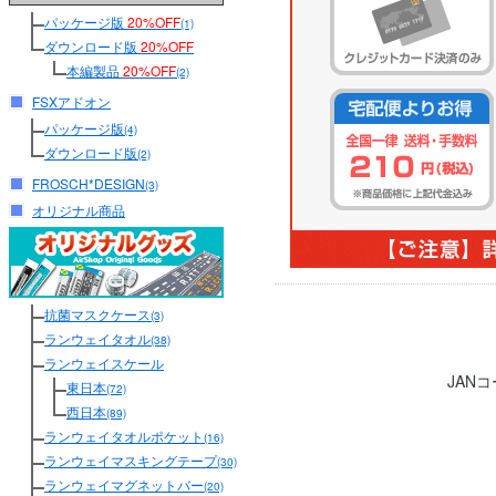
パッケージ版
20%OFF
(1)
ダウンロード版
20%OFF
本編製品
20%OFF
(2)
FSXアドオン
パッケージ版
(4)
ダウンロード版
(2)
FROSCH*DESIGN
(3)
オリジナル商品
抗菌マスクケース
(3)
ランウェイタオル
(38)
ランウェイスケール
JAN
東日本
(72)
西日本
(89)
ランウェイタオルポケット
(16)
ランウェイマスキングテープ
(30)
ランウェイマグネットバー
(20)