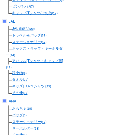
ピンバッジ
(7)
キャップ/Tシャツ/その他
(17)
JAL
JAL新商品
(20)
トラベル＆バッグ
(38)
ステーショナリー
(57)
ネックストラップ・キーホルダ
ー
(24)
アパレル[Tシャツ・キャップ等]
(12)
和小物
(4)
タオル
(22)
キッズ[TOY/Tシャツ]
(23)
その他
(27)
ANA
おもちゃ
(25)
バッグ
(5)
ステーショナリー
(17)
キーホルダー
(28)
その他