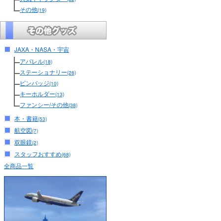
その他
(19)
JAXA・NASA・宇宙
アパレル
(18)
ステーショナリー
(26)
ピンバッジ
(10)
キーホルダー
(13)
ファンシー/その他
(38)
本・書籍
(53)
航空図
(7)
双眼鏡
(2)
スタッフおすすめ
(68)
全商品一覧