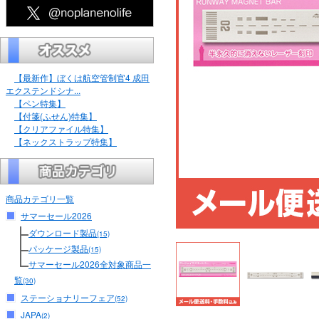
【最新作】ぼくは航空管制官4 成田
エクステンドシナ...
【ペン特集】
【付箋(ふせん)特集】
【クリアファイル特集】
【ネックストラップ特集】
商品カテゴリ一覧
サマーセール2026
ダウンロード製品
(15)
パッケージ製品
(15)
サマーセール2026全対象商品一
覧
(30)
ステーショナリーフェア
(52)
JAPA
(2)