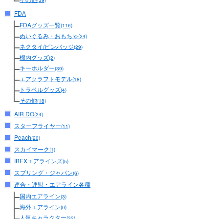
(39)
FDA
FDAグッズ一覧
(116)
ぬいぐるみ・おもちゃ
(24)
ネクタイ/ピンバッジ
(29)
機内グッズ
(2)
キーホルダー
(39)
エアクラフトモデル
(18)
トラベルグッズ
(4)
その他
(18)
AIR DO
(24)
スターフライヤー
(11)
Peach
(20)
スカイマーク
(1)
IBEXエアラインズ
(5)
スプリング・ジャパン
(6)
連合・連盟・エアライン各種
国内エアライン
(3)
海外エアライン
(0)
人気キャラクター
(32)