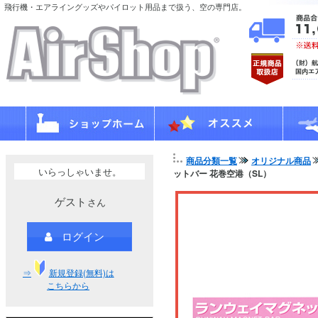
飛行機・エアライングッズやパイロット用品まで扱う、空の専門店。
商品分類一覧
オリジナル商品
いらっしゃいませ。
ットバー 花巻空港（SL）
ゲスト
さん
ログイン
⇒
新規登録(無料)は
こちらから