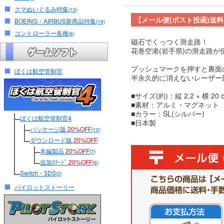
クマぬいぐるみ特集
(13)
【メール便(ポスト投函)送
BOEING・AIRBUS新商品特集
(19)
コントローラー各種
(6)
磁石でくっつく滑走路！
花巻空港(岩手県)の滑走路
プッシュマークを押すと裏面
ぼくは航空管制官
半永久的に消えないレーザー
■サイズ(約)：縦 2.2 × 横 20 
■素材：アルミ・マグネット
■カラー：SL(シルバー)
ぼくは航空管制官4
■日本製
パッケージ版
20%OFF
(10)
ダウンロード版
20%OFF
本編製品
20%OFF
(7)
追加ｽﾃｰｼﾞ
20%OFF
(6)
Switch・3DS
(3)
パイロットストーリー