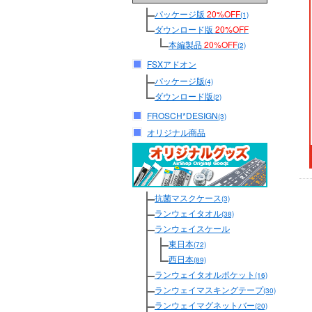
パッケージ版
20%OFF
(1)
ダウンロード版
20%OFF
本編製品
20%OFF
(2)
FSXアドオン
パッケージ版
(4)
ダウンロード版
(2)
FROSCH*DESIGN
(3)
オリジナル商品
抗菌マスクケース
(3)
ランウェイタオル
(38)
ランウェイスケール
東日本
(72)
西日本
(89)
ランウェイタオルポケット
(16)
ランウェイマスキングテープ
(30)
ランウェイマグネットバー
(20)