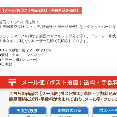
【メール便(ポスト投函)送料・手数料込み価格】
磁石でくっつく滑走路！
中部国際空港(セントレア/愛知県)の滑走路が便利なマグネットバーにな
プッシュマークを押すと裏面のマグネット部分が浮く、『シーソー形状
半永久的に消えないレーザー刻印で刻印されています。
■サイズ(約)：縦 2.2 × 横 20 cm
■素材：アルミ・マグネット
■カラー：SL(シルバー)
■日本製