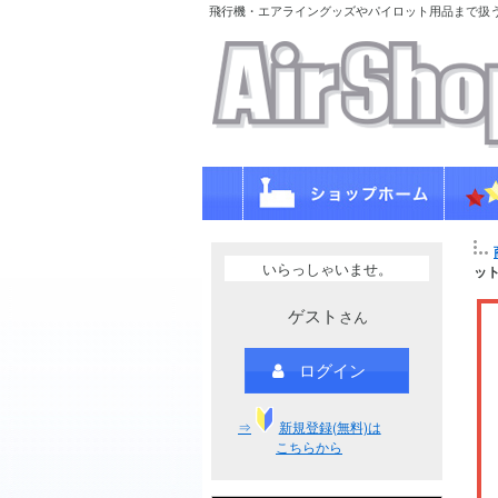
飛行機・エアライングッズやパイロット用品まで扱
いらっしゃいませ。
ット
ゲスト
さん
ログイン
⇒
新規登録(無料)は
こちらから