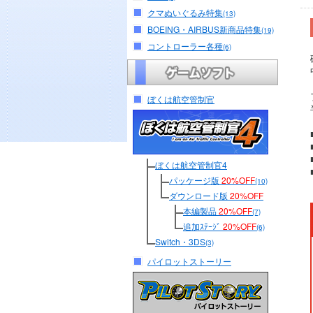
クマぬいぐるみ特集
(13)
BOEING・AIRBUS新商品特集
(19)
コントローラー各種
(6)
ぼくは航空管制官
ぼくは航空管制官4
パッケージ版
20%OFF
(10)
ダウンロード版
20%OFF
本編製品
20%OFF
(7)
追加ｽﾃｰｼﾞ
20%OFF
(6)
Switch・3DS
(3)
パイロットストーリー