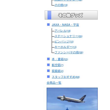
その他
(19)
JAXA・NASA・宇宙
アパレル
(18)
ステーショナリー
(26)
ピンバッジ
(10)
キーホルダー
(13)
ファンシー/その他
(38)
本・書籍
(53)
航空図
(7)
双眼鏡
(2)
スタッフおすすめ
(68)
全商品一覧