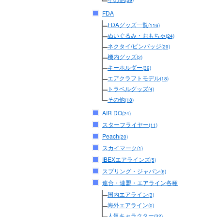
(39)
FDA
FDAグッズ一覧
(116)
ぬいぐるみ・おもちゃ
(24)
ネクタイ/ピンバッジ
(29)
機内グッズ
(2)
キーホルダー
(39)
エアクラフトモデル
(18)
トラベルグッズ
(4)
その他
(18)
AIR DO
(24)
スターフライヤー
(11)
Peach
(20)
スカイマーク
(1)
IBEXエアラインズ
(5)
スプリング・ジャパン
(6)
連合・連盟・エアライン各種
国内エアライン
(3)
海外エアライン
(0)
人気キャラクター
(32)