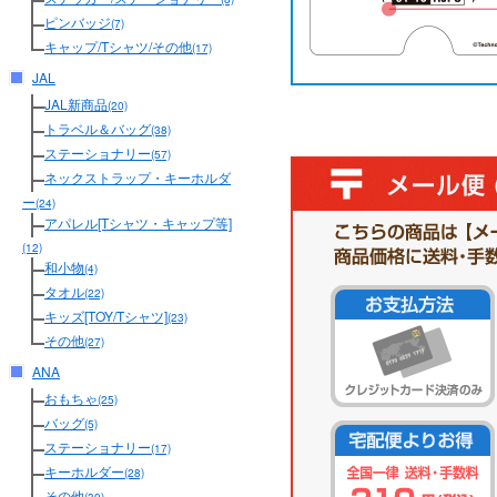
ピンバッジ
(7)
キャップ/Tシャツ/その他
(17)
JAL
JAL新商品
(20)
トラベル＆バッグ
(38)
ステーショナリー
(57)
ネックストラップ・キーホルダ
ー
(24)
アパレル[Tシャツ・キャップ等]
(12)
和小物
(4)
タオル
(22)
キッズ[TOY/Tシャツ]
(23)
その他
(27)
ANA
おもちゃ
(25)
バッグ
(5)
ステーショナリー
(17)
キーホルダー
(28)
その他