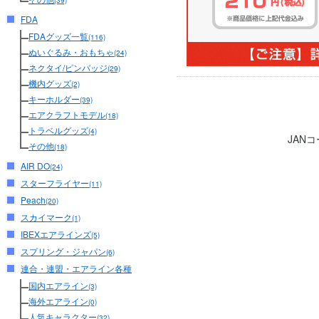
(39)
FDA
FDAグッズ一覧
(116)
ぬいぐるみ・おもちゃ
(24)
ネクタイ/ピンバッジ
(29)
機内グッズ
(2)
キーホルダー
(39)
エアクラフトモデル
(18)
トラベルグッズ
(4)
JAN
その他
(18)
AIR DO
(24)
スターフライヤー
(11)
Peach
(20)
スカイマーク
(1)
IBEXエアラインズ
(5)
スプリング・ジャパン
(6)
連合・連盟・エアライン各種
国内エアライン
(3)
海外エアライン
(0)
人気キャラクター
(32)