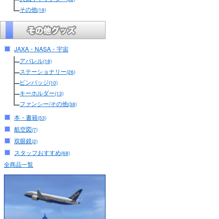
その他
(19)
JAXA・NASA・宇宙
アパレル
(18)
ステーショナリー
(26)
ピンバッジ
(10)
キーホルダー
(13)
ファンシー/その他
(38)
本・書籍
(53)
航空図
(7)
双眼鏡
(2)
スタッフおすすめ
(68)
全商品一覧