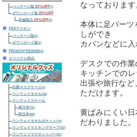
なっております
パッケージ版
20%OFF
(1)
ダウンロード版
20%OFF
本編製品
20%OFF
(2)
本体に足パーツ
FSXアドオン
しができ
パッケージ版
(4)
カバンなどに入
ダウンロード版
(2)
FROSCH*DESIGN
(3)
オリジナル商品
デスクでの作業
キッチンでのレ
出張や旅行など
抗菌マスクケース
(3)
ただけます。
ランウェイタオル
(38)
ランウェイスケール
東日本
(72)
黄ばみにくい日
西日本
(89)
だわりました。
ランウェイタオルポケット
(16)
ランウェイマスキングテープ
(30)
ランウェイマグネットバー
(20)