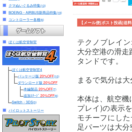
クマぬいぐるみ特集
(13)
BOEING・AIRBUS新商品特集
(19)
コントローラー各種
(6)
【メール便(ポスト投函)送
テクノブレイン
ぼくは航空管制官
大分空港の滑走
タンドです。
ぼくは航空管制官4
パッケージ版
20%OFF
まるで気分は大
(10)
ダウンロード版
20%OFF
本編製品
20%OFF
(7)
本体は、航空機
追加ｽﾃｰｼﾞ
20%OFF
(6)
Switch・3DS
(3)
プレイ)の表示
パイロットストーリー
モチーフにした
足パーツは大分