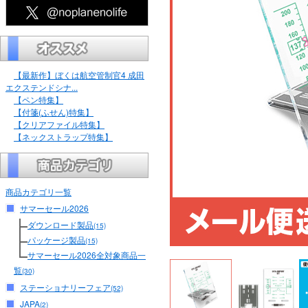
【最新作】ぼくは航空管制官4 成田
エクステンドシナ...
【ペン特集】
【付箋(ふせん)特集】
【クリアファイル特集】
【ネックストラップ特集】
商品カテゴリ一覧
サマーセール2026
ダウンロード製品
(15)
パッケージ製品
(15)
サマーセール2026全対象商品一
覧
(30)
ステーショナリーフェア
(52)
JAPA
(2)