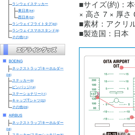
■サイズ(約)：本体/
ランウェイステッカー
東日本
× 高さ 7 × 厚さ 0
(44)
西日本
(32)
■素材：アクリル
ランウェイフライトタグ
(40)
■製造国：日本
ランウェイスマホスタンド
(9)
その他
(13)
BOEING
ネックストラップ/キーホルダー
(38)
ステッカー
(9)
ピンバッジ
(14)
ステーショナリー
(11)
キャップ/Tシャツ
(22)
その他
(26)
AIRBUS
ネックストラップ/キーホルダー
(38)
ステッカー/ステーショナリー
(8)