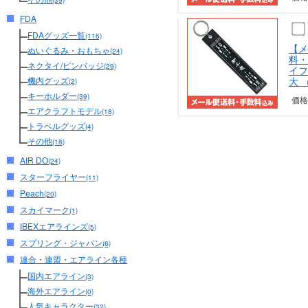
(39)
FDA
FDAグッズ一覧
(116)
【メ
ぬいぐるみ・おもちゃ
(24)
料・
ネクタイ/ピンバッジ
(29)
イフ
大 
機内グッズ
(2)
キーホルダー
(39)
価格
エアクラフトモデル
(18)
トラベルグッズ
(4)
その他
(18)
AIR DO
(24)
スターフライヤー
(11)
Peach
(20)
スカイマーク
(1)
IBEXエアラインズ
(5)
スプリング・ジャパン
(6)
連合・連盟・エアライン各種
国内エアライン
(3)
海外エアライン
(0)
人気キャラクター
(32)