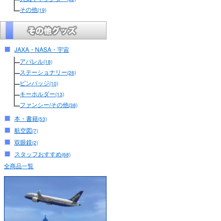
その他
(19)
JAXA・NASA・宇宙
アパレル
(18)
ステーショナリー
(26)
ピンバッジ
(10)
キーホルダー
(13)
ファンシー/その他
(38)
本・書籍
(53)
航空図
(7)
双眼鏡
(2)
スタッフおすすめ
(68)
全商品一覧