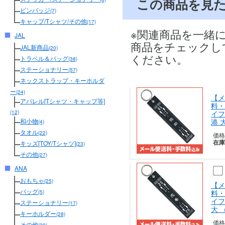
この商品を見
ピンバッジ
(7)
キャップ/Tシャツ/その他
(17)
※関連商品を一緒
JAL
商品をチェックし
JAL新商品
(20)
ください。
トラベル＆バッグ
(38)
ステーショナリー
(57)
ネックストラップ・キーホルダ
ー
(24)
【メ
アパレル[Tシャツ・キャップ等]
料・
イフ
(12)
港 
和小物
(4)
タオル
(22)
価格
在庫
キッズ[TOY/Tシャツ]
(23)
その他
(27)
ANA
おもちゃ
(25)
【メ
バッグ
料・
(5)
イフ
ステーショナリー
(17)
大 
キーホルダー
(28)
価格
その他