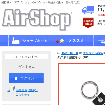
飛行機・エアライングッズやパイロット用品まで扱う、空の専門店。
商品分類一覧
オリジナル商品
いらっしゃいませ。
タグ 新千歳空港 小（BK）
ゲスト
さん
ログイン
⇒
新規登録(無料)は
こちらから