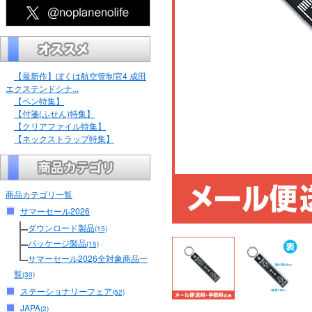
【最新作】ぼくは航空管制官4 成田
エクステンドシナ...
【ペン特集】
【付箋(ふせん)特集】
【クリアファイル特集】
【ネックストラップ特集】
商品カテゴリ一覧
サマーセール2026
ダウンロード製品
(15)
パッケージ製品
(15)
サマーセール2026全対象商品一
覧
(30)
ステーショナリーフェア
(52)
JAPA
(2)