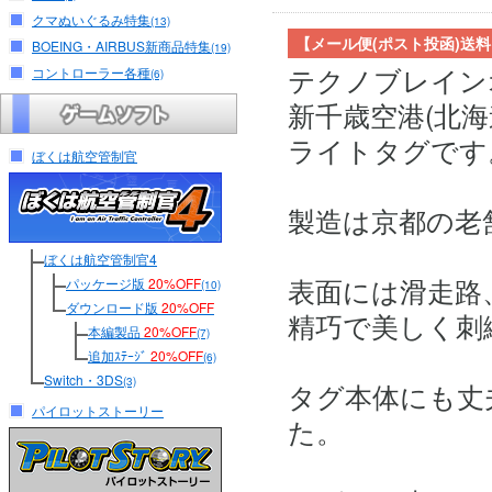
クマぬいぐるみ特集
(13)
【メール便(ポスト投函)送
BOEING・AIRBUS新商品特集
(19)
テクノブレイン
コントローラー各種
(6)
新千歳空港(北
ライトタグです
ぼくは航空管制官
製造は京都の老
ぼくは航空管制官4
表面には滑走路
パッケージ版
20%OFF
(10)
ダウンロード版
20%OFF
精巧で美しく刺
本編製品
20%OFF
(7)
追加ｽﾃｰｼﾞ
20%OFF
(6)
Switch・3DS
(3)
タグ本体にも丈
パイロットストーリー
た。