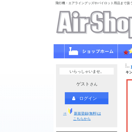
飛行機・エアライングッズやパイロット用品まで扱
いらっしゃいませ。
キン
ゲスト
さん
ログイン
⇒
新規登録(無料)は
こちらから