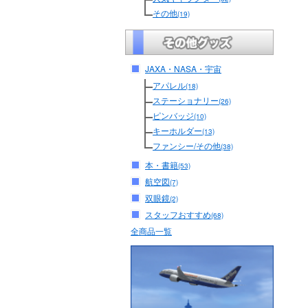
その他
(19)
JAXA・NASA・宇宙
アパレル
(18)
ステーショナリー
(26)
ピンバッジ
(10)
キーホルダー
(13)
ファンシー/その他
(38)
本・書籍
(53)
航空図
(7)
双眼鏡
(2)
スタッフおすすめ
(68)
全商品一覧