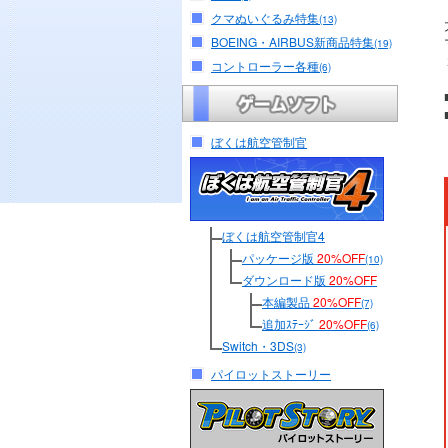
クマぬいぐるみ特集
(13)
BOEING・AIRBUS新商品特集
(19)
コントローラー各種
(6)
ぼくは航空管制官
ぼくは航空管制官4
パッケージ版
20%OFF
(10)
ダウンロード版
20%OFF
本編製品
20%OFF
(7)
追加ｽﾃｰｼﾞ
20%OFF
(6)
Switch・3DS
(3)
パイロットストーリー