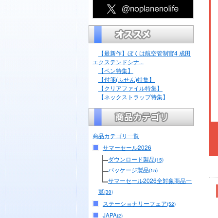
【最新作】ぼくは航空管制官4 成田
エクステンドシナ...
【ペン特集】
【付箋(ふせん)特集】
【クリアファイル特集】
【ネックストラップ特集】
商品カテゴリ一覧
サマーセール2026
ダウンロード製品
(15)
パッケージ製品
(15)
サマーセール2026全対象商品一
覧
(30)
ステーショナリーフェア
(52)
JAPA
(2)