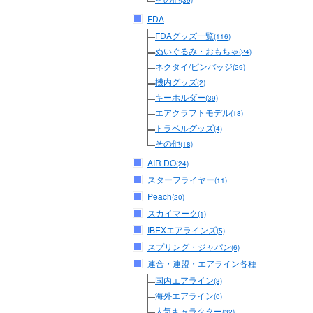
(39)
FDA
FDAグッズ一覧
(116)
ぬいぐるみ・おもちゃ
(24)
ネクタイ/ピンバッジ
(29)
機内グッズ
(2)
キーホルダー
(39)
エアクラフトモデル
(18)
トラベルグッズ
(4)
その他
(18)
AIR DO
(24)
スターフライヤー
(11)
Peach
(20)
スカイマーク
(1)
IBEXエアラインズ
(5)
スプリング・ジャパン
(6)
連合・連盟・エアライン各種
国内エアライン
(3)
海外エアライン
(0)
人気キャラクター
(32)