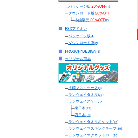
パッケージ版
20%OFF
(1)
ダウンロード版
20%OFF
本編製品
20%OFF
(2)
FSXアドオン
パッケージ版
(4)
ダウンロード版
(2)
FROSCH*DESIGN
(3)
オリジナル商品
抗菌マスクケース
(3)
ランウェイタオル
(38)
ランウェイスケール
東日本
(72)
西日本
(89)
ランウェイタオルポケット
(16)
ランウェイマスキングテープ
(30)
ランウェイマグネットバー
(20)