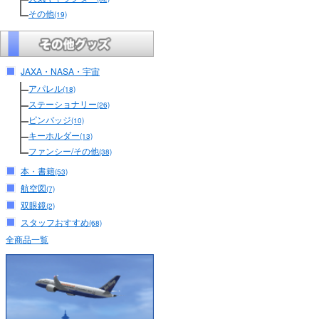
その他
(19)
JAXA・NASA・宇宙
アパレル
(18)
ステーショナリー
(26)
ピンバッジ
(10)
キーホルダー
(13)
ファンシー/その他
(38)
本・書籍
(53)
航空図
(7)
双眼鏡
(2)
スタッフおすすめ
(68)
全商品一覧