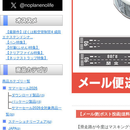
【最新作】ぼくは航空管制官4 成田
エクステンドシナ...
【ペン特集】
【付箋(ふせん)特集】
【クリアファイル特集】
【ネックストラップ特集】
商品カテゴリ一覧
サマーセール2026
ダウンロード製品
(15)
パッケージ製品
(15)
サマーセール2026全対象商品一
【メール便(ポスト投函)送
覧
(30)
ステーショナリーフェア
(52)
【滑走路が今度はマスキング
JAPA
(2)