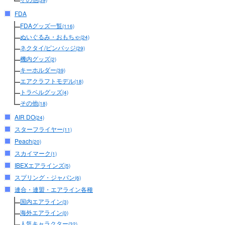
(39)
FDA
FDAグッズ一覧
(116)
ぬいぐるみ・おもちゃ
(24)
ネクタイ/ピンバッジ
(29)
機内グッズ
(2)
キーホルダー
(39)
エアクラフトモデル
(18)
トラベルグッズ
(4)
その他
(18)
AIR DO
(24)
スターフライヤー
(11)
Peach
(20)
スカイマーク
(1)
IBEXエアラインズ
(5)
スプリング・ジャパン
(6)
連合・連盟・エアライン各種
国内エアライン
(3)
海外エアライン
(0)
人気キャラクター
(32)