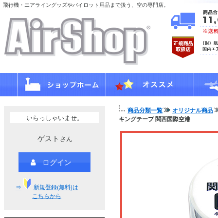
飛行機・エアライングッズやパイロット用品まで扱う、空の専門店。
商品分類一覧
オリジナル商品
いらっしゃいませ。
キングテープ 関西国際空港
ゲスト
さん
ログイン
⇒
新規登録(無料)は
こちらから