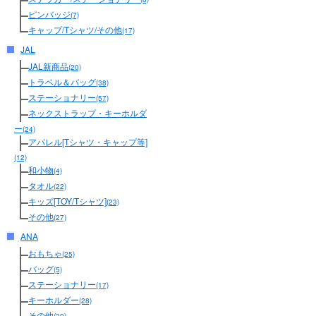
ピンバッジ
(7)
キャップ/Tシャツ/その他
(17)
JAL
JAL新商品
(20)
トラベル＆バッグ
(38)
ステーショナリー
(57)
ネックストラップ・キーホルダ
ー
(24)
アパレル[Tシャツ・キャップ等]
(12)
和小物
(4)
タオル
(22)
キッズ[TOY/Tシャツ]
(23)
その他
(27)
ANA
おもちゃ
(25)
バッグ
(5)
ステーショナリー
(17)
キーホルダー
(28)
その他