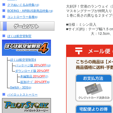
クマぬいぐるみ特集
(13)
大好評！空港のランウェイ（
マスキングテープが仲間入り
BOEING・AIRBUS新商品特集
(19)
１巻に長さの異なる２タイプ
コントローラー各種
(6)
■仕様：ミシン目入
■サイズ(約)：テープ幅/1.5 c
大：12.5cm、小：
ぼくは航空管制官
ぼくは航空管制官4
パッケージ版
20%OFF
(10)
ダウンロード版
20%OFF
本編製品
20%OFF
(7)
追加ｽﾃｰｼﾞ
20%OFF
(6)
Switch・3DS
(3)
パイロットストーリー