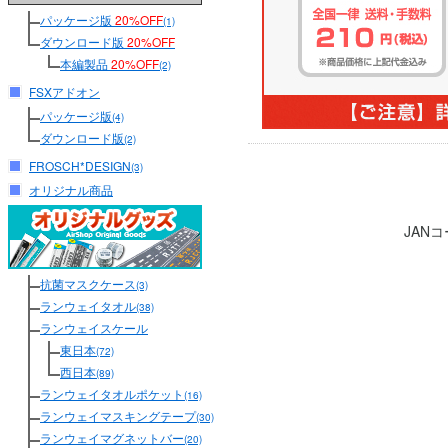
パッケージ版
20%OFF
(1)
ダウンロード版
20%OFF
本編製品
20%OFF
(2)
FSXアドオン
パッケージ版
(4)
ダウンロード版
(2)
FROSCH*DESIGN
(3)
オリジナル商品
JAN
抗菌マスクケース
(3)
ランウェイタオル
(38)
ランウェイスケール
東日本
(72)
西日本
(89)
ランウェイタオルポケット
(16)
ランウェイマスキングテープ
(30)
ランウェイマグネットバー
(20)