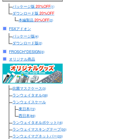
パッケージ版
20%OFF
(1)
ダウンロード版
20%OFF
本編製品
20%OFF
(2)
FSXアドオン
パッケージ版
(4)
ダウンロード版
(2)
FROSCH*DESIGN
(3)
オリジナル商品
抗菌マスクケース
(3)
ランウェイタオル
(38)
ランウェイスケール
東日本
(72)
西日本
(89)
ランウェイタオルポケット
(16)
ランウェイマスキングテープ
(30)
ランウェイマグネットバー
(20)