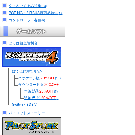
クマぬいぐるみ特集
(13)
BOEING・AIRBUS新商品特集
(19)
コントローラー各種
(6)
ぼくは航空管制官
ぼくは航空管制官4
パッケージ版
20%OFF
(10)
ダウンロード版
20%OFF
本編製品
20%OFF
(7)
追加ｽﾃｰｼﾞ
20%OFF
(6)
Switch・3DS
(3)
パイロットストーリー