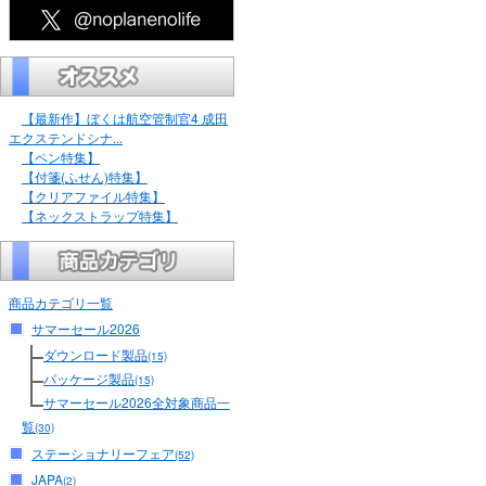
【最新作】ぼくは航空管制官4 成田
エクステンドシナ...
【ペン特集】
【付箋(ふせん)特集】
【クリアファイル特集】
【ネックストラップ特集】
商品カテゴリ一覧
サマーセール2026
ダウンロード製品
(15)
パッケージ製品
(15)
サマーセール2026全対象商品一
覧
(30)
ステーショナリーフェア
(52)
JAPA
(2)