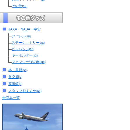
その他
(19)
JAXA・NASA・宇宙
アパレル
(18)
ステーショナリー
(26)
ピンバッジ
(10)
キーホルダー
(13)
ファンシー/その他
(38)
本・書籍
(53)
航空図
(7)
双眼鏡
(2)
スタッフおすすめ
(68)
全商品一覧