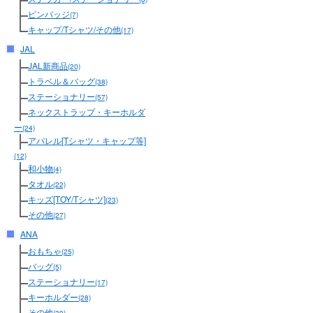
ピンバッジ
(7)
キャップ/Tシャツ/その他
(17)
JAL
JAL新商品
(20)
トラベル＆バッグ
(38)
ステーショナリー
(57)
ネックストラップ・キーホルダ
ー
(24)
アパレル[Tシャツ・キャップ等]
(12)
和小物
(4)
タオル
(22)
キッズ[TOY/Tシャツ]
(23)
その他
(27)
ANA
おもちゃ
(25)
バッグ
(5)
ステーショナリー
(17)
キーホルダー
(28)
その他