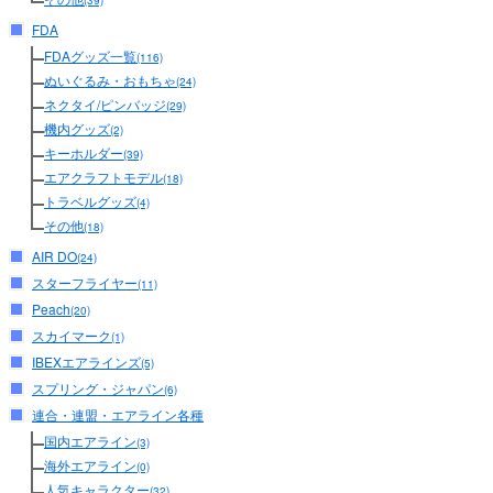
(39)
FDA
FDAグッズ一覧
(116)
ぬいぐるみ・おもちゃ
(24)
ネクタイ/ピンバッジ
(29)
機内グッズ
(2)
キーホルダー
(39)
エアクラフトモデル
(18)
トラベルグッズ
(4)
その他
(18)
AIR DO
(24)
スターフライヤー
(11)
Peach
(20)
スカイマーク
(1)
IBEXエアラインズ
(5)
スプリング・ジャパン
(6)
連合・連盟・エアライン各種
国内エアライン
(3)
海外エアライン
(0)
人気キャラクター
(32)