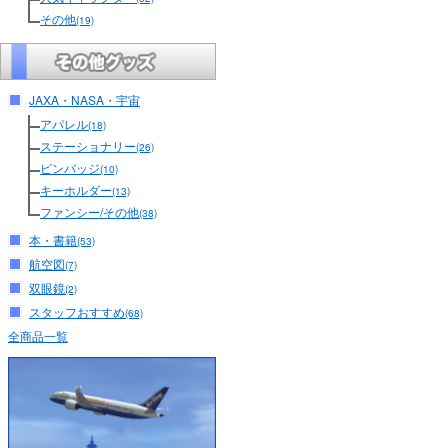
その他
(19)
JAXA・NASA・宇宙
アパレル
(18)
ステーショナリー
(26)
ピンバッジ
(10)
キーホルダー
(13)
ファンシー/その他
(38)
本・書籍
(53)
航空図
(7)
双眼鏡
(2)
スタッフおすすめ
(68)
全商品一覧