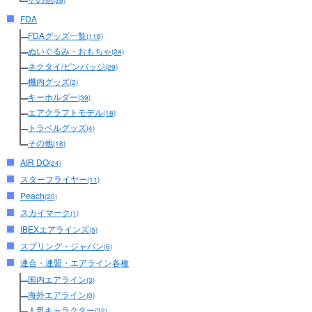
(39)
FDA
FDAグッズ一覧
(116)
ぬいぐるみ・おもちゃ
(24)
ネクタイ/ピンバッジ
(29)
機内グッズ
(2)
キーホルダー
(39)
エアクラフトモデル
(18)
トラベルグッズ
(4)
その他
(18)
AIR DO
(24)
スターフライヤー
(11)
Peach
(20)
スカイマーク
(1)
IBEXエアラインズ
(5)
スプリング・ジャパン
(6)
連合・連盟・エアライン各種
国内エアライン
(3)
海外エアライン
(0)
人気キャラクター
(32)