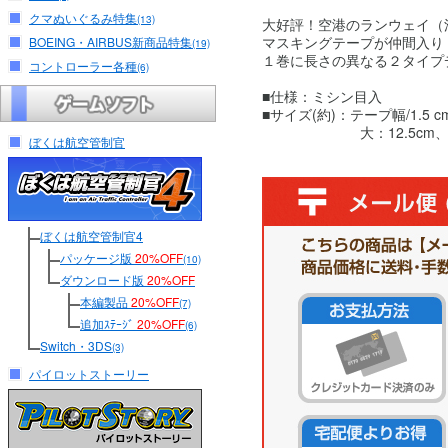
クマぬいぐるみ特集
(13)
大好評！空港のランウェイ（
マスキングテープが仲間入り
BOEING・AIRBUS新商品特集
(19)
１巻に長さの異なる２タイプ
コントローラー各種
(6)
■仕様：ミシン目入
■サイズ(約)：テープ幅/1.5 c
大：12.5cm、小：
ぼくは航空管制官
ぼくは航空管制官4
パッケージ版
20%OFF
(10)
ダウンロード版
20%OFF
本編製品
20%OFF
(7)
追加ｽﾃｰｼﾞ
20%OFF
(6)
Switch・3DS
(3)
パイロットストーリー