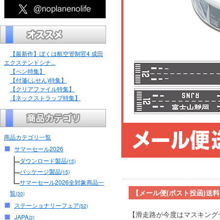
【最新作】ぼくは航空管制官4 成田
エクステンドシナ...
【ペン特集】
【付箋(ふせん)特集】
【クリアファイル特集】
【ネックストラップ特集】
商品カテゴリ一覧
サマーセール2026
ダウンロード製品
(15)
パッケージ製品
(15)
サマーセール2026全対象商品一
【メール便(ポスト投函)送
覧
(30)
ステーショナリーフェア
(52)
【滑走路が今度はマスキング
JAPA
(2)