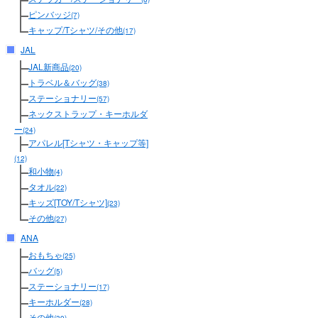
ピンバッジ
(7)
キャップ/Tシャツ/その他
(17)
JAL
JAL新商品
(20)
トラベル＆バッグ
(38)
ステーショナリー
(57)
ネックストラップ・キーホルダ
ー
(24)
アパレル[Tシャツ・キャップ等]
(12)
和小物
(4)
タオル
(22)
キッズ[TOY/Tシャツ]
(23)
その他
(27)
ANA
おもちゃ
(25)
バッグ
(5)
ステーショナリー
(17)
キーホルダー
(28)
その他