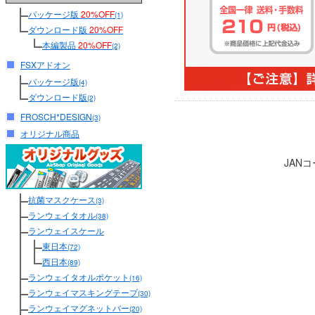
パッケージ版
20%OFF
(1)
ダウンロード版
20%OFF
本編製品
20%OFF
(2)
FSXアドオン
パッケージ版
(4)
ダウンロード版
(2)
FROSCH*DESIGN
(3)
オリジナル商品
JAN
抗菌マスクケース
(3)
ランウェイタオル
(38)
ランウェイスケール
東日本
(72)
西日本
(89)
ランウェイタオルポケット
(16)
ランウェイマスキングテープ
(30)
ランウェイマグネットバー
(20)