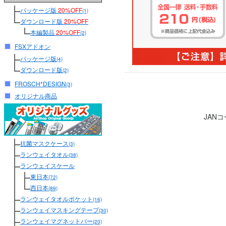
パッケージ版
20%OFF
(1)
ダウンロード版
20%OFF
本編製品
20%OFF
(2)
FSXアドオン
パッケージ版
(4)
ダウンロード版
(2)
FROSCH*DESIGN
(3)
オリジナル商品
JAN
抗菌マスクケース
(3)
ランウェイタオル
(38)
ランウェイスケール
東日本
(72)
西日本
(89)
ランウェイタオルポケット
(16)
ランウェイマスキングテープ
(30)
ランウェイマグネットバー
(20)