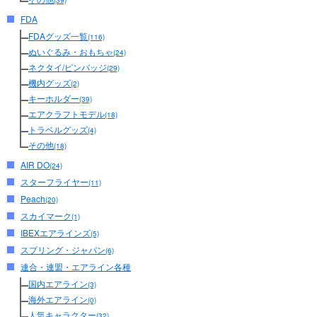
(39)
FDA
FDAグッズ一覧
(116)
ぬいぐるみ・おもちゃ
(24)
ネクタイ/ピンバッジ
(29)
機内グッズ
(2)
キーホルダー
(39)
エアクラフトモデル
(18)
トラベルグッズ
(4)
その他
(18)
AIR DO
(24)
スターフライヤー
(11)
Peach
(20)
スカイマーク
(1)
IBEXエアラインズ
(5)
スプリング・ジャパン
(6)
連合・連盟・エアライン各種
国内エアライン
(3)
海外エアライン
(0)
人気キャラクター
(32)