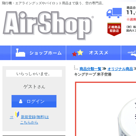
飛行機・エアライングッズやパイロット用品まで扱う、空の専門店。
商品分類一覧
オリジナル商品
いらっしゃいませ。
キングテープ 米子空港
ゲスト
さん
ログイン
⇒
新規登録(無料)は
こちらから