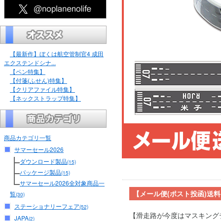
【最新作】ぼくは航空管制官4 成田
エクステンドシナ...
【ペン特集】
【付箋(ふせん)特集】
【クリアファイル特集】
【ネックストラップ特集】
商品カテゴリ一覧
サマーセール2026
ダウンロード製品
(15)
パッケージ製品
(15)
サマーセール2026全対象商品一
【メール便(ポスト投函)送
覧
(30)
ステーショナリーフェア
(52)
【滑走路が今度はマスキング
JAPA
(2)