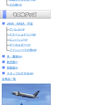
その他
(19)
JAXA・NASA・宇宙
アパレル
(18)
ステーショナリー
(26)
ピンバッジ
(10)
キーホルダー
(13)
ファンシー/その他
(38)
本・書籍
(53)
航空図
(7)
双眼鏡
(2)
スタッフおすすめ
(68)
全商品一覧