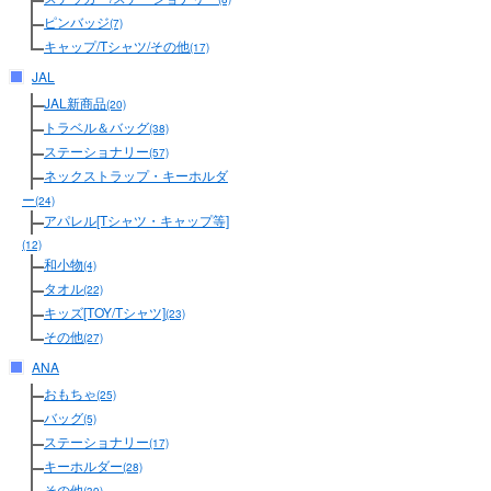
ピンバッジ
(7)
キャップ/Tシャツ/その他
(17)
JAL
JAL新商品
(20)
トラベル＆バッグ
(38)
ステーショナリー
(57)
ネックストラップ・キーホルダ
ー
(24)
アパレル[Tシャツ・キャップ等]
(12)
和小物
(4)
タオル
(22)
キッズ[TOY/Tシャツ]
(23)
その他
(27)
ANA
おもちゃ
(25)
バッグ
(5)
ステーショナリー
(17)
キーホルダー
(28)
その他