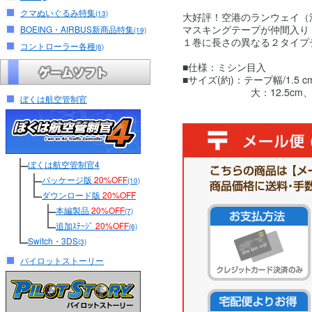
クマぬいぐるみ特集
(13)
大好評！空港のランウェイ（
マスキングテープが仲間入り
BOEING・AIRBUS新商品特集
(19)
１巻に長さの異なる２タイプ
コントローラー各種
(6)
■仕様：ミシン目入
■サイズ(約)：テープ幅/1.5 c
大：12.5cm、小：
ぼくは航空管制官
ぼくは航空管制官4
パッケージ版
20%OFF
(10)
ダウンロード版
20%OFF
本編製品
20%OFF
(7)
追加ｽﾃｰｼﾞ
20%OFF
(6)
Switch・3DS
(3)
パイロットストーリー