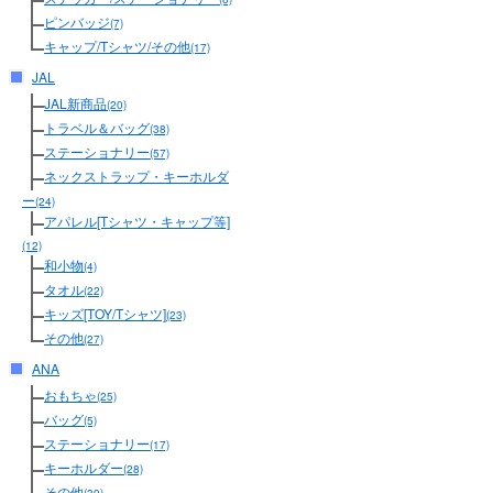
ピンバッジ
(7)
キャップ/Tシャツ/その他
(17)
JAL
JAL新商品
(20)
トラベル＆バッグ
(38)
ステーショナリー
(57)
ネックストラップ・キーホルダ
ー
(24)
アパレル[Tシャツ・キャップ等]
(12)
和小物
(4)
タオル
(22)
キッズ[TOY/Tシャツ]
(23)
その他
(27)
ANA
おもちゃ
(25)
バッグ
(5)
ステーショナリー
(17)
キーホルダー
(28)
その他