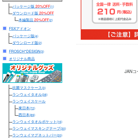
パッケージ版
20%OFF
(1)
ダウンロード版
20%OFF
本編製品
20%OFF
(2)
FSXアドオン
パッケージ版
(4)
ダウンロード版
(2)
FROSCH*DESIGN
(3)
オリジナル商品
JAN
抗菌マスクケース
(3)
ランウェイタオル
(38)
ランウェイスケール
東日本
(72)
西日本
(89)
ランウェイタオルポケット
(16)
ランウェイマスキングテープ
(30)
ランウェイマグネットバー
(20)