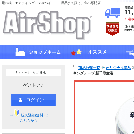
飛行機・エアライングッズやパイロット用品まで扱う、空の専門店。
商品分類一覧
オリジナル商品
いらっしゃいませ。
キングテープ 新千歳空港
ゲスト
さん
ログイン
⇒
新規登録(無料)は
こちらから