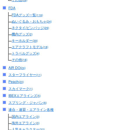
(39)
FDA
FDAグッズ一覧
(116)
ぬいぐるみ・おもちゃ
(24)
ネクタイ/ピンバッジ
(29)
機内グッズ
(2)
キーホルダー
(39)
エアクラフトモデル
(18)
トラベルグッズ
(4)
その他
(18)
AIR DO
(24)
スターフライヤー
(11)
Peach
(20)
スカイマーク
(1)
IBEXエアラインズ
(5)
スプリング・ジャパン
(6)
連合・連盟・エアライン各種
国内エアライン
(3)
海外エアライン
(0)
人気キャラクター
(32)