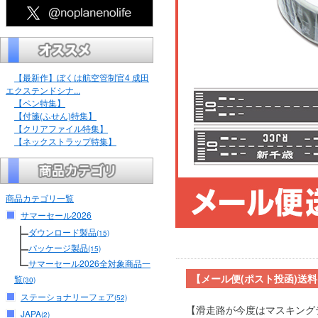
【最新作】ぼくは航空管制官4 成田
エクステンドシナ...
【ペン特集】
【付箋(ふせん)特集】
【クリアファイル特集】
【ネックストラップ特集】
商品カテゴリ一覧
サマーセール2026
ダウンロード製品
(15)
パッケージ製品
(15)
サマーセール2026全対象商品一
【メール便(ポスト投函)送
覧
(30)
ステーショナリーフェア
(52)
【滑走路が今度はマスキング
JAPA
(2)