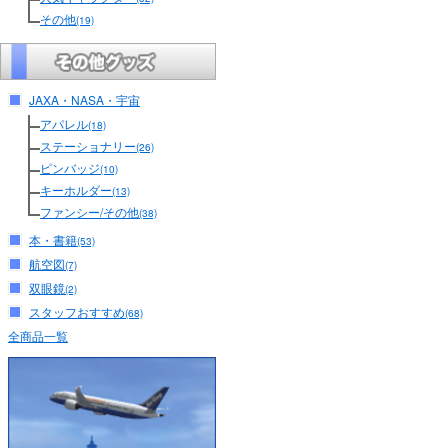
その他
(19)
JAXA・NASA・宇宙
アパレル
(18)
ステーショナリー
(26)
ピンバッジ
(10)
キーホルダー
(13)
ファンシー/その他
(38)
本・書籍
(53)
航空図
(7)
双眼鏡
(2)
スタッフおすすめ
(68)
全商品一覧