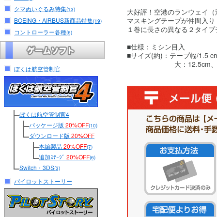
クマぬいぐるみ特集
(13)
大好評！空港のランウェイ（
マスキングテープが仲間入り
BOEING・AIRBUS新商品特集
(19)
１巻に長さの異なる２タイプ
コントローラー各種
(6)
■仕様：ミシン目入
■サイズ(約)：テープ幅/1.5 c
大：12.5cm、小：
ぼくは航空管制官
ぼくは航空管制官4
パッケージ版
20%OFF
(10)
ダウンロード版
20%OFF
本編製品
20%OFF
(7)
追加ｽﾃｰｼﾞ
20%OFF
(6)
Switch・3DS
(3)
パイロットストーリー