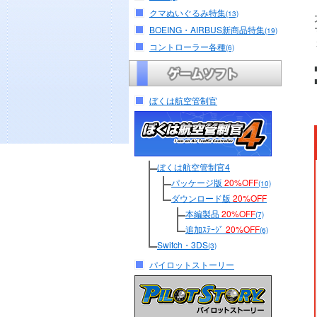
クマぬいぐるみ特集
(13)
BOEING・AIRBUS新商品特集
(19)
コントローラー各種
(6)
ぼくは航空管制官
ぼくは航空管制官4
パッケージ版
20%OFF
(10)
ダウンロード版
20%OFF
本編製品
20%OFF
(7)
追加ｽﾃｰｼﾞ
20%OFF
(6)
Switch・3DS
(3)
パイロットストーリー