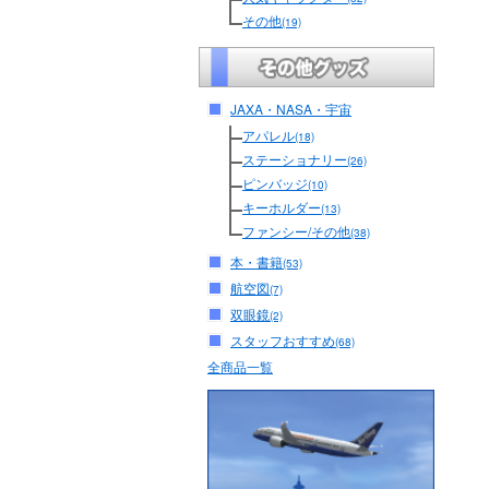
その他
(19)
JAXA・NASA・宇宙
アパレル
(18)
ステーショナリー
(26)
ピンバッジ
(10)
キーホルダー
(13)
ファンシー/その他
(38)
本・書籍
(53)
航空図
(7)
双眼鏡
(2)
スタッフおすすめ
(68)
全商品一覧