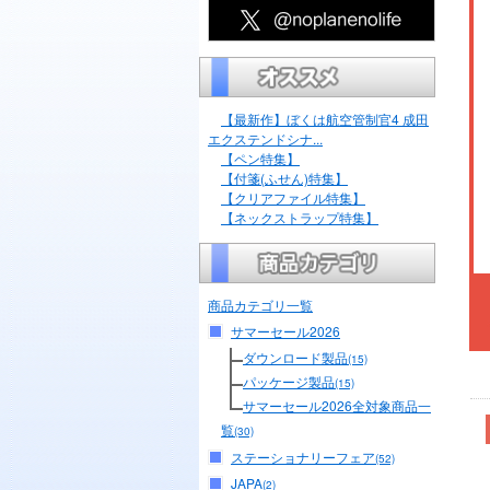
【最新作】ぼくは航空管制官4 成田
エクステンドシナ...
【ペン特集】
【付箋(ふせん)特集】
【クリアファイル特集】
【ネックストラップ特集】
商品カテゴリ一覧
サマーセール2026
ダウンロード製品
(15)
パッケージ製品
(15)
サマーセール2026全対象商品一
覧
(30)
ステーショナリーフェア
(52)
JAPA
(2)