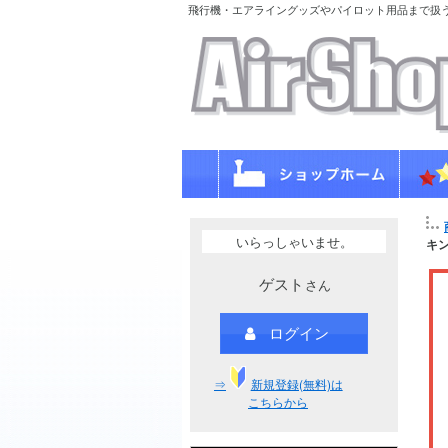
飛行機・エアライングッズやパイロット用品まで扱
いらっしゃいませ。
キ
ゲスト
さん
ログイン
⇒
新規登録(無料)は
こちらから