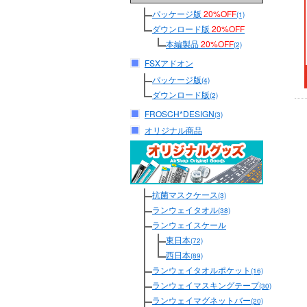
パッケージ版
20%OFF
(1)
ダウンロード版
20%OFF
本編製品
20%OFF
(2)
FSXアドオン
パッケージ版
(4)
ダウンロード版
(2)
FROSCH*DESIGN
(3)
オリジナル商品
抗菌マスクケース
(3)
ランウェイタオル
(38)
ランウェイスケール
東日本
(72)
西日本
(89)
ランウェイタオルポケット
(16)
ランウェイマスキングテープ
(30)
ランウェイマグネットバー
(20)