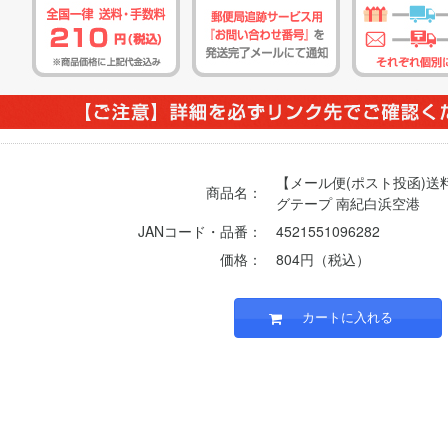
【メール便(ポスト投函)
商品名：
グテープ 南紀白浜空港
JANコード・品番：
4521551096282
価格：
804円（税込）