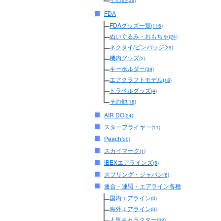
(39)
FDA
FDAグッズ一覧
(116)
ぬいぐるみ・おもちゃ
(24)
ネクタイ/ピンバッジ
(29)
機内グッズ
(2)
キーホルダー
(39)
エアクラフトモデル
(18)
トラベルグッズ
(4)
その他
(18)
AIR DO
(24)
スターフライヤー
(11)
Peach
(20)
スカイマーク
(1)
IBEXエアラインズ
(5)
スプリング・ジャパン
(6)
連合・連盟・エアライン各種
国内エアライン
(3)
海外エアライン
(0)
人気キャラクター
(32)