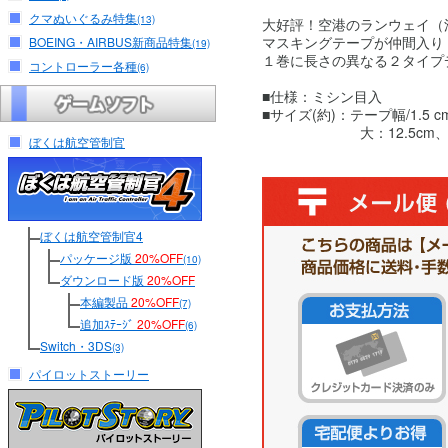
クマぬいぐるみ特集
(13)
大好評！空港のランウェイ（
マスキングテープが仲間入り
BOEING・AIRBUS新商品特集
(19)
１巻に長さの異なる２タイプ
コントローラー各種
(6)
■仕様：ミシン目入
■サイズ(約)：テープ幅/1.5 c
大：12.5cm、小：
ぼくは航空管制官
ぼくは航空管制官4
パッケージ版
20%OFF
(10)
ダウンロード版
20%OFF
本編製品
20%OFF
(7)
追加ｽﾃｰｼﾞ
20%OFF
(6)
Switch・3DS
(3)
パイロットストーリー