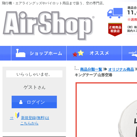
飛行機・エアライングッズやパイロット用品まで扱う、空の専門店。
商品分類一覧
オリジナル商品
いらっしゃいませ。
キングテープ 山形空港
ゲスト
さん
ログイン
⇒
新規登録(無料)は
こちらから