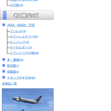
その他
(19)
JAXA・NASA・宇宙
アパレル
(18)
ステーショナリー
(26)
ピンバッジ
(10)
キーホルダー
(13)
ファンシー/その他
(38)
本・書籍
(53)
航空図
(7)
双眼鏡
(2)
スタッフおすすめ
(68)
全商品一覧