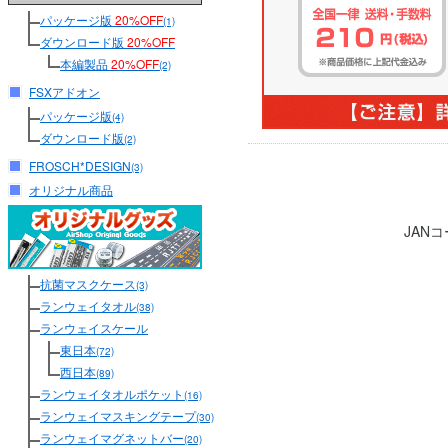
パッケージ版
20%OFF
(1)
ダウンロード版
20%OFF
本編製品
20%OFF
(2)
FSXアドオン
パッケージ版
(4)
ダウンロード版
(2)
FROSCH*DESIGN
(3)
オリジナル商品
JAN
抗菌マスクケース
(3)
ランウェイタオル
(38)
ランウェイスケール
東日本
(72)
西日本
(89)
ランウェイタオルポケット
(16)
ランウェイマスキングテープ
(30)
ランウェイマグネットバー
(20)