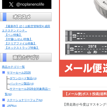
【最新作】ぼくは航空管制官4 成田
エクステンドシナ...
【ペン特集】
【付箋(ふせん)特集】
【クリアファイル特集】
【ネックストラップ特集】
商品カテゴリ一覧
サマーセール2026
ダウンロード製品
(15)
パッケージ製品
(15)
サマーセール2026全対象商品一
【メール便(ポスト投函)送
覧
(30)
ステーショナリーフェア
(52)
【滑走路が今度はマスキング
JAPA
(2)