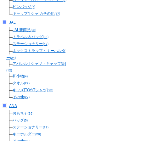
ピンバッジ
(7)
キャップ/Tシャツ/その他
(17)
JAL
JAL新商品
(20)
トラベル＆バッグ
(38)
ステーショナリー
(57)
ネックストラップ・キーホルダ
ー
(24)
アパレル[Tシャツ・キャップ等]
(12)
和小物
(4)
タオル
(22)
キッズ[TOY/Tシャツ]
(23)
その他
(27)
ANA
おもちゃ
(25)
バッグ
(5)
ステーショナリー
(17)
キーホルダー
(28)
その他