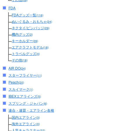
(39)
FDA
FDAグッズ一覧
(116)
ぬいぐるみ・おもちゃ
(24)
ネクタイ/ピンバッジ
(29)
機内グッズ
(2)
キーホルダー
(39)
エアクラフトモデル
(18)
トラベルグッズ
(4)
その他
(18)
AIR DO
(24)
スターフライヤー
(11)
Peach
(20)
スカイマーク
(1)
IBEXエアラインズ
(5)
スプリング・ジャパン
(6)
連合・連盟・エアライン各種
国内エアライン
(3)
海外エアライン
(0)
人気キャラクター
(32)