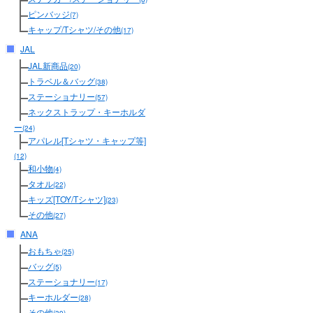
ピンバッジ
(7)
キャップ/Tシャツ/その他
(17)
JAL
JAL新商品
(20)
トラベル＆バッグ
(38)
ステーショナリー
(57)
ネックストラップ・キーホルダ
ー
(24)
アパレル[Tシャツ・キャップ等]
(12)
和小物
(4)
タオル
(22)
キッズ[TOY/Tシャツ]
(23)
その他
(27)
ANA
おもちゃ
(25)
バッグ
(5)
ステーショナリー
(17)
キーホルダー
(28)
その他