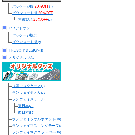
パッケージ版
20%OFF
(1)
ダウンロード版
20%OFF
本編製品
20%OFF
(2)
FSXアドオン
パッケージ版
(4)
ダウンロード版
(2)
FROSCH*DESIGN
(3)
オリジナル商品
抗菌マスクケース
(3)
ランウェイタオル
(38)
ランウェイスケール
東日本
(72)
西日本
(89)
ランウェイタオルポケット
(16)
ランウェイマスキングテープ
(30)
ランウェイマグネットバー
(20)