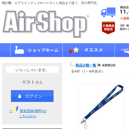
飛行機・エアライングッズやパイロット用品まで扱う、空の専門店。
商品分類一覧
AIRBUS
いらっしゃいませ。
全4件（1～4件表示）
ゲスト
さん
ログイン
⇒
新規登録(無料)は
こちらから