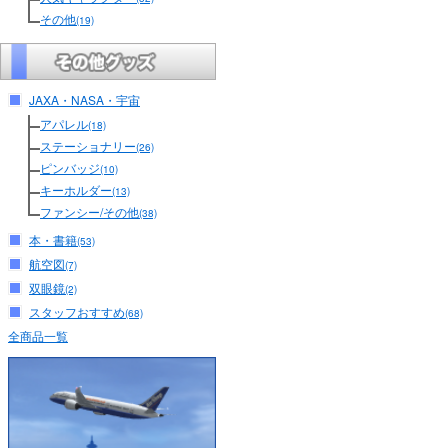
その他
(19)
JAXA・NASA・宇宙
アパレル
(18)
ステーショナリー
(26)
ピンバッジ
(10)
キーホルダー
(13)
ファンシー/その他
(38)
本・書籍
(53)
航空図
(7)
双眼鏡
(2)
スタッフおすすめ
(68)
全商品一覧