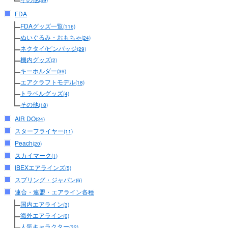
(39)
FDA
FDAグッズ一覧
(116)
ぬいぐるみ・おもちゃ
(24)
ネクタイ/ピンバッジ
(29)
機内グッズ
(2)
キーホルダー
(39)
エアクラフトモデル
(18)
トラベルグッズ
(4)
その他
(18)
AIR DO
(24)
スターフライヤー
(11)
Peach
(20)
スカイマーク
(1)
IBEXエアラインズ
(5)
スプリング・ジャパン
(6)
連合・連盟・エアライン各種
国内エアライン
(3)
海外エアライン
(0)
人気キャラクター
(32)