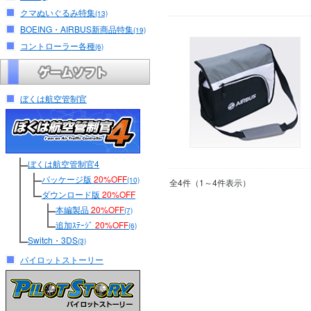
クマぬいぐるみ特集
(13)
BOEING・AIRBUS新商品特集
(19)
コントローラー各種
(6)
ぼくは航空管制官
ぼくは航空管制官4
パッケージ版
20%OFF
(10)
全4件（1～4件表示）
ダウンロード版
20%OFF
本編製品
20%OFF
(7)
追加ｽﾃｰｼﾞ
20%OFF
(6)
Switch・3DS
(3)
パイロットストーリー