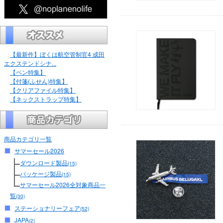
【最新作】ぼくは航空管制官4 成田
エクステンドシナ...
【ペン特集】
【付箋(ふせん)特集】
【クリアファイル特集】
【ネックストラップ特集】
商品カテゴリ一覧
サマーセール2026
ダウンロード製品
(15)
パッケージ製品
(15)
サマーセール2026全対象商品一
覧
(30)
ステーショナリーフェア
(52)
JAPA
(2)