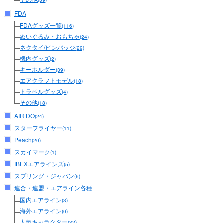
(39)
FDA
FDAグッズ一覧
(116)
ぬいぐるみ・おもちゃ
(24)
ネクタイ/ピンバッジ
(29)
機内グッズ
(2)
キーホルダー
(39)
エアクラフトモデル
(18)
トラベルグッズ
(4)
その他
(18)
AIR DO
(24)
スターフライヤー
(11)
Peach
(20)
スカイマーク
(1)
IBEXエアラインズ
(5)
スプリング・ジャパン
(6)
連合・連盟・エアライン各種
国内エアライン
(3)
海外エアライン
(0)
人気キャラクター
(32)