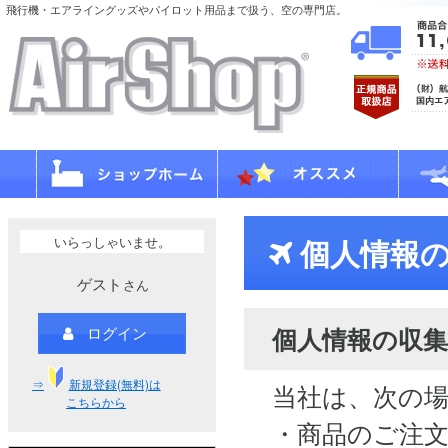
飛行機・エアライングッズやパイロット用品まで扱う、空の専門店。
いらっしゃいませ。
個人情報の
ゲスト
さん
個人情報の収集
ログイン
⇒
新規登録(無料)は
当社は、次の
こちらから
・商品のご注