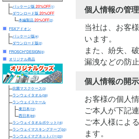
パッケージ版
20%OFF
個人情報の管
(1)
ダウンロード版
20%OFF
本編製品
20%OFF
(2)
当社は、お客
FSXアドオン
います。
パッケージ版
(4)
ダウンロード版
(2)
また、紛失、
FROSCH*DESIGN
(3)
漏洩などの防
オリジナル商品
個人情報の開
抗菌マスクケース
(3)
ランウェイタオル
お客様の個人
(38)
ランウェイスケール
ご本人が下記
東日本
(72)
西日本
(89)
ご本人様によ
ランウェイタオルポケット
(16)
ランウェイマスキングテープ
(30)
ます。
ランウェイマグネットバー
(20)