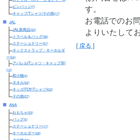
す。
ピンバッジ
(7)
キャップ/Tシャツ/その他
(17)
お電話でのお
JAL
よりいたして
JAL新商品
(20)
トラベル＆バッグ
(38)
ステーショナリー
[ 戻る ]
(57)
ネックストラップ・キーホルダ
ー
(24)
アパレル[Tシャツ・キャップ等]
(12)
和小物
(4)
タオル
(22)
キッズ[TOY/Tシャツ]
(23)
その他
(27)
ANA
おもちゃ
(25)
バッグ
(5)
ステーショナリー
(17)
キーホルダー
(28)
その他