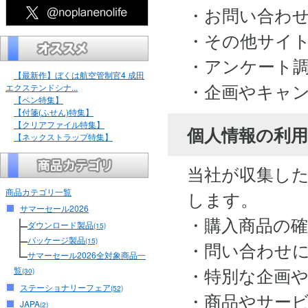
・お問い合わ
・その他サイ
・アンケート
【最新作】ぼくは航空管制官4 成田
・企画やキャ
エクステンドシナ...
【ペン特集】
【付箋(ふせん)特集】
【クリアファイル特集】
個人情報の利用
【ネックストラップ特集】
当社が収集し
商品カテゴリ一覧
します。
サマーセール2026
・購入商品の
ダウンロード製品
(15)
パッケージ製品
(15)
・問い合わせ
サマーセール2026全対象商品一
・特別な企画
覧
(30)
ステーショナリーフェア
(52)
・商品やサー
JAPA
(2)