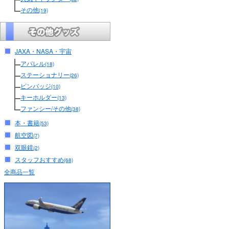
その他
(19)
JAXA・NASA・宇宙
アパレル
(18)
ステーショナリー
(26)
ピンバッジ
(10)
キーホルダー
(13)
ファンシー/その他
(38)
本・書籍
(53)
航空図
(7)
双眼鏡
(2)
スタッフおすすめ
(68)
全商品一覧