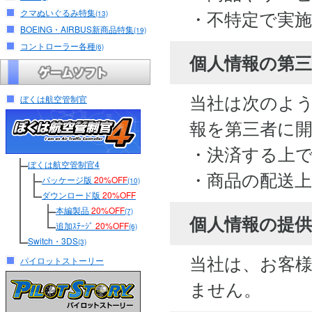
・不特定で実
クマぬいぐるみ特集
(13)
BOEING・AIRBUS新商品特集
(19)
コントローラー各種
(6)
個人情報の第
当社は次のよ
ぼくは航空管制官
報を第三者に
・決済する上
ぼくは航空管制官4
・商品の配送
パッケージ版
20%OFF
(10)
ダウンロード版
20%OFF
本編製品
20%OFF
(7)
個人情報の提供
追加ｽﾃｰｼﾞ
20%OFF
(6)
Switch・3DS
(3)
当社は、お客
パイロットストーリー
ません。