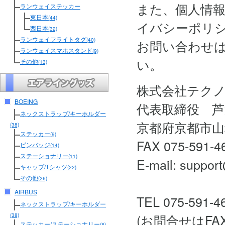
また、個人情
ランウェイステッカー
東日本
(44)
イバシーポリ
西日本
(32)
ランウェイフライトタグ
(40)
お問い合わせ
ランウェイスマホスタンド
(9)
い。
その他
(13)
株式会社テク
BOEING
代表取締役 芦
ネックストラップ/キーホルダー
京都府京都市山
(38)
ステッカー
(9)
FAX 075-591-4
ピンバッジ
(14)
ステーショナリー
(11)
E-mail: support
キャップ/Tシャツ
(22)
その他
(26)
AIRBUS
TEL 075-591-4
ネックストラップ/キーホルダー
(お問合せはF
(38)
ステッカー/ステーショナリー
(8)