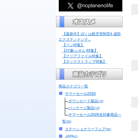
【最新作】ぼくは航空管制官4 成田
エクステンドシナ...
【ペン特集】
【付箋(ふせん)特集】
【クリアファイル特集】
【ネックストラップ特集】
商品カテゴリ一覧
サマーセール2026
ダウンロード製品
(15)
パッケージ製品
(15)
サマーセール2026全対象商品一
覧
(30)
ステーショナリーフェア
(52)
JAPA
(2)