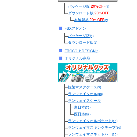
パッケージ版
20%OFF
(1)
ダウンロード版
20%OFF
本編製品
20%OFF
(2)
FSXアドオン
パッケージ版
(4)
ダウンロード版
(2)
FROSCH*DESIGN
(3)
オリジナル商品
抗菌マスクケース
(3)
ランウェイタオル
(38)
ランウェイスケール
東日本
(72)
西日本
(89)
ランウェイタオルポケット
(16)
ランウェイマスキングテープ
(30)
ランウェイマグネットバー
(20)