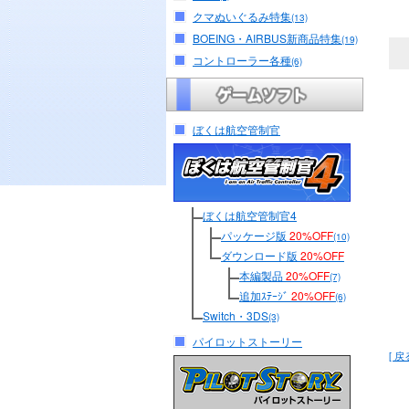
クマぬいぐるみ特集
(13)
BOEING・AIRBUS新商品特集
(19)
コントローラー各種
(6)
ぼくは航空管制官
ぼくは航空管制官4
パッケージ版
20%OFF
(10)
ダウンロード版
20%OFF
本編製品
20%OFF
(7)
追加ｽﾃｰｼﾞ
20%OFF
(6)
Switch・3DS
(3)
パイロットストーリー
[ 戻