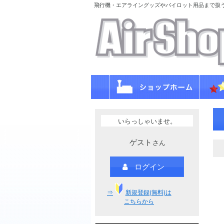
飛行機・エアライングッズやパイロット用品まで扱
いらっしゃいませ。
ゲスト
さん
ログイン
⇒
新規登録(無料)は
こちらから