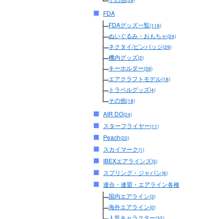
(39)
FDA
FDAグッズ一覧
(116)
ぬいぐるみ・おもちゃ
(24)
ネクタイ/ピンバッジ
(29)
機内グッズ
(2)
キーホルダー
(39)
エアクラフトモデル
(18)
トラベルグッズ
(4)
その他
(18)
AIR DO
(24)
スターフライヤー
(11)
Peach
(20)
スカイマーク
(1)
IBEXエアラインズ
(5)
スプリング・ジャパン
(6)
連合・連盟・エアライン各種
国内エアライン
(3)
海外エアライン
(0)
人気キャラクター
(32)