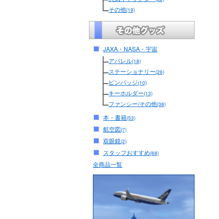
その他
(19)
JAXA・NASA・宇宙
アパレル
(18)
ステーショナリー
(26)
ピンバッジ
(10)
キーホルダー
(13)
ファンシー/その他
(38)
本・書籍
(53)
航空図
(7)
双眼鏡
(2)
スタッフおすすめ
(68)
全商品一覧