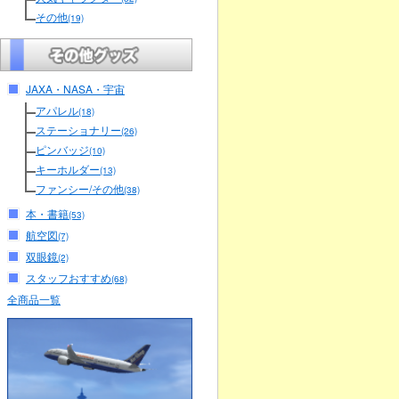
その他
(19)
JAXA・NASA・宇宙
アパレル
(18)
ステーショナリー
(26)
ピンバッジ
(10)
キーホルダー
(13)
ファンシー/その他
(38)
本・書籍
(53)
航空図
(7)
双眼鏡
(2)
スタッフおすすめ
(68)
全商品一覧