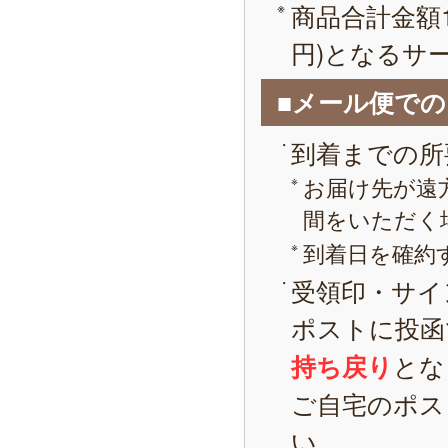
商品合計金額1
円)となるサ
■メール便で
到着までの所
お届け先が遠
間をいただく
到着日を確約
受領印・サイ
ポストに投函
とな
持ち戻り
ご自宅のポス
い。