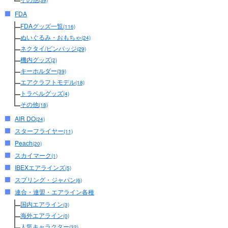
(39)
FDA
FDAグッズ一覧
(116)
ぬいぐるみ・おもちゃ
(24)
ネクタイ/ピンバッジ
(29)
機内グッズ
(2)
キーホルダー
(39)
エアクラフトモデル
(18)
トラベルグッズ
(4)
その他
(18)
AIR DO
(24)
スターフライヤー
(11)
Peach
(20)
スカイマーク
(1)
IBEXエアラインズ
(5)
スプリング・ジャパン
(6)
連合・連盟・エアライン各種
国内エアライン
(3)
海外エアライン
(0)
人気キャラクター
(32)