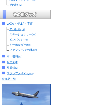
その他
(19)
JAXA・NASA・宇宙
アパレル
(18)
ステーショナリー
(26)
ピンバッジ
(10)
キーホルダー
(13)
ファンシー/その他
(38)
本・書籍
(53)
航空図
(7)
双眼鏡
(2)
スタッフおすすめ
(68)
全商品一覧