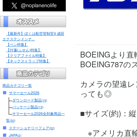
【最新作】ぼくは航空管制官4 成田
エクステンドシナ...
【ペン特集】
【付箋(ふせん)特集】
BOEINGよ
【クリアファイル特集】
【ネックストラップ特集】
BOEING78
カメラの望遠レ
商品カテゴリ一覧
っても◎
サマーセール2026
ダウンロード製品
(15)
パッケージ製品
(15)
■サイズ(約)：縦 5.
サマーセール2026全対象商品一
覧
(30)
ステーショナリーフェア
(52)
※アメリカ直輸
JAPA
(2)