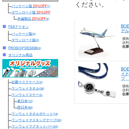
ください。
パッケージ版
20%OFF
(1)
ダウンロード版
20%OFF
本編製品
20%OFF
(2)
BOE
FSXアドオン
デル 
パッケージ版
(4)
価格
ダウンロード版
(2)
送料
在庫
FROSCH*DESIGN
(3)
オリジナル商品
BO
イナ
プ
抗菌マスクケース
(3)
価格
ランウェイタオル
(38)
送料
在庫
ランウェイスケール
東日本
(72)
西日本
(89)
ランウェイタオルポケット
(16)
ランウェイマスキングテープ
(30)
ランウェイマグネットバー
(20)