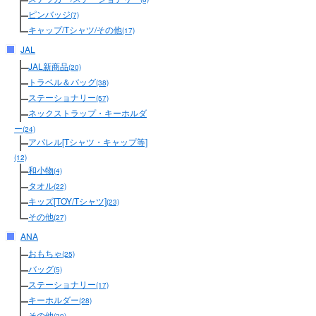
ピンバッジ
(7)
キャップ/Tシャツ/その他
(17)
JAL
JAL新商品
(20)
トラベル＆バッグ
(38)
ステーショナリー
(57)
ネックストラップ・キーホルダ
ー
(24)
アパレル[Tシャツ・キャップ等]
(12)
和小物
(4)
タオル
(22)
キッズ[TOY/Tシャツ]
(23)
その他
(27)
ANA
おもちゃ
(25)
バッグ
(5)
ステーショナリー
(17)
キーホルダー
(28)
その他