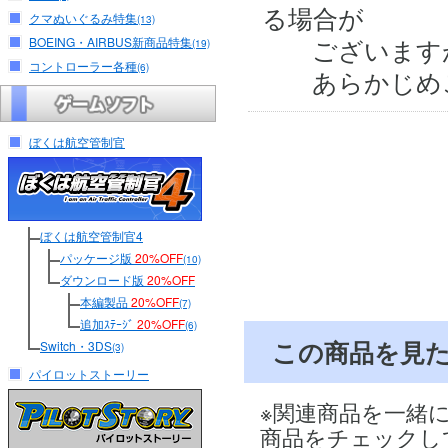
る場合が
クマぬいぐるみ特集
(13)
ございますが
BOEING・AIRBUS新商品特集
(19)
コントローラー各種
(6)
あらかじめご
ぼくは航空管制官
ぼくは航空管制官4
パッケージ版
20%OFF
(10)
ダウンロード版
20%OFF
本編製品
20%OFF
(7)
追加ｽﾃｰｼﾞ
20%OFF
(6)
この商品を見
Switch・3DS
(3)
パイロットストーリー
※関連商品を一緒
商品をチェックし