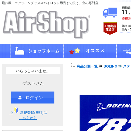
飛行機・エアライングッズやパイロット用品まで扱う、空の専門店。
商品分類一覧
BOEING
ステ
いらっしゃいませ。
ゲスト
さん
ログイン
⇒
新規登録(無料)は
こちらから