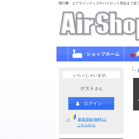
飛行機・エアライングッズやパイロット用品まで扱
いらっしゃいませ。
ゲスト
さん
ログイン
⇒
新規登録(無料)は
こちらから