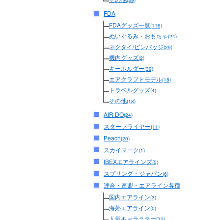
(39)
FDA
FDAグッズ一覧
(116)
ぬいぐるみ・おもちゃ
(24)
ネクタイ/ピンバッジ
(29)
機内グッズ
(2)
キーホルダー
(39)
エアクラフトモデル
(18)
トラベルグッズ
(4)
その他
(18)
AIR DO
(24)
スターフライヤー
(11)
Peach
(20)
スカイマーク
(1)
IBEXエアラインズ
(5)
スプリング・ジャパン
(6)
連合・連盟・エアライン各種
国内エアライン
(3)
海外エアライン
(0)
人気キャラクター
(32)