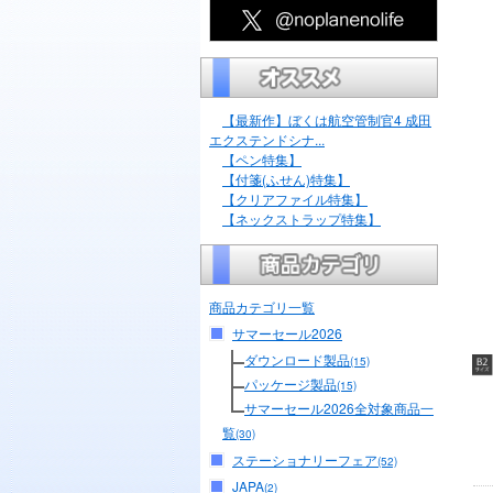
【最新作】ぼくは航空管制官4 成田
エクステンドシナ...
【ペン特集】
【付箋(ふせん)特集】
【クリアファイル特集】
【ネックストラップ特集】
商品カテゴリ一覧
サマーセール2026
ダウンロード製品
(15)
パッケージ製品
(15)
サマーセール2026全対象商品一
覧
(30)
ステーショナリーフェア
(52)
JAPA
(2)