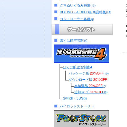
クマぬいぐるみ特集
(13)
BOEING・AIRBUS新商品特集
(19)
コントローラー各種
(6)
ぼくは航空管制官
ぼくは航空管制官4
パッケージ版
20%OFF
(10)
ダウンロード版
20%OFF
本編製品
20%OFF
(7)
追加ｽﾃｰｼﾞ
20%OFF
(6)
Switch・3DS
(3)
パイロットストーリー