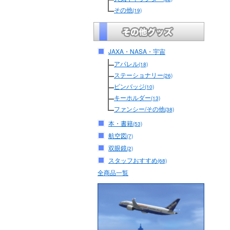
その他
(19)
JAXA・NASA・宇宙
アパレル
(18)
ステーショナリー
(26)
ピンバッジ
(10)
キーホルダー
(13)
ファンシー/その他
(38)
本・書籍
(53)
航空図
(7)
双眼鏡
(2)
スタッフおすすめ
(68)
全商品一覧