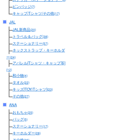
ピンバッジ
(7)
キャップ/Tシャツ/その他
(17)
JAL
JAL新商品
(20)
トラベル＆バッグ
(38)
ステーショナリー
(57)
ネックストラップ・キーホルダ
ー
(24)
アパレル[Tシャツ・キャップ等]
(12)
和小物
(4)
タオル
(22)
キッズ[TOY/Tシャツ]
(23)
その他
(27)
ANA
おもちゃ
(25)
バッグ
(5)
ステーショナリー
(17)
キーホルダー
(28)
その他