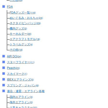
(39)
FDA
FDAグッズ一覧
(116)
ぬいぐるみ・おもちゃ
(24)
ネクタイ/ピンバッジ
(29)
機内グッズ
(2)
キーホルダー
(39)
エアクラフトモデル
(18)
トラベルグッズ
(4)
その他
(18)
AIR DO
(24)
スターフライヤー
(11)
Peach
(20)
スカイマーク
(1)
IBEXエアラインズ
(5)
スプリング・ジャパン
(6)
連合・連盟・エアライン各種
国内エアライン
(3)
海外エアライン
(0)
人気キャラクター
(32)