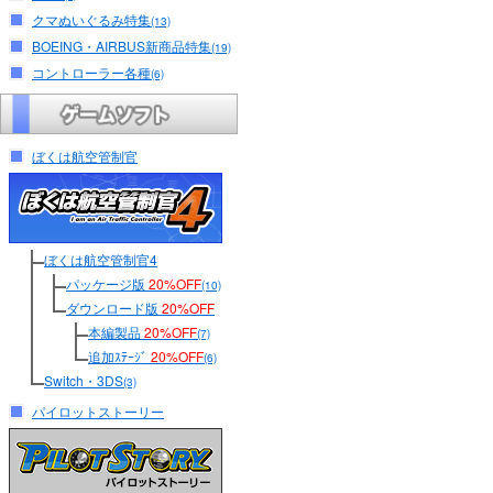
クマぬいぐるみ特集
(13)
BOEING・AIRBUS新商品特集
(19)
コントローラー各種
(6)
ぼくは航空管制官
ぼくは航空管制官4
パッケージ版
20%OFF
(10)
ダウンロード版
20%OFF
本編製品
20%OFF
(7)
追加ｽﾃｰｼﾞ
20%OFF
(6)
Switch・3DS
(3)
パイロットストーリー