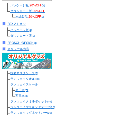
パッケージ版
20%OFF
(1)
ダウンロード版
20%OFF
本編製品
20%OFF
(2)
FSXアドオン
パッケージ版
(4)
ダウンロード版
(2)
FROSCH*DESIGN
(3)
オリジナル商品
抗菌マスクケース
(3)
ランウェイタオル
(38)
ランウェイスケール
東日本
(72)
西日本
(89)
ランウェイタオルポケット
(16)
ランウェイマスキングテープ
(30)
ランウェイマグネットバー
(20)