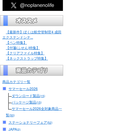
【最新作】ぼくは航空管制官4 成田
エクステンドシナ...
【ペン特集】
【付箋(ふせん)特集】
【クリアファイル特集】
【ネックストラップ特集】
商品カテゴリ一覧
サマーセール2026
ダウンロード製品
(15)
パッケージ製品
(15)
サマーセール2026全対象商品一
覧
(30)
ステーショナリーフェア
(52)
JAPA
(2)