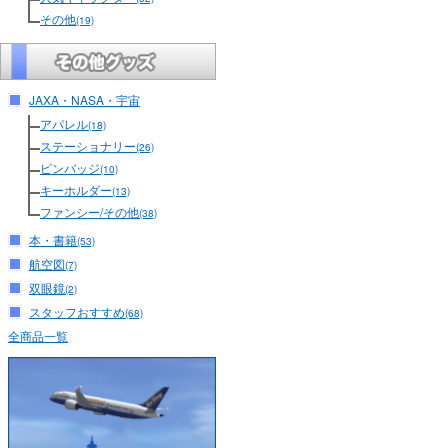
その他
(19)
JAXA・NASA・宇宙
アパレル
(18)
ステーショナリー
(26)
ピンバッジ
(10)
キーホルダー
(13)
ファンシー/その他
(38)
本・書籍
(53)
航空図
(7)
双眼鏡
(2)
スタッフおすすめ
(68)
全商品一覧