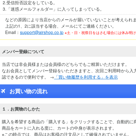
2.受信拒否設定をしている。
3.「迷惑メールフォルダー」に入ってしまっている。
などの原因により当店からのメールが届いていないことが考えられ
上記の1、2に該当する場合、メールにてご連絡ください。
Email：
support@airshop.co.jp
※土・日・祝祭日をはさむ場合には休み明
メンバー登録について
当店では非会員様または会員様のどちらでもご精算いただけます。
なお会員としてメンバー登録をいただきますと、次回ご利用時から入
認できるので便利です。 →
「買い物履歴を利用する」を表示
お買い物の流れ
１．お買物のしかた
購入を希望する商品の「購入する」をクリックすることで、自動的に
商品をカートに入れる度に、カートの中身が表示されます。
※この時点では、商品はお客様の注文品として確保されていません。