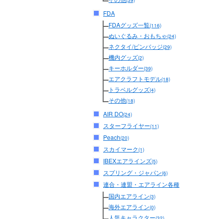
(39)
FDA
FDAグッズ一覧
(116)
ぬいぐるみ・おもちゃ
(24)
ネクタイ/ピンバッジ
(29)
機内グッズ
(2)
キーホルダー
(39)
エアクラフトモデル
(18)
トラベルグッズ
(4)
その他
(18)
AIR DO
(24)
スターフライヤー
(11)
Peach
(20)
スカイマーク
(1)
IBEXエアラインズ
(5)
スプリング・ジャパン
(6)
連合・連盟・エアライン各種
国内エアライン
(3)
海外エアライン
(0)
人気キャラクター
(32)