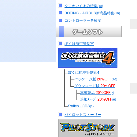
クマぬいぐるみ特集
(13)
BOEING・AIRBUS新商品特集
(19)
コントローラー各種
(6)
ぼくは航空管制官
ぼくは航空管制官4
パッケージ版
20%OFF
(10)
ダウンロード版
20%OFF
本編製品
20%OFF
(7)
追加ｽﾃｰｼﾞ
20%OFF
(6)
Switch・3DS
(3)
パイロットストーリー