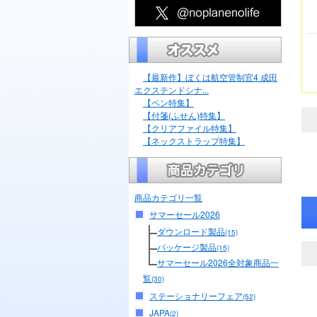
【最新作】ぼくは航空管制官4 成田
エクステンドシナ...
【ペン特集】
【付箋(ふせん)特集】
【クリアファイル特集】
【ネックストラップ特集】
商品カテゴリ一覧
サマーセール2026
ダウンロード製品
(15)
パッケージ製品
(15)
サマーセール2026全対象商品一
覧
(30)
ステーショナリーフェア
(52)
JAPA
(2)