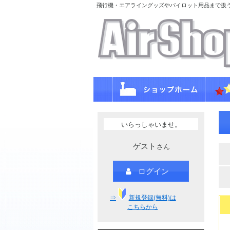
飛行機・エアライングッズやパイロット用品まで扱
いらっしゃいませ。
ゲスト
さん
ログイン
⇒
新規登録(無料)は
こちらから