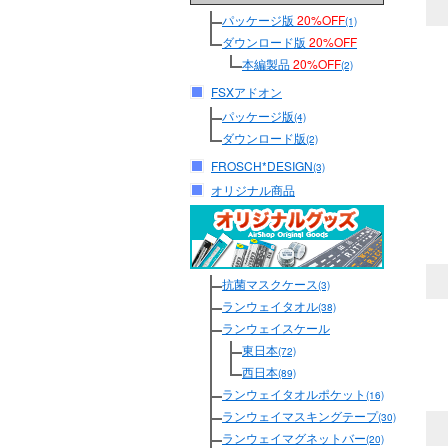
パッケージ版
20%OFF
(1)
ダウンロード版
20%OFF
本編製品
20%OFF
(2)
FSXアドオン
パッケージ版
(4)
ダウンロード版
(2)
FROSCH*DESIGN
(3)
オリジナル商品
抗菌マスクケース
(3)
ランウェイタオル
(38)
ランウェイスケール
東日本
(72)
西日本
(89)
ランウェイタオルポケット
(16)
ランウェイマスキングテープ
(30)
ランウェイマグネットバー
(20)