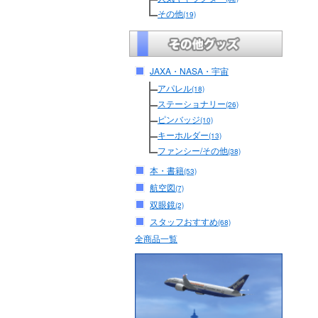
その他
(19)
JAXA・NASA・宇宙
アパレル
(18)
ステーショナリー
(26)
ピンバッジ
(10)
キーホルダー
(13)
ファンシー/その他
(38)
本・書籍
(53)
航空図
(7)
双眼鏡
(2)
スタッフおすすめ
(68)
全商品一覧