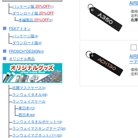
AI
パッケージ版
20%OFF
(1)
価格
ダウンロード版
20%OFF
送料
本編製品
20%OFF
在庫
(2)
FSXアドオン
パッケージ版
(4)
ダウンロード版
(2)
FROSCH*DESIGN
(3)
AI
オリジナル商品
ーテ
価格
送料
抗菌マスクケース
(3)
ランウェイタオル
(38)
ランウェイスケール
東日本
(72)
西日本
(89)
ランウェイタオルポケット
(16)
ランウェイマスキングテープ
(30)
ランウェイマグネットバー
(20)