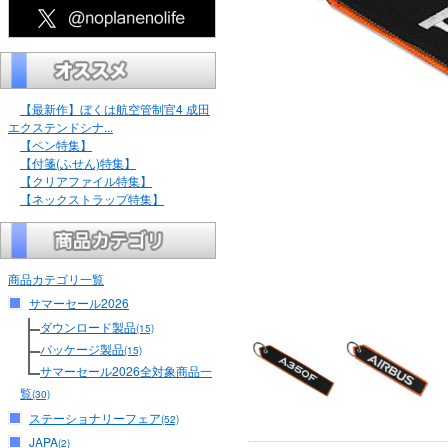
【最新作】ぼくは航空管制官4 成田
エクステンドシナ...
【ペン特集】
【付箋(ふせん)特集】
【クリアファイル特集】
【ネックストラップ特集】
商品カテゴリ一覧
サマーセール2026
ダウンロード製品
(15)
パッケージ製品
(15)
サマーセール2026全対象商品一
覧
(30)
ステーショナリーフェア
(52)
JAPA
(2)