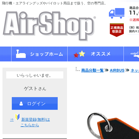
飛行機・エアライングッズやパイロット用品まで扱う、空の専門店。
商品分類一覧
AIRBUS
ネッ
いらっしゃいませ。
ゲスト
さん
ログイン
⇒
新規登録(無料)は
こちらから