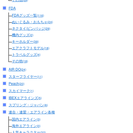
(39)
FDA
FDAグッズ一覧
(116)
ぬいぐるみ・おもちゃ
(24)
ネクタイ/ピンバッジ
(29)
機内グッズ
(2)
キーホルダー
(39)
エアクラフトモデル
(18)
トラベルグッズ
(4)
その他
(18)
AIR DO
(24)
スターフライヤー
(11)
Peach
(20)
スカイマーク
(1)
IBEXエアラインズ
(5)
スプリング・ジャパン
(6)
連合・連盟・エアライン各種
国内エアライン
(3)
海外エアライン
(0)
人気キャラクター
(32)