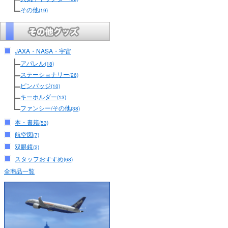
その他
(19)
JAXA・NASA・宇宙
アパレル
(18)
ステーショナリー
(26)
ピンバッジ
(10)
キーホルダー
(13)
ファンシー/その他
(38)
本・書籍
(53)
航空図
(7)
双眼鏡
(2)
スタッフおすすめ
(68)
全商品一覧