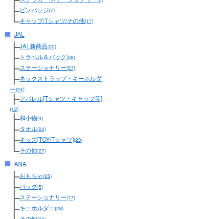
ピンバッジ
(7)
キャップ/Tシャツ/その他
(17)
JAL
JAL新商品
(20)
トラベル＆バッグ
(38)
ステーショナリー
(57)
ネックストラップ・キーホルダ
ー
(24)
アパレル[Tシャツ・キャップ等]
(12)
和小物
(4)
タオル
(22)
キッズ[TOY/Tシャツ]
(23)
その他
(27)
ANA
おもちゃ
(25)
バッグ
(5)
ステーショナリー
(17)
キーホルダー
(28)
その他