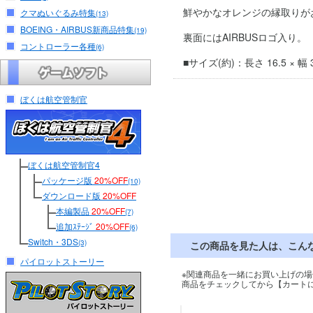
鮮やかなオレンジの縁取りがおし
クマぬいぐるみ特集
(13)
BOEING・AIRBUS新商品特集
(19)
裏面にはAIRBUSロゴ入り。
コントローラー各種
(6)
■サイズ(約)：長さ 16.5 × 幅 3
ぼくは航空管制官
ぼくは航空管制官4
パッケージ版
20%OFF
(10)
ダウンロード版
20%OFF
本編製品
20%OFF
(7)
追加ｽﾃｰｼﾞ
20%OFF
(6)
Switch・3DS
(3)
この商品を見た人は、こん
パイロットストーリー
※関連商品を一緒にお買い上げの場
商品をチェックしてから【カート