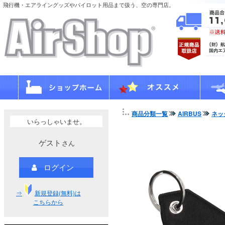
飛行機・エアライングッズやパイロット用品まで扱う、空の専門店。
商品分類一覧
AIRBUS
ネッ
いらっしゃいませ。
ゲスト
さん
ログイン
⇒
新規登録(無料)は
こちらから