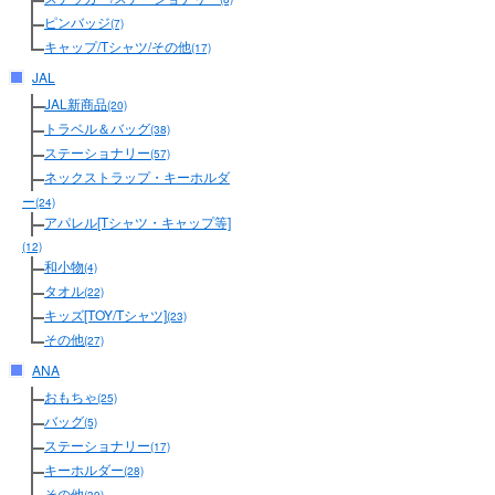
ピンバッジ
(7)
キャップ/Tシャツ/その他
(17)
JAL
JAL新商品
(20)
トラベル＆バッグ
(38)
ステーショナリー
(57)
ネックストラップ・キーホルダ
ー
(24)
アパレル[Tシャツ・キャップ等]
(12)
和小物
(4)
タオル
(22)
キッズ[TOY/Tシャツ]
(23)
その他
(27)
ANA
おもちゃ
(25)
バッグ
(5)
ステーショナリー
(17)
キーホルダー
(28)
その他