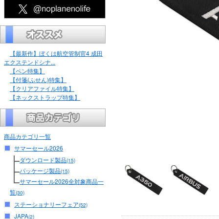
【最新作】ぼくは航空管制官4 成田
エクステンドシナ...
【ペン特集】
【付箋(ふせん)特集】
【クリアファイル特集】
【ネックストラップ特集】
商品カテゴリ一覧
サマーセール2026
ダウンロード製品
(15)
パッケージ製品
(15)
サマーセール2026全対象商品一
覧
(30)
ステーショナリーフェア
(52)
JAPA
(2)