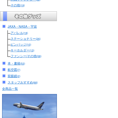
その他
(19)
JAXA・NASA・宇宙
アパレル
(18)
ステーショナリー
(26)
ピンバッジ
(10)
キーホルダー
(13)
ファンシー/その他
(38)
本・書籍
(53)
航空図
(7)
双眼鏡
(2)
スタッフおすすめ
(68)
全商品一覧