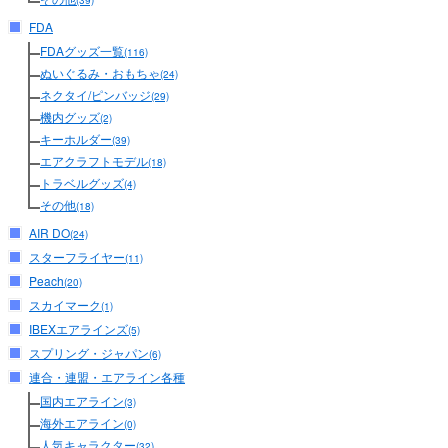
(39)
FDA
FDAグッズ一覧
(116)
ぬいぐるみ・おもちゃ
(24)
ネクタイ/ピンバッジ
(29)
機内グッズ
(2)
キーホルダー
(39)
エアクラフトモデル
(18)
トラベルグッズ
(4)
その他
(18)
AIR DO
(24)
スターフライヤー
(11)
Peach
(20)
スカイマーク
(1)
IBEXエアラインズ
(5)
スプリング・ジャパン
(6)
連合・連盟・エアライン各種
国内エアライン
(3)
海外エアライン
(0)
人気キャラクター
(32)