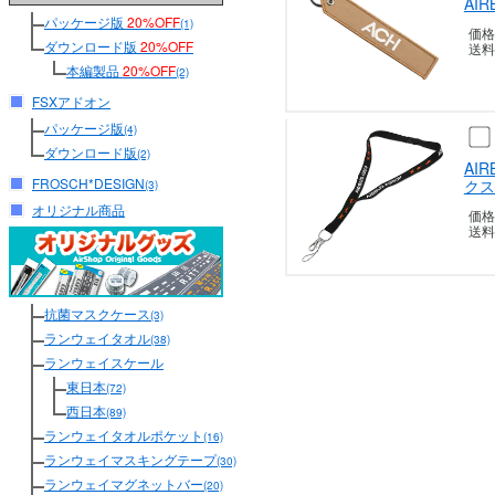
AI
パッケージ版
20%OFF
(1)
価格
ダウンロード版
20%OFF
送料
本編製品
20%OFF
(2)
FSXアドオン
パッケージ版
(4)
ダウンロード版
(2)
AI
FROSCH*DESIGN
クス
(3)
オリジナル商品
価格
送料
抗菌マスクケース
(3)
ランウェイタオル
(38)
ランウェイスケール
東日本
(72)
西日本
(89)
ランウェイタオルポケット
(16)
ランウェイマスキングテープ
(30)
ランウェイマグネットバー
(20)