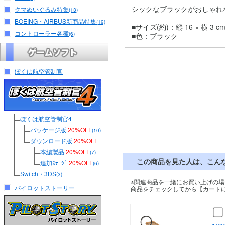
シックなブラックがおしゃれな、
クマぬいぐるみ特集
(13)
BOEING・AIRBUS新商品特集
(19)
■サイズ(約)：縦 16 × 横 3 c
コントローラー各種
(6)
■色：ブラック
ぼくは航空管制官
ぼくは航空管制官4
パッケージ版
20%OFF
(10)
ダウンロード版
20%OFF
本編製品
20%OFF
(7)
この商品を見た人は、こん
追加ｽﾃｰｼﾞ
20%OFF
(6)
Switch・3DS
(3)
※関連商品を一緒にお買い上げの場
パイロットストーリー
商品をチェックしてから【カート