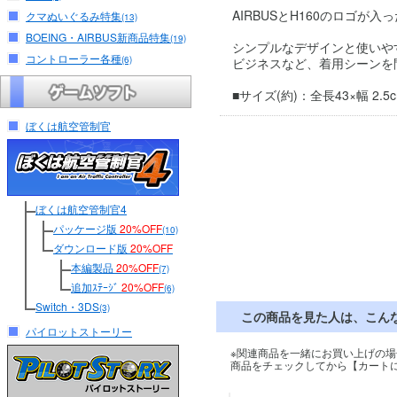
AIRBUSとH160のロゴ
クマぬいぐるみ特集
(13)
BOEING・AIRBUS新商品特集
(19)
シンプルなデザインと使いや
コントローラー各種
(6)
ビジネスなど、着用シーンを
■サイズ(約)：全長43×幅 2.
ぼくは航空管制官
ぼくは航空管制官4
パッケージ版
20%OFF
(10)
ダウンロード版
20%OFF
本編製品
20%OFF
(7)
追加ｽﾃｰｼﾞ
20%OFF
(6)
Switch・3DS
(3)
この商品を見た人は、こん
パイロットストーリー
※関連商品を一緒にお買い上げの場
商品をチェックしてから【カート