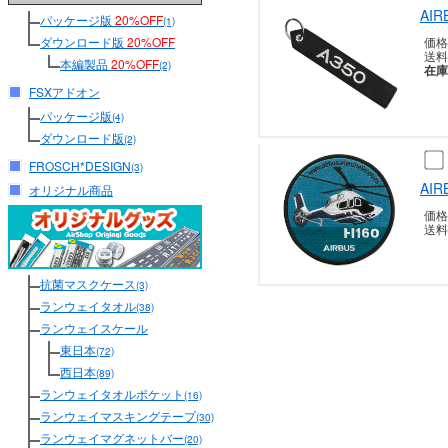
AI
パッケージ版
20%OFF
(1)
ダウンロード版
20%OFF
価格
送料
本編製品
20%OFF
(2)
在庫
FSXアドオン
パッケージ版
(4)
ダウンロード版
(2)
FROSCH*DESIGN
(3)
AI
オリジナル商品
価格
送料
抗菌マスクケース
(3)
ランウェイタオル
(38)
ランウェイスケール
東日本
(72)
西日本
(89)
ランウェイタオルポケット
(16)
ランウェイマスキングテープ
(30)
ランウェイマグネットバー
(20)