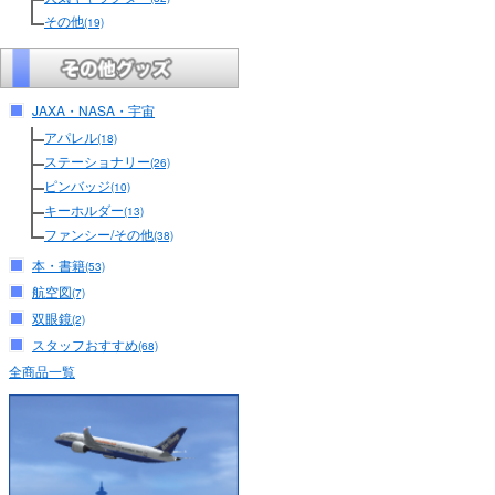
その他
(19)
JAXA・NASA・宇宙
アパレル
(18)
ステーショナリー
(26)
ピンバッジ
(10)
キーホルダー
(13)
ファンシー/その他
(38)
本・書籍
(53)
航空図
(7)
双眼鏡
(2)
スタッフおすすめ
(68)
全商品一覧