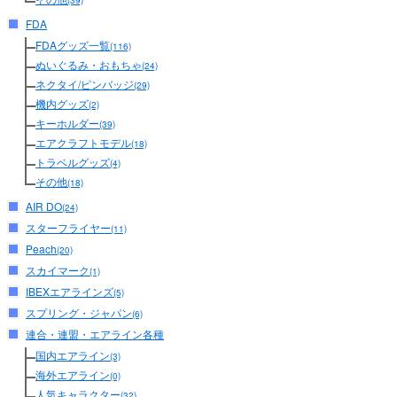
(39)
FDA
FDAグッズ一覧
(116)
ぬいぐるみ・おもちゃ
(24)
ネクタイ/ピンバッジ
(29)
機内グッズ
(2)
キーホルダー
(39)
エアクラフトモデル
(18)
トラベルグッズ
(4)
その他
(18)
AIR DO
(24)
スターフライヤー
(11)
Peach
(20)
スカイマーク
(1)
IBEXエアラインズ
(5)
スプリング・ジャパン
(6)
連合・連盟・エアライン各種
国内エアライン
(3)
海外エアライン
(0)
人気キャラクター
(32)