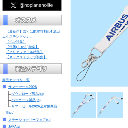
【最新作】ぼくは航空管制官4 成田
エクステンドシナ...
【ペン特集】
【付箋(ふせん)特集】
【クリアファイル特集】
【ネックストラップ特集】
商品カテゴリ一覧
サマーセール2026
ダウンロード製品
(15)
パッケージ製品
(15)
サマーセール2026全対象商品一
覧
(30)
ステーショナリーフェア
(52)
JAPA
(2)