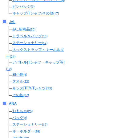
ピンバッジ
(7)
キャップ/Tシャツ/その他
(17)
JAL
JAL新商品
(20)
トラベル＆バッグ
(38)
ステーショナリー
(57)
ネックストラップ・キーホルダ
ー
(24)
アパレル[Tシャツ・キャップ等]
(12)
和小物
(4)
タオル
(22)
キッズ[TOY/Tシャツ]
(23)
その他
(27)
ANA
おもちゃ
(25)
バッグ
(5)
ステーショナリー
(17)
キーホルダー
(28)
その他