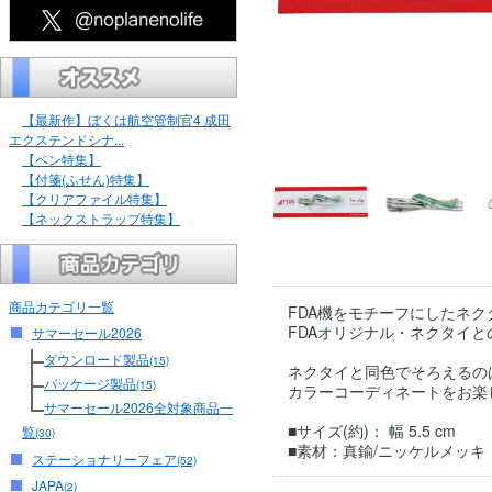
【最新作】ぼくは航空管制官4 成田
エクステンドシナ...
【ペン特集】
【付箋(ふせん)特集】
【クリアファイル特集】
【ネックストラップ特集】
商品カテゴリ一覧
FDA機をモチーフにしたネク
FDAオリジナル・ネクタイ
サマーセール2026
ダウンロード製品
(15)
ネクタイと同色でそろえるの
パッケージ製品
(15)
カラーコーディネートをお楽
サマーセール2026全対象商品一
■サイズ(約)： 幅 5.5 cm
覧
(30)
■素材：真鍮/ニッケルメッキ
ステーショナリーフェア
(52)
JAPA
(2)