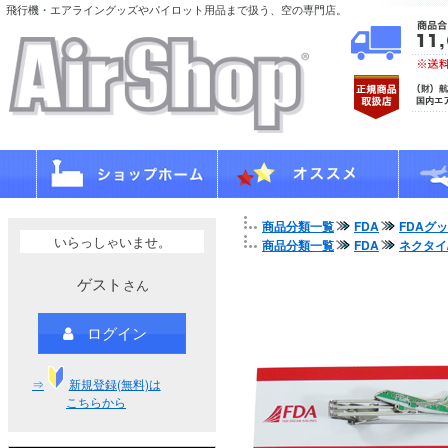
飛行機・エアライングッズやパイロット用品まで扱う、空の専門店。
商品分類一覧
FDA
FDAグ
いらっしゃいませ。
商品分類一覧
FDA
ネクタイ
ゲスト
さん
ログイン
⇒
新規登録(無料)は
こちらから