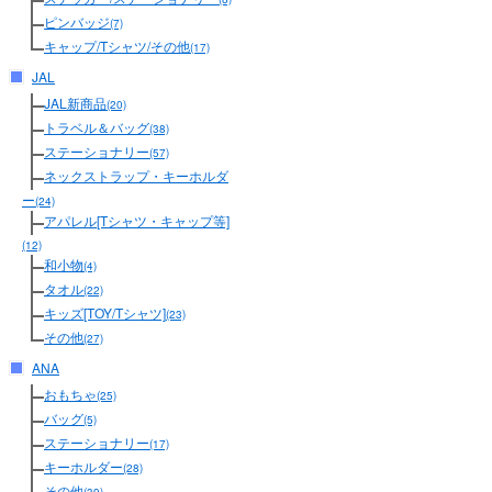
ピンバッジ
(7)
キャップ/Tシャツ/その他
(17)
JAL
JAL新商品
(20)
トラベル＆バッグ
(38)
ステーショナリー
(57)
ネックストラップ・キーホルダ
ー
(24)
アパレル[Tシャツ・キャップ等]
(12)
和小物
(4)
タオル
(22)
キッズ[TOY/Tシャツ]
(23)
その他
(27)
ANA
おもちゃ
(25)
バッグ
(5)
ステーショナリー
(17)
キーホルダー
(28)
その他