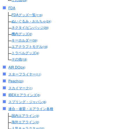
(39)
FDA
FDAグッズ一覧
(116)
ぬいぐるみ・おもちゃ
(24)
ネクタイ/ピンバッジ
(29)
機内グッズ
(2)
キーホルダー
(39)
エアクラフトモデル
(18)
トラベルグッズ
(4)
その他
(18)
AIR DO
(24)
スターフライヤー
(11)
Peach
(20)
スカイマーク
(1)
IBEXエアラインズ
(5)
スプリング・ジャパン
(6)
連合・連盟・エアライン各種
国内エアライン
(3)
海外エアライン
(0)
人気キャラクター
(32)