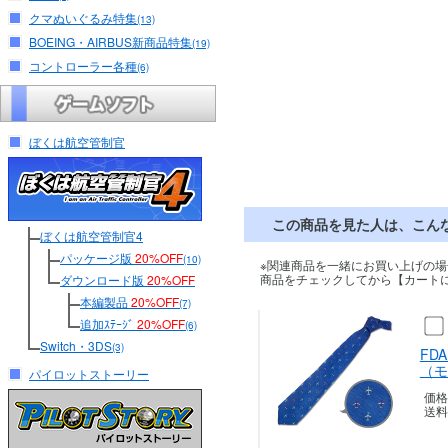
クマぬいぐるみ特集
(13)
BOEING・AIRBUS新商品特集
(19)
コントローラー各種
(6)
ぼくは航空管制官
この商品を見た人は、こん
ぼくは航空管制官4
パッケージ版
20%OFF
(10)
※関連商品を一緒にお買い上げの場
商品をチェックしてから【カート
ダウンロード版
20%OFF
本編製品
20%OFF
(7)
追加ｽﾃｰｼﾞ
20%OFF
(6)
Switch・3DS
(3)
FD
（モ
パイロットストーリー
価格
送料