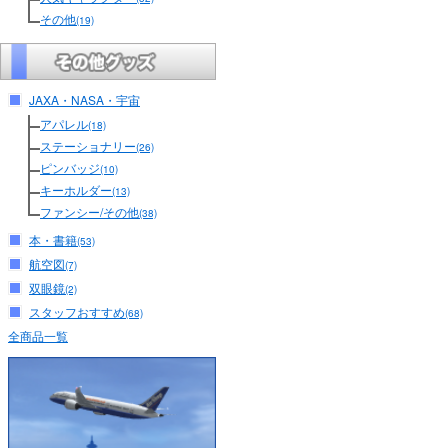
その他
(19)
JAXA・NASA・宇宙
アパレル
(18)
ステーショナリー
(26)
ピンバッジ
(10)
キーホルダー
(13)
ファンシー/その他
(38)
本・書籍
(53)
航空図
(7)
双眼鏡
(2)
スタッフおすすめ
(68)
全商品一覧