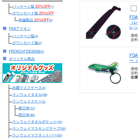
パッケージ版
20%OFF
(1)
ダウンロード版
20%OFF
FD
本編製品
20%OFF
(2)
（レ
レッ
FSXアドオン
価格
パッケージ版
(4)
送料
ダウンロード版
(2)
FROSCH*DESIGN
(3)
FD
オリジナル商品
ー（
価格
送料
在庫
抗菌マスクケース
(3)
ランウェイタオル
(38)
ランウェイスケール
東日本
(72)
西日本
(89)
ランウェイタオルポケット
(16)
ランウェイマスキングテープ
(30)
ランウェイマグネットバー
(20)