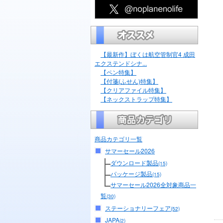
【最新作】ぼくは航空管制官4 成田
エクステンドシナ...
【ペン特集】
【付箋(ふせん)特集】
【クリアファイル特集】
【ネックストラップ特集】
商品カテゴリ一覧
サマーセール2026
ダウンロード製品
(15)
パッケージ製品
(15)
サマーセール2026全対象商品一
覧
(30)
ステーショナリーフェア
(52)
JAPA
(2)