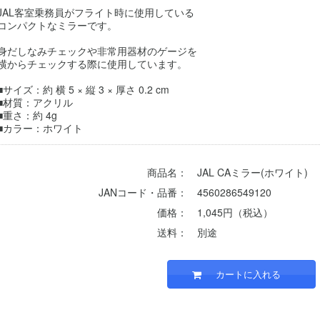
JAL客室乗務員がフライト時に使用している
コンパクトなミラーです。
身だしなみチェックや非常用器材のゲージを
横からチェックする際に使用しています。
■サイズ：約 横 5 × 縦 3 × 厚さ 0.2 cm
■材質：アクリル
■重さ：約 4g
■カラー：ホワイト
商品名：
JAL CAミラー(ホワイト)
JANコード・品番：
4560286549120
価格：
1,045円（税込）
送料：
別途