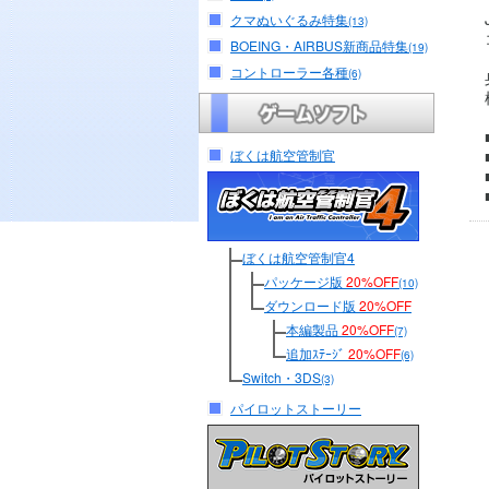
クマぬいぐるみ特集
(13)
BOEING・AIRBUS新商品特集
(19)
コントローラー各種
(6)
ぼくは航空管制官
ぼくは航空管制官4
パッケージ版
20%OFF
(10)
ダウンロード版
20%OFF
本編製品
20%OFF
(7)
追加ｽﾃｰｼﾞ
20%OFF
(6)
Switch・3DS
(3)
パイロットストーリー