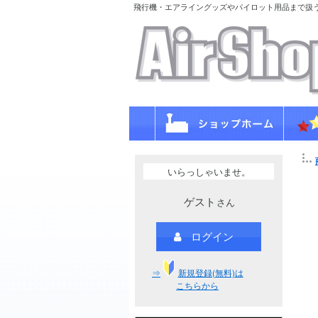
飛行機・エアライングッズやパイロット用品まで扱
いらっしゃいませ。
ゲスト
さん
ログイン
⇒
新規登録(無料)は
こちらから