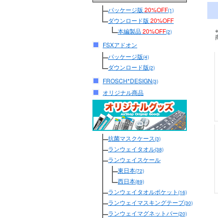
パッケージ版
20%OFF
(1)
ダウンロード版
20%OFF
本編製品
20%OFF
(2)
FSXアドオン
パッケージ版
(4)
ダウンロード版
(2)
FROSCH*DESIGN
(3)
オリジナル商品
抗菌マスクケース
(3)
ランウェイタオル
(38)
ランウェイスケール
東日本
(72)
西日本
(89)
ランウェイタオルポケット
(16)
ランウェイマスキングテープ
(30)
ランウェイマグネットバー
(20)