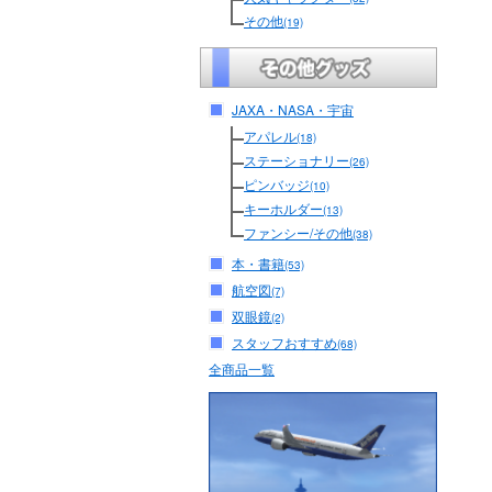
その他
(19)
JAXA・NASA・宇宙
アパレル
(18)
ステーショナリー
(26)
ピンバッジ
(10)
キーホルダー
(13)
ファンシー/その他
(38)
本・書籍
(53)
航空図
(7)
双眼鏡
(2)
スタッフおすすめ
(68)
全商品一覧