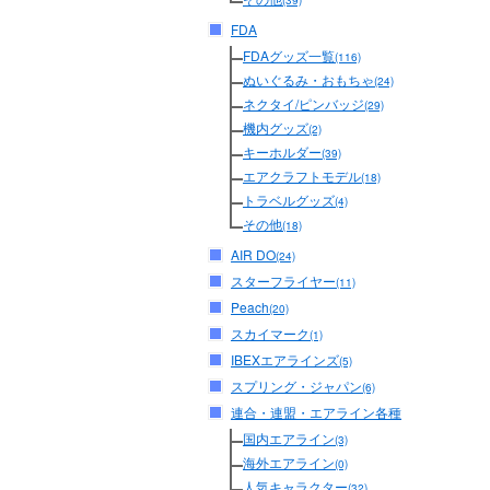
(39)
FDA
FDAグッズ一覧
(116)
ぬいぐるみ・おもちゃ
(24)
ネクタイ/ピンバッジ
(29)
機内グッズ
(2)
キーホルダー
(39)
エアクラフトモデル
(18)
トラベルグッズ
(4)
その他
(18)
AIR DO
(24)
スターフライヤー
(11)
Peach
(20)
スカイマーク
(1)
IBEXエアラインズ
(5)
スプリング・ジャパン
(6)
連合・連盟・エアライン各種
国内エアライン
(3)
海外エアライン
(0)
人気キャラクター
(32)