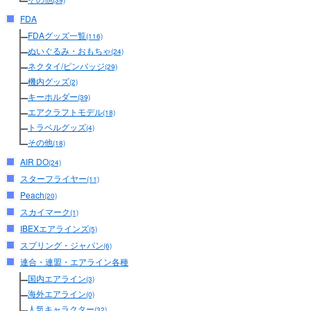
(39)
FDA
FDAグッズ一覧
(116)
ぬいぐるみ・おもちゃ
(24)
ネクタイ/ピンバッジ
(29)
機内グッズ
(2)
キーホルダー
(39)
エアクラフトモデル
(18)
トラベルグッズ
(4)
その他
(18)
AIR DO
(24)
スターフライヤー
(11)
Peach
(20)
スカイマーク
(1)
IBEXエアラインズ
(5)
スプリング・ジャパン
(6)
連合・連盟・エアライン各種
国内エアライン
(3)
海外エアライン
(0)
人気キャラクター
(32)