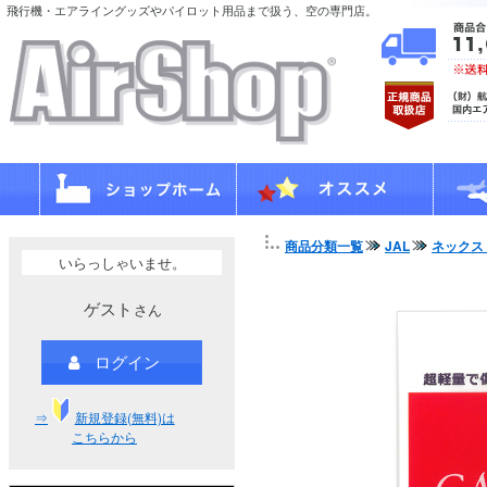
飛行機・エアライングッズやパイロット用品まで扱う、空の専門店。
商品分類一覧
JAL
ネックス
いらっしゃいませ。
ゲスト
さん
ログイン
⇒
新規登録(無料)は
こちらから