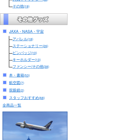
その他
(19)
JAXA・NASA・宇宙
アパレル
(18)
ステーショナリー
(26)
ピンバッジ
(10)
キーホルダー
(13)
ファンシー/その他
(38)
本・書籍
(53)
航空図
(7)
双眼鏡
(2)
スタッフおすすめ
(68)
全商品一覧