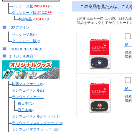
パッケージ版
20%OFF
この商品を見た人は、こん
(1)
ダウンロード版
20%OFF
※関連商品を一緒にお買い上げの場
本編製品
20%OFF
(2)
商品をチェックしてから【カート
FSXアドオン
パッケージ版
(4)
ダウンロード版
(2)
JA
FROSCH*DESIGN
(3)
価格
オリジナル商品
送料
抗菌マスクケース
(3)
JA
ランウェイタオル
(38)
価格
ランウェイスケール
送料
東日本
(72)
西日本
(89)
ランウェイタオルポケット
(16)
ランウェイマスキングテープ
(30)
ランウェイマグネットバー
(20)