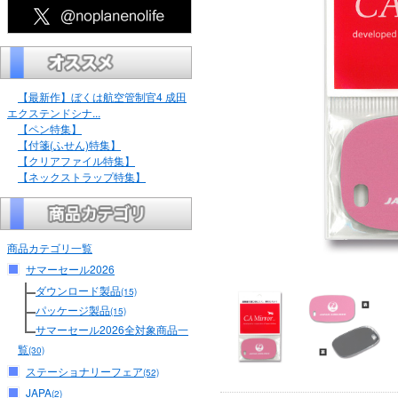
【最新作】ぼくは航空管制官4 成田
エクステンドシナ...
【ペン特集】
【付箋(ふせん)特集】
【クリアファイル特集】
【ネックストラップ特集】
商品カテゴリ一覧
サマーセール2026
ダウンロード製品
(15)
パッケージ製品
(15)
サマーセール2026全対象商品一
覧
(30)
ステーショナリーフェア
(52)
JAPA
(2)