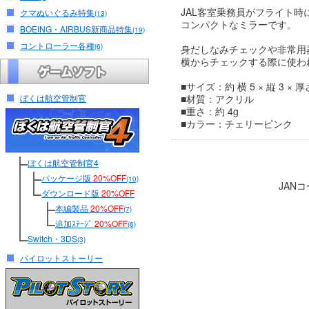
JAL客室乗務員がフライト時
クマぬいぐるみ特集
(13)
コンパクトなミラーです。
BOEING・AIRBUS新商品特集
(19)
コントローラー各種
(6)
身だしなみチェックや非常用
横からチェックする際に使わ
■サイズ：約 横 5 × 縦 3 × 厚さ
ぼくは航空管制官
■材質：アクリル
■重さ：約 4g
■カラー：チェリーピンク
ぼくは航空管制官4
パッケージ版
20%OFF
(10)
JAN
ダウンロード版
20%OFF
本編製品
20%OFF
(7)
追加ｽﾃｰｼﾞ
20%OFF
(6)
Switch・3DS
(3)
パイロットストーリー