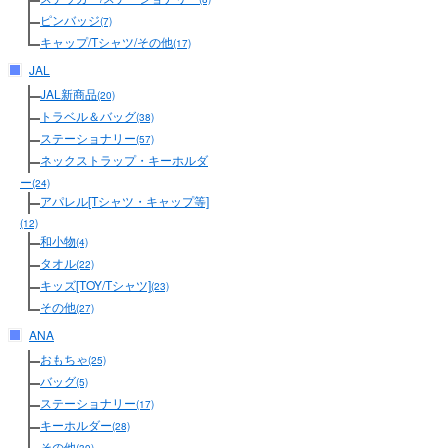
ピンバッジ
(7)
キャップ/Tシャツ/その他
(17)
JAL
JAL新商品
(20)
トラベル＆バッグ
(38)
ステーショナリー
(57)
ネックストラップ・キーホルダ
ー
(24)
アパレル[Tシャツ・キャップ等]
(12)
和小物
(4)
タオル
(22)
キッズ[TOY/Tシャツ]
(23)
その他
(27)
ANA
おもちゃ
(25)
バッグ
(5)
ステーショナリー
(17)
キーホルダー
(28)
その他