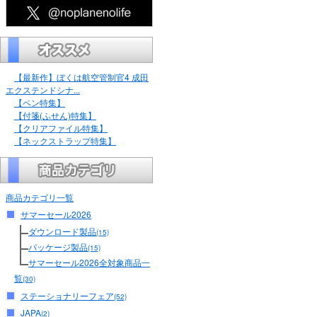
【最新作】ぼくは航空管制官4 成田
エクステンドシナ...
【ペン特集】
【付箋(ふせん)特集】
【クリアファイル特集】
【ネックストラップ特集】
商品カテゴリ一覧
サマーセール2026
ダウンロード製品
(15)
パッケージ製品
(15)
サマーセール2026全対象商品一
覧
(30)
ステーショナリーフェア
(52)
JAPA
(2)