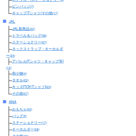
ピンバッジ
(7)
キャップ/Tシャツ/その他
(17)
JAL
JAL新商品
(20)
トラベル＆バッグ
(38)
ステーショナリー
(57)
ネックストラップ・キーホルダ
ー
(24)
アパレル[Tシャツ・キャップ等]
(12)
和小物
(4)
タオル
(22)
キッズ[TOY/Tシャツ]
(23)
その他
(27)
ANA
おもちゃ
(25)
バッグ
(5)
ステーショナリー
(17)
キーホルダー
(28)
その他