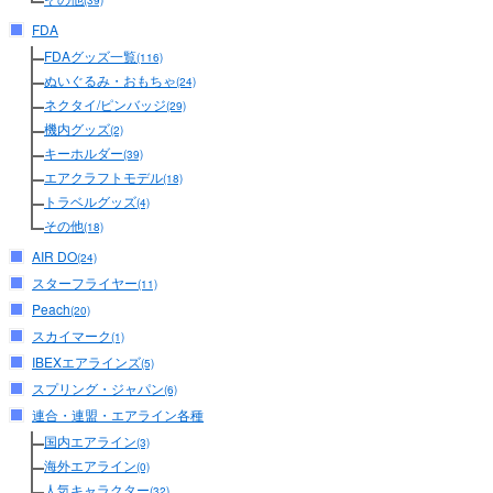
(39)
FDA
FDAグッズ一覧
(116)
ぬいぐるみ・おもちゃ
(24)
ネクタイ/ピンバッジ
(29)
機内グッズ
(2)
キーホルダー
(39)
エアクラフトモデル
(18)
トラベルグッズ
(4)
その他
(18)
AIR DO
(24)
スターフライヤー
(11)
Peach
(20)
スカイマーク
(1)
IBEXエアラインズ
(5)
スプリング・ジャパン
(6)
連合・連盟・エアライン各種
国内エアライン
(3)
海外エアライン
(0)
人気キャラクター
(32)