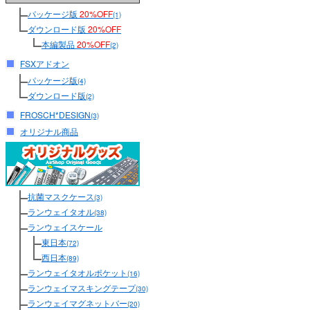
パッケージ版
20%OFF
(1)
ダウンロード版
20%OFF
本編製品
20%OFF
(2)
FSXアドオン
パッケージ版
(4)
ダウンロード版
(2)
FROSCH*DESIGN
(3)
オリジナル商品
抗菌マスクケース
(3)
ランウェイタオル
(38)
ランウェイスケール
東日本
(72)
西日本
(89)
ランウェイタオルポケット
(16)
ランウェイマスキングテープ
(30)
ランウェイマグネットバー
(20)