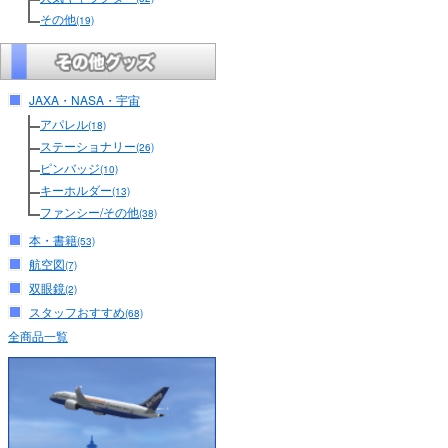
その他
(19)
JAXA・NASA・宇宙
アパレル
(18)
ステーショナリー
(26)
ピンバッジ
(10)
キーホルダー
(13)
ファンシー/その他
(38)
本・書籍
(53)
航空図
(7)
双眼鏡
(2)
スタッフおすすめ
(68)
全商品一覧