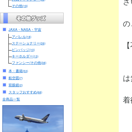
さ
その他
(19)
（
の
JAXA・NASA・宇宙
アパレル
(18)
【
ステーショナリー
(26)
ピンバッジ
(10)
キーホルダー
(13)
ファンシー/その他
(38)
・
本・書籍
(53)
は
航空図
(7)
双眼鏡
(2)
弊
スタッフおすすめ
(68)
着
全商品一覧