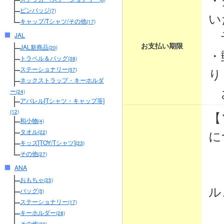
ピンバッジ
(7)
い
キャップ/Tシャツ/その他
(17)
予
JAL
お支払い期限
JAL新商品
(20)
・
トラベル＆バッグ
(38)
り
ステーショナリー
(57)
ネックストラップ・キーホルダ
お
ー
(24)
アパレル[Tシャツ・キャップ等]
【
(12)
和小物
(4)
に
タオル
(22)
キッズ[TOY/Tシャツ]
(23)
その他
(27)
ANA
・
おもちゃ
(25)
ル
バッグ
(5)
ステーショナリー
(17)
・
キーホルダー
(28)
その他