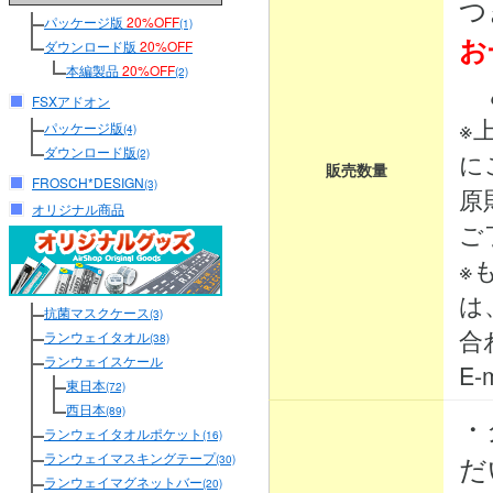
つ
パッケージ版
20%OFF
(1)
お
ダウンロード版
20%OFF
本編製品
20%OFF
(2)
と
FSXアドオン
※
パッケージ版
(4)
ダウンロード版
(2)
に
販売数量
FROSCH*DESIGN
(3)
原
オリジナル商品
ご
※
は
抗菌マスクケース
(3)
合
ランウェイタオル
(38)
ランウェイスケール
E-m
東日本
(72)
西日本
(89)
・
ランウェイタオルポケット
(16)
ランウェイマスキングテープ
だ
(30)
ランウェイマグネットバー
(20)