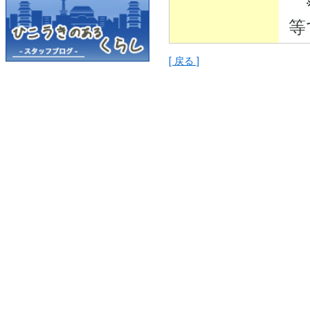
※
等
[ 戻る ]