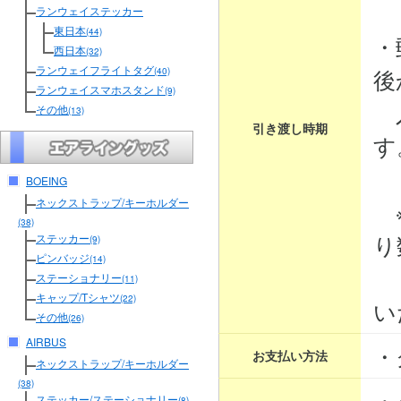
３
ランウェイステッカー
東日本
(44)
・
西日本
(32)
ランウェイフライトタグ
後
(40)
ランウェイスマホスタンド
(9)
入
その他
(13)
引き渡し時期
す
BOEING
ネックストラップ/キーホルダー
※
(38)
り
ステッカー
(9)
ピンバッジ
(14)
そ
ステーショナリー
(11)
キャップ/Tシャツ
(22)
い
その他
(26)
AIRBUS
・
お支払い方法
ネックストラップ/キーホルダー
(38)
・
ステッカー/ステーショナリー
(8)