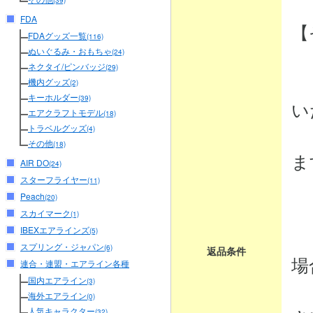
(39)
FDA
【
FDAグッズ一覧
(116)
ぬいぐるみ・おもちゃ
(24)
ネクタイ/ピンバッジ
(29)
・
機内グッズ
(2)
キーホルダー
(39)
い
エアクラフトモデル
(18)
トラベルグッズ
商
(4)
その他
(18)
ま
AIR DO
(24)
スターフライヤー
(11)
Peach
(20)
・
スカイマーク
(1)
IBEXエアラインズ
商
(5)
スプリング・ジャパン
(6)
返品条件
場
連合・連盟・エアライン各種
国内エアライン
(3)
弊
海外エアライン
(0)
人気キャラクター
(32)