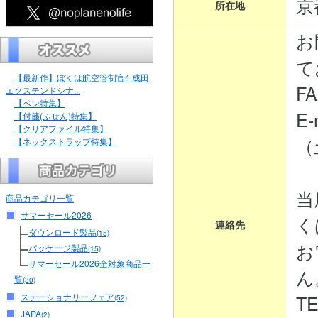
京
所在地
お
て
【最新作】ぼくは航空管制官4 成田
FA
エクステンドシナ...
【ペン特集】
E-
【付箋(ふせん)特集】
【クリアファイル特集】
（
【ネックストラップ特集】
当
商品カテゴリ一覧
サマーセール2026
く
連絡先
ダウンロード製品
(15)
お
パッケージ製品
(15)
サマーセール2026全対象商品一
ん
覧
(30)
ステーショナリーフェア
TE
(52)
JAPA
(2)