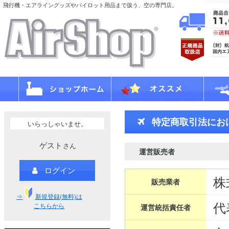
飛行機・エアライングッズやパイロット用品まで扱う、空の専門店。
特定商取引法にお
いらっしゃいませ。
ゲスト
さん
運営販売者
ログイン
株
販売業者
⇒
新規登録(無料)は
代
こちらから
運営統括責任者