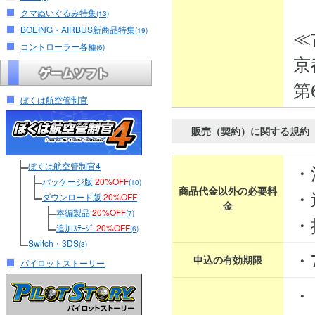
クマぬいぐるみ特集
(13)
BOEING・AIRBUS新商品特集
≪
(19)
コントローラー各種
(6)
京
第
ぼくは航空管制官
販売（契約）に関する規約
ぼくは航空管制官4
・
パッケージ版
20%OFF
(10)
商品代金以外の必要料
・
ダウンロード版
20%OFF
金
本編製品
20%OFF
(7)
・
追加ｽﾃｰｼﾞ
20%OFF
(6)
Switch・3DS
(3)
・
申込の有効期限
パイロットストーリー
・