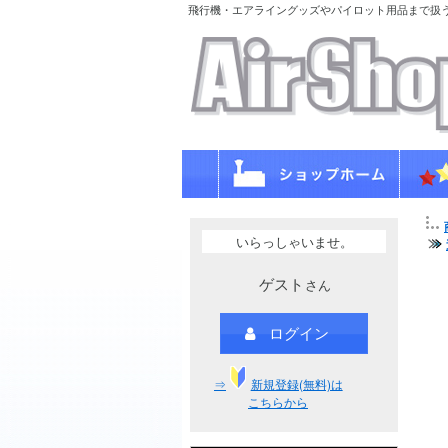
飛行機・エアライングッズやパイロット用品まで扱
いらっしゃいませ。
ゲスト
さん
ログイン
⇒
新規登録(無料)は
こちらから