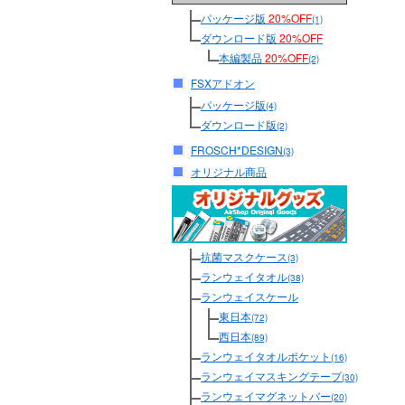
パッケージ版
20%OFF
(1)
ダウンロード版
20%OFF
本編製品
20%OFF
(2)
FSXアドオン
パッケージ版
(4)
ダウンロード版
(2)
FROSCH*DESIGN
(3)
オリジナル商品
抗菌マスクケース
(3)
ランウェイタオル
(38)
ランウェイスケール
東日本
(72)
西日本
(89)
ランウェイタオルポケット
(16)
ランウェイマスキングテープ
(30)
ランウェイマグネットバー
(20)