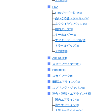
(39)
FDA
FDAグッズ一覧
(116)
ぬいぐるみ・おもちゃ
(24)
ネクタイ/ピンバッジ
(29)
機内グッズ
(2)
キーホルダー
(39)
エアクラフトモデル
(18)
トラベルグッズ
(4)
その他
(18)
AIR DO
(24)
スターフライヤー
(11)
Peach
(20)
スカイマーク
(1)
IBEXエアラインズ
(5)
スプリング・ジャパン
(6)
連合・連盟・エアライン各種
国内エアライン
(3)
海外エアライン
(0)
人気キャラクター
(32)