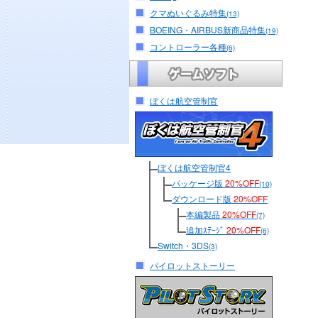
クマぬいぐるみ特集
(13)
BOEING・AIRBUS新商品特集
(19)
コントローラー各種
(6)
ぼくは航空管制官
ぼくは航空管制官4
パッケージ版
20%OFF
(10)
ダウンロード版
20%OFF
本編製品
20%OFF
(7)
追加ｽﾃｰｼﾞ
20%OFF
(6)
Switch・3DS
(3)
パイロットストーリー