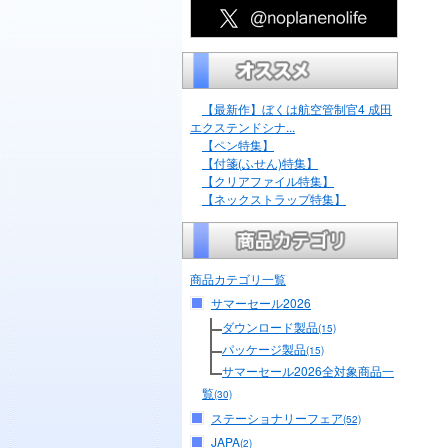
【最新作】ぼくは航空管制官4 成田
エクステンドシナ...
【ペン特集】
【付箋(ふせん)特集】
【クリアファイル特集】
【ネックストラップ特集】
商品カテゴリ一覧
サマーセール2026
ダウンロード製品
(15)
パッケージ製品
(15)
サマーセール2026全対象商品一
覧
(30)
ステーショナリーフェア
(52)
JAPA
(2)