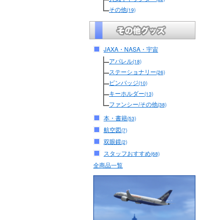
その他
(19)
JAXA・NASA・宇宙
アパレル
(18)
ステーショナリー
(26)
ピンバッジ
(10)
キーホルダー
(13)
ファンシー/その他
(38)
本・書籍
(53)
航空図
(7)
双眼鏡
(2)
スタッフおすすめ
(68)
全商品一覧