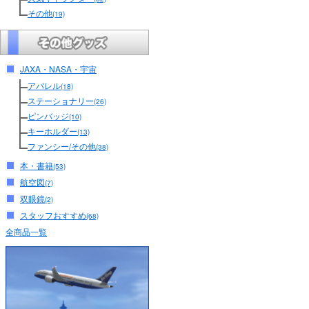
その他
(19)
JAXA・NASA・宇宙
アパレル
(18)
ステーショナリー
(26)
ピンバッジ
(10)
キーホルダー
(13)
ファンシー/その他
(38)
本・書籍
(53)
航空図
(7)
双眼鏡
(2)
スタッフおすすめ
(68)
全商品一覧