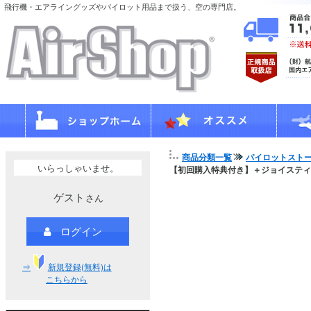
飛行機・エアライングッズやパイロット用品まで扱う、空の専門店。
商品分類一覧
パイロットスト
いらっしゃいませ。
【初回購入特典付き】＋ジョイスティック(TCA 
ゲスト
さん
ログイン
⇒
新規登録(無料)は
こちらから