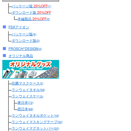
パッケージ版
20%OFF
(1)
ダウンロード版
20%OFF
本編製品
20%OFF
(2)
FSXアドオン
パッケージ版
(4)
ダウンロード版
(2)
FROSCH*DESIGN
(3)
オリジナル商品
抗菌マスクケース
(3)
ランウェイタオル
(38)
ランウェイスケール
東日本
(72)
西日本
(89)
ランウェイタオルポケット
(16)
ランウェイマスキングテープ
(30)
ランウェイマグネットバー
(20)