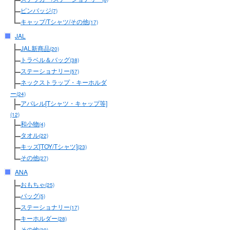
ピンバッジ
(7)
キャップ/Tシャツ/その他
(17)
JAL
JAL新商品
(20)
トラベル＆バッグ
(38)
ステーショナリー
(57)
ネックストラップ・キーホルダ
ー
(24)
アパレル[Tシャツ・キャップ等]
(12)
和小物
(4)
タオル
(22)
キッズ[TOY/Tシャツ]
(23)
その他
(27)
ANA
おもちゃ
(25)
バッグ
(5)
ステーショナリー
(17)
キーホルダー
(28)
その他