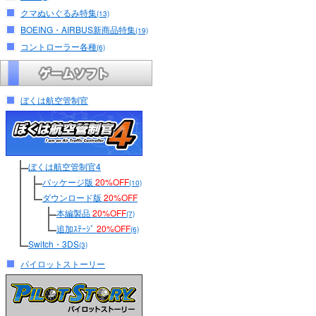
クマぬいぐるみ特集
(13)
BOEING・AIRBUS新商品特集
(19)
コントローラー各種
(6)
ぼくは航空管制官
ぼくは航空管制官4
パッケージ版
20%OFF
(10)
ダウンロード版
20%OFF
本編製品
20%OFF
(7)
追加ｽﾃｰｼﾞ
20%OFF
(6)
Switch・3DS
(3)
パイロットストーリー