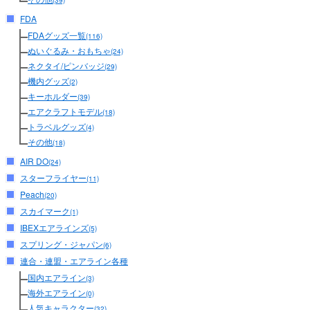
(39)
FDA
FDAグッズ一覧
(116)
ぬいぐるみ・おもちゃ
(24)
ネクタイ/ピンバッジ
(29)
機内グッズ
(2)
キーホルダー
(39)
エアクラフトモデル
(18)
トラベルグッズ
(4)
その他
(18)
AIR DO
(24)
スターフライヤー
(11)
Peach
(20)
スカイマーク
(1)
IBEXエアラインズ
(5)
スプリング・ジャパン
(6)
連合・連盟・エアライン各種
国内エアライン
(3)
海外エアライン
(0)
人気キャラクター
(32)