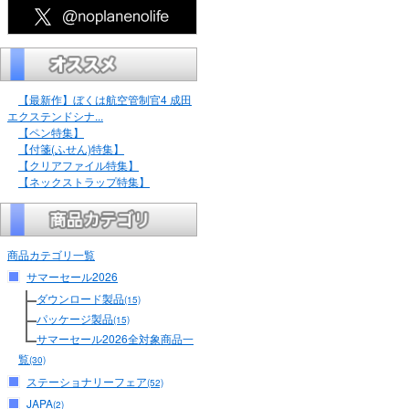
【最新作】ぼくは航空管制官4 成田
エクステンドシナ...
【ペン特集】
【付箋(ふせん)特集】
【クリアファイル特集】
【ネックストラップ特集】
商品カテゴリ一覧
サマーセール2026
ダウンロード製品
(15)
パッケージ製品
(15)
サマーセール2026全対象商品一
覧
(30)
ステーショナリーフェア
(52)
JAPA
(2)