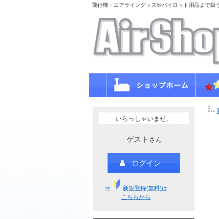
飛行機・エアライングッズやパイロット用品まで扱
いらっしゃいませ。
ゲスト
さん
ログイン
⇒
新規登録(無料)は
こちらから