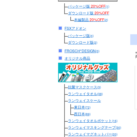
パッケージ版
20%OFF
(1)
ダウンロード版
20%OFF
本編製品
20%OFF
(2)
FSXアドオン
パッケージ版
(4)
ダウンロード版
(2)
FROSCH*DESIGN
(3)
オリジナル商品
抗菌マスクケース
(3)
ランウェイタオル
(38)
ランウェイスケール
東日本
(72)
西日本
(89)
ランウェイタオルポケット
(16)
ランウェイマスキングテープ
(30)
ランウェイマグネットバー
(20)