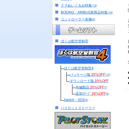
クマぬいぐるみ特集
(13)
BOEING・AIRBUS新商品特集
(19)
コントローラー各種
(6)
ぼくは航空管制官
ぼくは航空管制官4
パッケージ版
20%OFF
(10)
ダウンロード版
20%OFF
本編製品
20%OFF
(7)
追加ｽﾃｰｼﾞ
20%OFF
(6)
Switch・3DS
(3)
パイロットストーリー