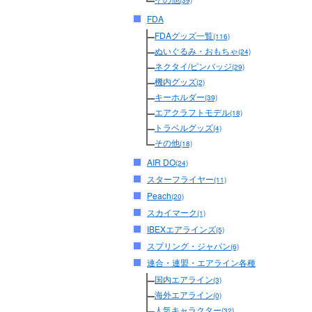
(39)
FDA
FDAグッズ一覧
(116)
ぬいぐるみ・おもちゃ
(24)
ネクタイ/ピンバッジ
(29)
機内グッズ
(2)
キーホルダー
(39)
エアクラフトモデル
(18)
トラベルグッズ
(4)
その他
(18)
AIR DO
(24)
スターフライヤー
(11)
Peach
(20)
スカイマーク
(1)
IBEXエアラインズ
(5)
スプリング・ジャパン
(6)
連合・連盟・エアライン各種
国内エアライン
(3)
海外エアライン
(0)
人気キャラクター
(32)