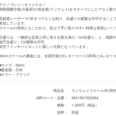
テクノブレインオリジナル！
関西国際空港(大阪府)の滑走路(ランウェイ)をモチーフにしたアルミ製
高精度レーザーで1本ずつアルミを削り、目盛りや図案を印字すること
実現しています。
スケールの形状にもこだわり、机上で手に取りやすい特殊な形状(シーソ
目盛りは、一般的な定規と同じ長さを図る為の『cm目盛り』と、地図や航
縮尺目盛り』の2種類を印字。
航空ファンやパイロットに嬉しい仕様となっています。
30cmスケールの裏面には、全国空港の3レターコード(IATA)と4レターコ
■サイズ：30cm
■製造国：日本
■カラー：ブラック
商品名：
ランウェイスケール30 関空(
JANコード・品番：
4521551023264
価格：
1,320円（税込）
送料：
別途