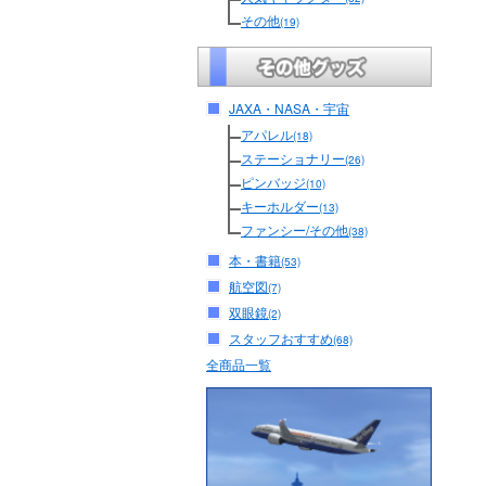
その他
(19)
JAXA・NASA・宇宙
アパレル
(18)
ステーショナリー
(26)
ピンバッジ
(10)
キーホルダー
(13)
ファンシー/その他
(38)
本・書籍
(53)
航空図
(7)
双眼鏡
(2)
スタッフおすすめ
(68)
全商品一覧