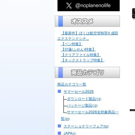
【最新作】ぼくは航空管制官4 成田
エクステンドシナ...
【ペン特集】
【付箋(ふせん)特集】
【クリアファイル特集】
【ネックストラップ特集】
商品カテゴリ一覧
サマーセール2026
ダウンロード製品
(15)
パッケージ製品
(15)
サマーセール2026全対象商品一
覧
(30)
ステーショナリーフェア
(52)
JAPA
(2)