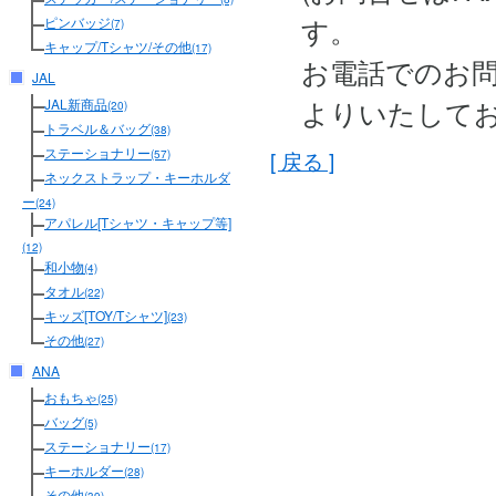
す。
ピンバッジ
(7)
キャップ/Tシャツ/その他
(17)
お電話でのお
JAL
よりいたして
JAL新商品
(20)
トラベル＆バッグ
(38)
ステーショナリー
[ 戻る ]
(57)
ネックストラップ・キーホルダ
ー
(24)
アパレル[Tシャツ・キャップ等]
(12)
和小物
(4)
タオル
(22)
キッズ[TOY/Tシャツ]
(23)
その他
(27)
ANA
おもちゃ
(25)
バッグ
(5)
ステーショナリー
(17)
キーホルダー
(28)
その他