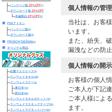
パッケージ版
20%OFF
個人情報の管
(1)
ダウンロード版
20%OFF
本編製品
20%OFF
(2)
当社は、お客
FSXアドオン
います。
パッケージ版
(4)
ダウンロード版
(2)
また、紛失、
FROSCH*DESIGN
(3)
漏洩などの防
オリジナル商品
個人情報の開
抗菌マスクケース
(3)
ランウェイタオル
お客様の個人
(38)
ランウェイスケール
ご本人が下記
東日本
(72)
西日本
(89)
ご本人様によ
ランウェイタオルポケット
(16)
ランウェイマスキングテープ
(30)
ます。
ランウェイマグネットバー
(20)