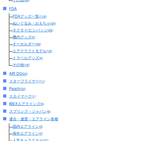
(39)
FDA
FDAグッズ一覧
(116)
ぬいぐるみ・おもちゃ
(24)
ネクタイ/ピンバッジ
(29)
機内グッズ
(2)
キーホルダー
(39)
エアクラフトモデル
(18)
トラベルグッズ
(4)
その他
(18)
AIR DO
(24)
スターフライヤー
(11)
Peach
(20)
スカイマーク
(1)
IBEXエアラインズ
(5)
スプリング・ジャパン
(6)
連合・連盟・エアライン各種
国内エアライン
(3)
海外エアライン
(0)
人気キャラクター
(32)