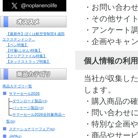
・お問い合わ
・その他サイ
・アンケート
【最新作】ぼくは航空管制官4 成田
・企画やキャ
エクステンドシナ...
【ペン特集】
【付箋(ふせん)特集】
【クリアファイル特集】
個人情報の利用
【ネックストラップ特集】
当社が収集し
商品カテゴリ一覧
します。
サマーセール2026
・購入商品の
ダウンロード製品
(15)
パッケージ製品
(15)
・問い合わせ
サマーセール2026全対象商品一
・特別な企画
覧
(30)
ステーショナリーフェア
(52)
・商品やサー
JAPA
(2)