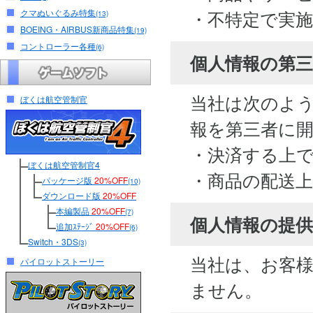
・不特定で実
クマぬいぐるみ特集
(13)
BOEING・AIRBUS新商品特集
(19)
コントローラー各種
(6)
個人情報の第
当社は次のよ
ぼくは航空管制官
報を第三者に
・決済する上
ぼくは航空管制官4
・商品の配送
パッケージ版
20%OFF
(10)
ダウンロード版
20%OFF
本編製品
20%OFF
(7)
個人情報の提供
追加ｽﾃｰｼﾞ
20%OFF
(6)
Switch・3DS
(3)
当社は、お客
パイロットストーリー
ません。