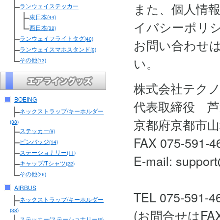
また、個人情
ランウェイステッカー
東日本
(44)
イバシーポリ
西日本
(32)
ランウェイフライトタグ
(40)
お問い合わせ
ランウェイスマホスタンド
(9)
い。
その他
(13)
株式会社テク
BOEING
代表取締役 芦
ネックストラップ/キーホルダー
京都府京都市山
(38)
ステッカー
(9)
FAX 075-591-4
ピンバッジ
(14)
ステーショナリー
(11)
E-mail: support
キャップ/Tシャツ
(22)
その他
(26)
AIRBUS
TEL 075-591-4
ネックストラップ/キーホルダー
(お問合せはF
(38)
ステッカー/ステーショナリー
(8)