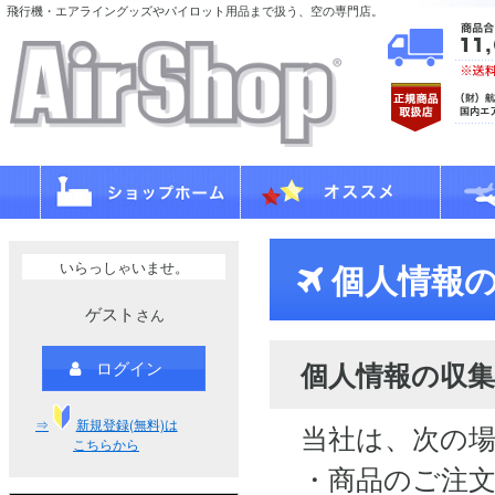
飛行機・エアライングッズやパイロット用品まで扱う、空の専門店。
いらっしゃいませ。
個人情報の
ゲスト
さん
個人情報の収集
ログイン
⇒
新規登録(無料)は
当社は、次の
こちらから
・商品のご注