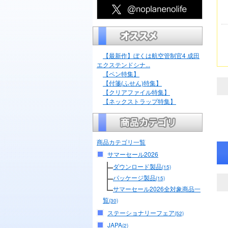
【最新作】ぼくは航空管制官4 成田
エクステンドシナ...
【ペン特集】
【付箋(ふせん)特集】
【クリアファイル特集】
【ネックストラップ特集】
商品カテゴリ一覧
サマーセール2026
ダウンロード製品
(15)
パッケージ製品
(15)
サマーセール2026全対象商品一
覧
(30)
ステーショナリーフェア
(52)
JAPA
(2)