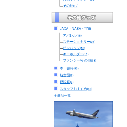
その他
(19)
JAXA・NASA・宇宙
アパレル
(18)
ステーショナリー
(26)
ピンバッジ
(10)
キーホルダー
(13)
ファンシー/その他
(38)
本・書籍
(53)
航空図
(7)
双眼鏡
(2)
スタッフおすすめ
(68)
全商品一覧