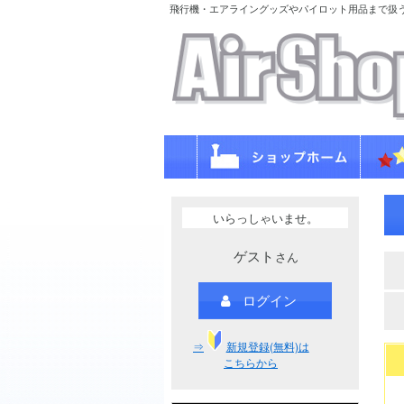
飛行機・エアライングッズやパイロット用品まで扱
いらっしゃいませ。
ゲスト
さん
ログイン
⇒
新規登録(無料)は
こちらから