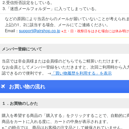
2.受信拒否設定をしている。
3.「迷惑メールフォルダー」に入ってしまっている。
などの原因により当店からのメールが届いていないことが考えられ
上記の1、2に該当する場合、メールにてご連絡ください。
Email：
support@airshop.co.jp
※土・日・祝祭日をはさむ場合には休み明
メンバー登録について
当店では非会員様または会員様のどちらでもご精算いただけます。
なお会員としてメンバー登録をいただきますと、次回ご利用時から入
認できるので便利です。 →
「買い物履歴を利用する」を表示
お買い物の流れ
１．お買物のしかた
購入を希望する商品の「購入する」をクリックすることで、自動的に
商品をカートに入れる度に、カートの中身が表示されます。
※この時点では、商品はお客様の注文品として確保されていません。