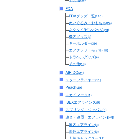
(39)
FDA
FDAグッズ一覧
(116)
ぬいぐるみ・おもちゃ
(24)
ネクタイ/ピンバッジ
(29)
機内グッズ
(2)
キーホルダー
(39)
エアクラフトモデル
(18)
トラベルグッズ
(4)
その他
(18)
AIR DO
(24)
スターフライヤー
(11)
Peach
(20)
スカイマーク
(1)
IBEXエアラインズ
(5)
スプリング・ジャパン
(6)
連合・連盟・エアライン各種
国内エアライン
(3)
海外エアライン
(0)
人気キャラクター
(32)