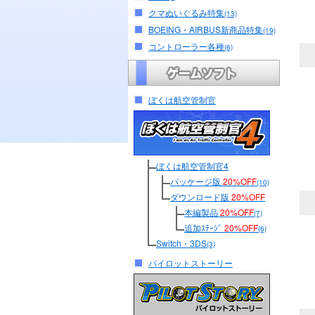
クマぬいぐるみ特集
(13)
BOEING・AIRBUS新商品特集
(19)
コントローラー各種
(6)
ぼくは航空管制官
ぼくは航空管制官4
パッケージ版
20%OFF
(10)
ダウンロード版
20%OFF
本編製品
20%OFF
(7)
追加ｽﾃｰｼﾞ
20%OFF
(6)
Switch・3DS
(3)
パイロットストーリー