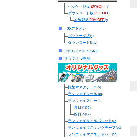
パッケージ版
20%OFF
(1)
ダウンロード版
20%OFF
本編製品
20%OFF
(2)
FSXアドオン
パッケージ版
(4)
ダウンロード版
(2)
FROSCH*DESIGN
(3)
オリジナル商品
抗菌マスクケース
(3)
ランウェイタオル
(38)
ランウェイスケール
東日本
(72)
西日本
(89)
ランウェイタオルポケット
(16)
ランウェイマスキングテープ
(30)
ランウェイマグネットバー
(20)