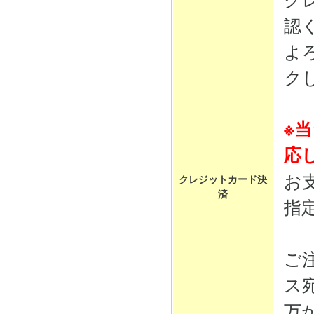
認
よ
ク
※
応
お
クレジットカード決
済
指
ご
ス
万