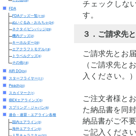
チェックしな
(39)
FDA
す。
FDAグッズ一覧
(116)
ぬいぐるみ・おもちゃ
(24)
ネクタイ/ピンバッジ
(29)
３．ご請求先
機内グッズ
(2)
キーホルダー
(39)
エアクラフトモデル
(18)
ご請求先とお
トラベルグッズ
(4)
（ご請求先と
その他
(18)
AIR DO
(24)
入ください。
スターフライヤー
(11)
Peach
(20)
スカイマーク
(1)
ご注文者様と
IBEXエアラインズ
(5)
た納品書を同
スプリング・ジャパン
(6)
連合・連盟・エアライン各種
納品書がご不
国内エアライン
(3)
海外エアライン
ご記入くださ
(0)
人気キャラクター
(32)