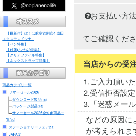
お支払い方
【最新作】ぼくは航空管制官4 成田
てご確認くだ
エクステンドシナ...
【ペン特集】
【付箋(ふせん)特集】
【クリアファイル特集】
【ネックストラップ特集】
当店からの受
1.ご入力頂い
商品カテゴリ一覧
2.受信拒否設
サマーセール2026
ダウンロード製品
(15)
3.「迷惑メー
パッケージ製品
(15)
サマーセール2026全対象商品一
などの原因に
覧
(30)
ステーショナリーフェア
が考えられま
(52)
JAPA
(2)