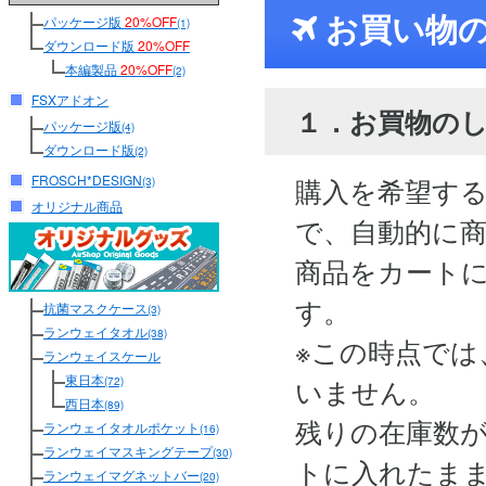
お買い物
パッケージ版
20%OFF
(1)
ダウンロード版
20%OFF
本編製品
20%OFF
(2)
FSXアドオン
１．お買物の
パッケージ版
(4)
ダウンロード版
(2)
FROSCH*DESIGN
購入を希望す
(3)
オリジナル商品
で、自動的に
商品をカート
す。
抗菌マスクケース
(3)
ランウェイタオル
(38)
※この時点では
ランウェイスケール
東日本
いません。
(72)
西日本
(89)
残りの在庫数
ランウェイタオルポケット
(16)
ランウェイマスキングテープ
(30)
トに入れたま
ランウェイマグネットバー
(20)