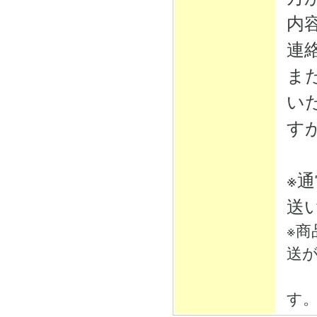
内
連
ま
い
す
※
送
※
送
そ
す