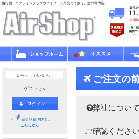
飛行機・エアライングッズやパイロット用品まで扱う、空の専門店。
いらっしゃいませ。
ご注文の
ゲスト
さん
ログイン
弊社につい
⇒
新規登録(無料)は
こちらから
ご確認くださ