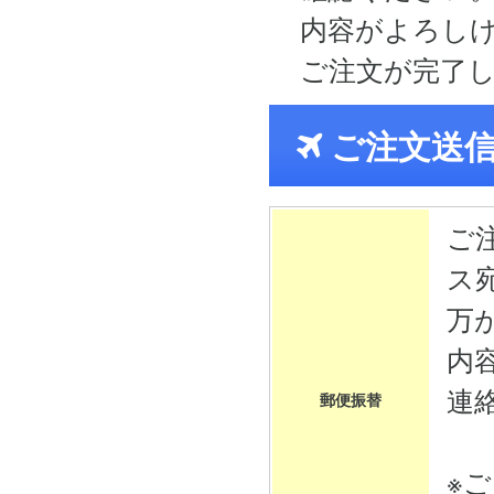
内容がよろし
ご注文が完了
ご注文送
ご
ス
万
内
連
郵便振替
※