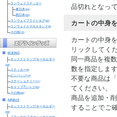
ランウェイステッカー
品切れとなっ
東日本
(44)
西日本
(32)
カートの中身
ランウェイフライトタグ
(40)
ランウェイスマホスタンド
(9)
その他
(13)
カートの中身
リックしてく
BOEING
同一商品を複
ネックストラップ/キーホルダー
(38)
数を指定しま
ステッカー
(9)
ピンバッジ
不要な商品は
(14)
ステーショナリー
(11)
てください。
キャップ/Tシャツ
(22)
その他
(26)
商品を追加・
AIRBUS
することでご
ネックストラップ/キーホルダー
(38)
ステッカー/ステーショナリー
(8)