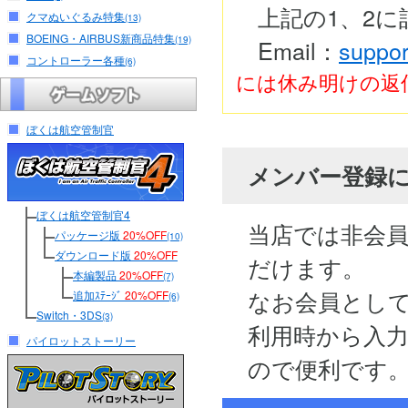
上記の1、2
クマぬいぐるみ特集
(13)
BOEING・AIRBUS新商品特集
(19)
Email：
suppor
コントローラー各種
(6)
には休み明けの返
ぼくは航空管制官
メンバー登録
ぼくは航空管制官4
当店では非会
パッケージ版
20%OFF
(10)
ダウンロード版
20%OFF
だけます。
本編製品
20%OFF
(7)
なお会員とし
追加ｽﾃｰｼﾞ
20%OFF
(6)
Switch・3DS
(3)
利用時から入
パイロットストーリー
ので便利です。