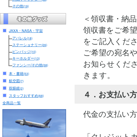
その他
(19)
＜領収書・納
領収書をご希
JAXA・NASA・宇宙
アパレル
をご記入くだ
(18)
ステーショナリー
(26)
ご希望の宛名
ピンバッジ
(10)
キーホルダー
(13)
お知らせくださ
ファンシー/その他
(38)
きます。
本・書籍
(53)
航空図
(7)
双眼鏡
(2)
４．お支払い
スタッフおすすめ
(68)
全商品一覧
代金の支払い
「クレジット