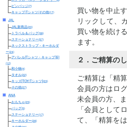
ピンバッジ
(7)
買い物を中止
キャップ/Tシャツ/その他
(17)
リックして、
JAL
JAL新商品
(20)
買い物を続け
トラベル＆バッグ
(38)
ます。
ステーショナリー
(57)
ネックストラップ・キーホルダ
ー
(24)
２．ご精算の
アパレル[Tシャツ・キャップ等]
(12)
和小物
(4)
タオル
ご精算は「精
(22)
キッズ[TOY/Tシャツ]
(23)
会員の方はロ
その他
(27)
ANA
未会員の方、
おもちゃ
(25)
「会員として
バッグ
(5)
ステーショナリー
(17)
て、「精算を
キーホルダー
(28)
その他