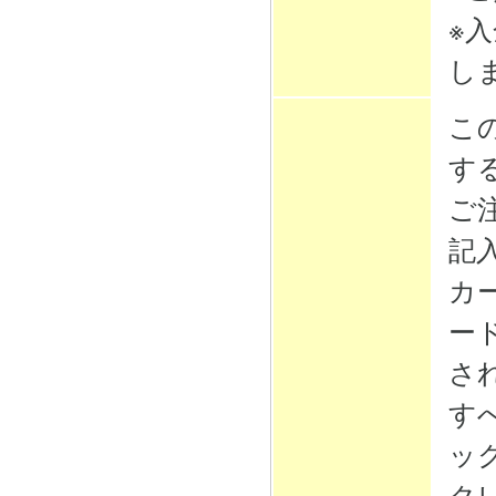
※
し
こ
す
ご
記
カ
ー
さ
す
ッ
ク