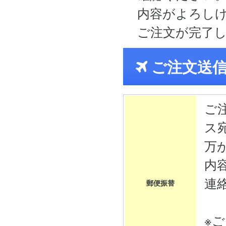
内容がよろし
ご注文が完了
ご注文送
ご
ス
万
内
連
郵便振替
※