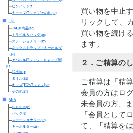
ピンバッジ
(7)
買い物を中止
キャップ/Tシャツ/その他
(17)
リックして、
JAL
JAL新商品
(20)
買い物を続け
トラベル＆バッグ
(38)
ます。
ステーショナリー
(57)
ネックストラップ・キーホルダ
ー
(24)
２．ご精算の
アパレル[Tシャツ・キャップ等]
(12)
和小物
(4)
タオル
ご精算は「精
(22)
キッズ[TOY/Tシャツ]
(23)
会員の方はロ
その他
(27)
ANA
未会員の方、
おもちゃ
(25)
「会員として
バッグ
(5)
ステーショナリー
(17)
て、「精算を
キーホルダー
(28)
その他