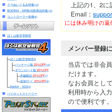
上記の1、2
クマぬいぐるみ特集
(13)
BOEING・AIRBUS新商品特集
(19)
Email：
suppor
コントローラー各種
(6)
には休み明けの返
ぼくは航空管制官
メンバー登録
ぼくは航空管制官4
当店では非会
パッケージ版
20%OFF
(10)
ダウンロード版
20%OFF
だけます。
本編製品
20%OFF
(7)
なお会員とし
追加ｽﾃｰｼﾞ
20%OFF
(6)
Switch・3DS
(3)
利用時から入
パイロットストーリー
ので便利です。