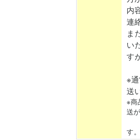
内
連
ま
い
す
※
送
※
送
そ
す