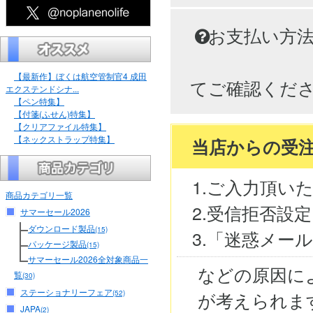
お支払い方
【最新作】ぼくは航空管制官4 成田
てご確認くだ
エクステンドシナ...
【ペン特集】
【付箋(ふせん)特集】
【クリアファイル特集】
【ネックストラップ特集】
当店からの受
1.ご入力頂い
商品カテゴリ一覧
2.受信拒否設
サマーセール2026
ダウンロード製品
(15)
3.「迷惑メー
パッケージ製品
(15)
サマーセール2026全対象商品一
などの原因に
覧
(30)
ステーショナリーフェア
が考えられま
(52)
JAPA
(2)