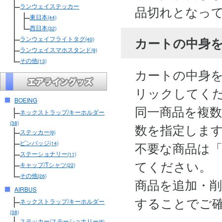
ランウェイステッカー
品切れとなっ
東日本
(44)
西日本
(32)
カートの中身
ランウェイフライトタグ
(40)
ランウェイスマホスタンド
(9)
その他
(13)
カートの中身
リックしてく
BOEING
同一商品を複
ネックストラップ/キーホルダー
(38)
数を指定しま
ステッカー
(9)
ピンバッジ
不要な商品は
(14)
ステーショナリー
(11)
てください。
キャップ/Tシャツ
(22)
その他
(26)
商品を追加・
AIRBUS
することでご
ネックストラップ/キーホルダー
(38)
ステッカー/ステーショナリー
(8)