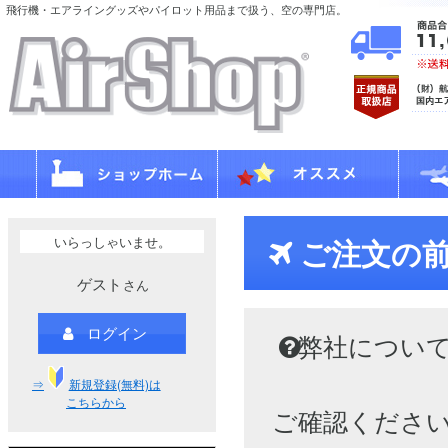
飛行機・エアライングッズやパイロット用品まで扱う、空の専門店。
いらっしゃいませ。
ご注文の
ゲスト
さん
ログイン
弊社につい
⇒
新規登録(無料)は
こちらから
ご確認くださ