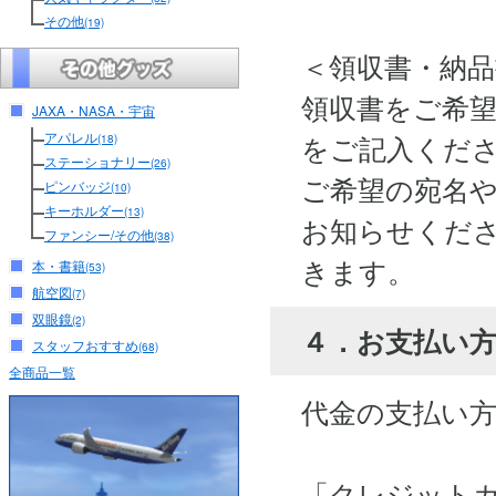
その他
(19)
＜領収書・納
領収書をご希
JAXA・NASA・宇宙
アパレル
をご記入くだ
(18)
ステーショナリー
(26)
ご希望の宛名
ピンバッジ
(10)
キーホルダー
(13)
お知らせくださ
ファンシー/その他
(38)
きます。
本・書籍
(53)
航空図
(7)
双眼鏡
(2)
４．お支払い
スタッフおすすめ
(68)
全商品一覧
代金の支払い
「クレジット