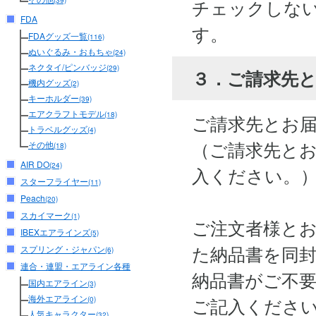
チェックしな
(39)
FDA
す。
FDAグッズ一覧
(116)
ぬいぐるみ・おもちゃ
(24)
ネクタイ/ピンバッジ
(29)
３．ご請求先
機内グッズ
(2)
キーホルダー
(39)
エアクラフトモデル
(18)
ご請求先とお
トラベルグッズ
(4)
（ご請求先と
その他
(18)
AIR DO
(24)
入ください。
スターフライヤー
(11)
Peach
(20)
スカイマーク
(1)
ご注文者様と
IBEXエアラインズ
(5)
た納品書を同
スプリング・ジャパン
(6)
連合・連盟・エアライン各種
納品書がご不
国内エアライン
(3)
海外エアライン
ご記入くださ
(0)
人気キャラクター
(32)