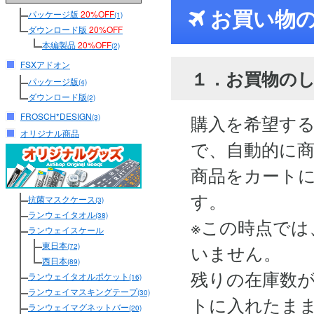
お買い物
パッケージ版
20%OFF
(1)
ダウンロード版
20%OFF
本編製品
20%OFF
(2)
FSXアドオン
１．お買物の
パッケージ版
(4)
ダウンロード版
(2)
FROSCH*DESIGN
購入を希望す
(3)
オリジナル商品
で、自動的に
商品をカート
す。
抗菌マスクケース
(3)
ランウェイタオル
(38)
※この時点では
ランウェイスケール
東日本
いません。
(72)
西日本
(89)
残りの在庫数
ランウェイタオルポケット
(16)
ランウェイマスキングテープ
(30)
トに入れたま
ランウェイマグネットバー
(20)