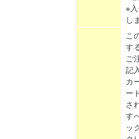
※
し
こ
す
ご
記
カ
ー
さ
す
ッ
ク