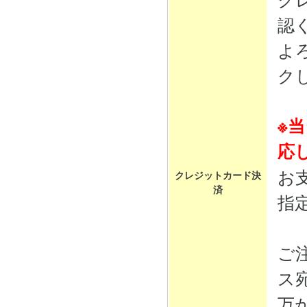
認
よ
ク
※
応
お
クレジットカード決
済
指
ご
ス
万