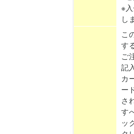
※
し
こ
す
ご
記
カ
ー
さ
す
ッ
ク