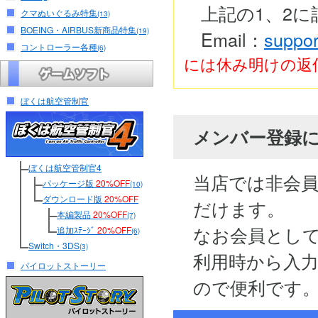
上記の1、2
クマぬいぐるみ特集
(13)
BOEING・AIRBUS新商品特集
(19)
Email：
suppor
コントローラー各種
(6)
には休み明けの返
ぼくは航空管制官
メンバー登録
ぼくは航空管制官4
当店では非会
パッケージ版
20%OFF
(10)
ダウンロード版
20%OFF
だけます。
本編製品
20%OFF
(7)
なお会員とし
追加ｽﾃｰｼﾞ
20%OFF
(6)
Switch・3DS
(3)
利用時から入
パイロットストーリー
ので便利です。