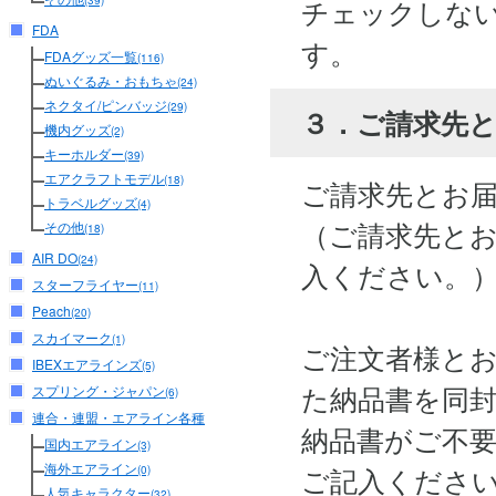
チェックしな
(39)
FDA
す。
FDAグッズ一覧
(116)
ぬいぐるみ・おもちゃ
(24)
ネクタイ/ピンバッジ
(29)
３．ご請求先
機内グッズ
(2)
キーホルダー
(39)
エアクラフトモデル
(18)
ご請求先とお
トラベルグッズ
(4)
（ご請求先と
その他
(18)
AIR DO
(24)
入ください。
スターフライヤー
(11)
Peach
(20)
スカイマーク
(1)
ご注文者様と
IBEXエアラインズ
(5)
た納品書を同
スプリング・ジャパン
(6)
連合・連盟・エアライン各種
納品書がご不
国内エアライン
(3)
海外エアライン
ご記入くださ
(0)
人気キャラクター
(32)