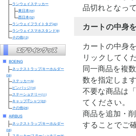
ランウェイステッカー
品切れとなっ
東日本
(44)
西日本
(32)
カートの中身
ランウェイフライトタグ
(40)
ランウェイスマホスタンド
(9)
その他
(13)
カートの中身
リックしてく
BOEING
同一商品を複
ネックストラップ/キーホルダー
(38)
数を指定しま
ステッカー
(9)
ピンバッジ
不要な商品は
(14)
ステーショナリー
(11)
てください。
キャップ/Tシャツ
(22)
その他
(26)
商品を追加・
AIRBUS
することでご
ネックストラップ/キーホルダー
(38)
ステッカー/ステーショナリー
(8)