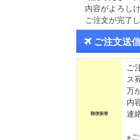
内容がよろし
ご注文が完了
ご注文送
ご
ス
万
内
連
郵便振替
※