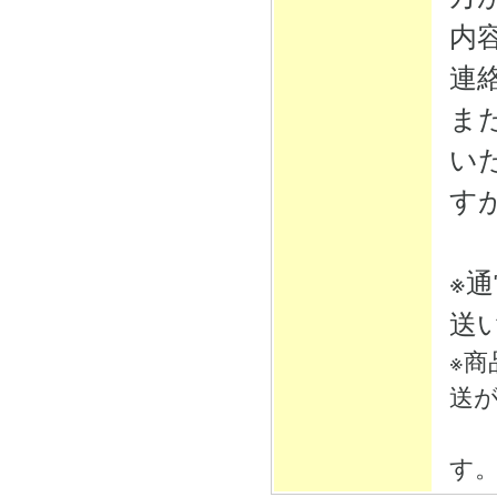
内
連
ま
い
す
※
送
※
送
そ
す