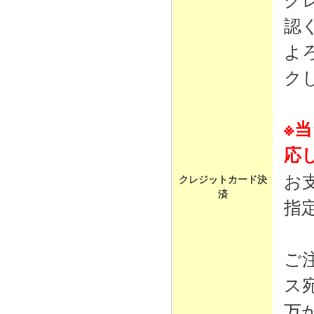
認
よ
ク
※
応
お
クレジットカード決
済
指
ご
ス
万