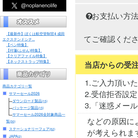
お支払い方
【最新作】ぼくは航空管制官4 成田
てご確認くだ
エクステンドシナ...
【ペン特集】
【付箋(ふせん)特集】
【クリアファイル特集】
【ネックストラップ特集】
当店からの受
1.ご入力頂い
商品カテゴリ一覧
2.受信拒否設
サマーセール2026
ダウンロード製品
(15)
3.「迷惑メー
パッケージ製品
(15)
サマーセール2026全対象商品一
などの原因に
覧
(30)
ステーショナリーフェア
が考えられま
(52)
JAPA
(2)