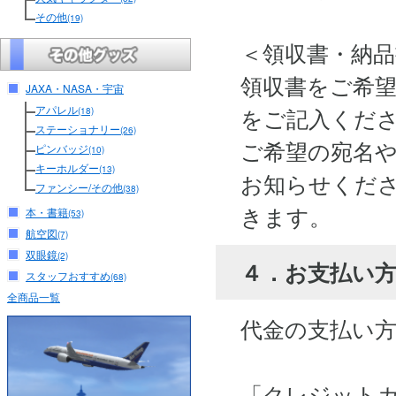
その他
(19)
＜領収書・納
領収書をご希
JAXA・NASA・宇宙
アパレル
をご記入くだ
(18)
ステーショナリー
(26)
ご希望の宛名
ピンバッジ
(10)
キーホルダー
(13)
お知らせくださ
ファンシー/その他
(38)
きます。
本・書籍
(53)
航空図
(7)
双眼鏡
(2)
４．お支払い
スタッフおすすめ
(68)
全商品一覧
代金の支払い
「クレジット