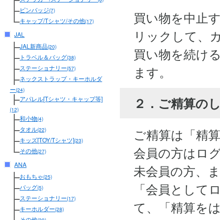
ピンバッジ
(7)
買い物を中止
キャップ/Tシャツ/その他
(17)
リックして、
JAL
JAL新商品
(20)
買い物を続け
トラベル＆バッグ
(38)
ます。
ステーショナリー
(57)
ネックストラップ・キーホルダ
ー
(24)
２．ご精算の
アパレル[Tシャツ・キャップ等]
(12)
和小物
(4)
タオル
ご精算は「精
(22)
キッズ[TOY/Tシャツ]
(23)
会員の方はロ
その他
(27)
ANA
未会員の方、
おもちゃ
(25)
「会員として
バッグ
(5)
ステーショナリー
(17)
て、「精算を
キーホルダー
(28)
その他