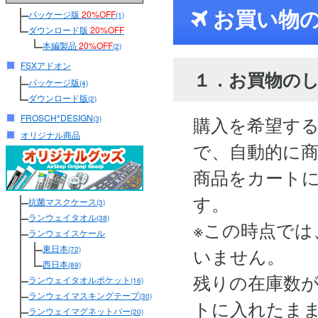
お買い物
パッケージ版
20%OFF
(1)
ダウンロード版
20%OFF
本編製品
20%OFF
(2)
FSXアドオン
１．お買物の
パッケージ版
(4)
ダウンロード版
(2)
FROSCH*DESIGN
購入を希望す
(3)
オリジナル商品
で、自動的に
商品をカート
す。
抗菌マスクケース
(3)
ランウェイタオル
(38)
※この時点では
ランウェイスケール
東日本
いません。
(72)
西日本
(89)
残りの在庫数
ランウェイタオルポケット
(16)
ランウェイマスキングテープ
(30)
トに入れたま
ランウェイマグネットバー
(20)