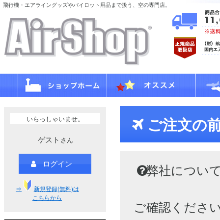
飛行機・エアライングッズやパイロット用品まで扱う、空の専門店。
いらっしゃいませ。
ご注文の
ゲスト
さん
ログイン
弊社につい
⇒
新規登録(無料)は
こちらから
ご確認くださ