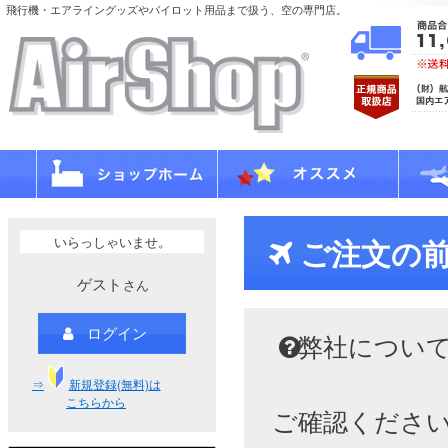
飛行機・エアライングッズやパイロット用品まで扱う、空の専門店。
いらっしゃいませ。
ご注文の
ゲスト
さん
ログイン
弊社につい
⇒
新規登録(無料)は
こちらから
ご確認くださ