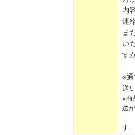
内
連
ま
い
す
※
送
※
送
そ
す