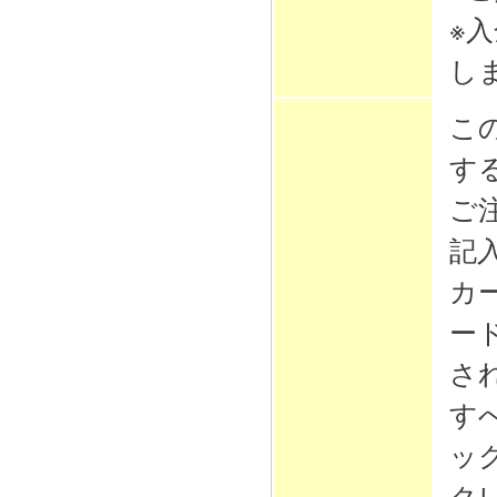
※
し
こ
す
ご
記
カ
ー
さ
す
ッ
ク