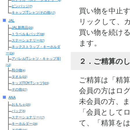
ピンバッジ
(7)
買い物を中止
キャップ/Tシャツ/その他
(17)
リックして、
JAL
JAL新商品
(20)
買い物を続け
トラベル＆バッグ
(38)
ます。
ステーショナリー
(57)
ネックストラップ・キーホルダ
ー
(24)
２．ご精算の
アパレル[Tシャツ・キャップ等]
(12)
和小物
(4)
タオル
ご精算は「精
(22)
キッズ[TOY/Tシャツ]
(23)
会員の方はロ
その他
(27)
ANA
未会員の方、
おもちゃ
(25)
「会員として
バッグ
(5)
ステーショナリー
(17)
て、「精算を
キーホルダー
(28)
その他