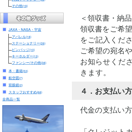
その他
(19)
＜領収書・納
領収書をご希
JAXA・NASA・宇宙
アパレル
をご記入くだ
(18)
ステーショナリー
(26)
ご希望の宛名
ピンバッジ
(10)
キーホルダー
(13)
お知らせくださ
ファンシー/その他
(38)
きます。
本・書籍
(53)
航空図
(7)
双眼鏡
(2)
４．お支払い
スタッフおすすめ
(68)
全商品一覧
代金の支払い
「クレジット