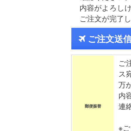
内容がよろし
ご注文が完了
ご注文送
ご
ス
万
内
連
郵便振替
※