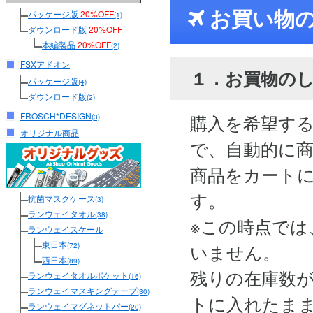
お買い物
パッケージ版
20%OFF
(1)
ダウンロード版
20%OFF
本編製品
20%OFF
(2)
FSXアドオン
１．お買物の
パッケージ版
(4)
ダウンロード版
(2)
FROSCH*DESIGN
購入を希望す
(3)
オリジナル商品
で、自動的に
商品をカート
す。
抗菌マスクケース
(3)
ランウェイタオル
(38)
※この時点では
ランウェイスケール
東日本
いません。
(72)
西日本
(89)
残りの在庫数
ランウェイタオルポケット
(16)
ランウェイマスキングテープ
(30)
トに入れたま
ランウェイマグネットバー
(20)