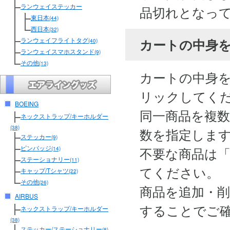
ランウェイステッカー
品切れとなっ
東日本
(44)
西日本
(32)
カートの中身
ランウェイフライトタグ
(40)
ランウェイスマホスタンド
(9)
その他
(13)
カートの中身
リックしてく
BOEING
同一商品を複
ネックストラップ/キーホルダー
(38)
数を指定しま
ステッカー
(9)
ピンバッジ
不要な商品は
(14)
ステーショナリー
(11)
てください。
キャップ/Tシャツ
(22)
その他
(26)
商品を追加・
AIRBUS
することでご
ネックストラップ/キーホルダー
(38)
ステッカー/ステーショナリー
(8)