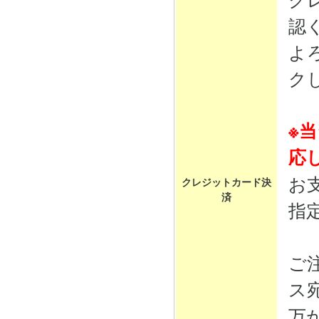
認
よ
ク
※
応
お
クレジットカード決
済
指
ご
ス
万