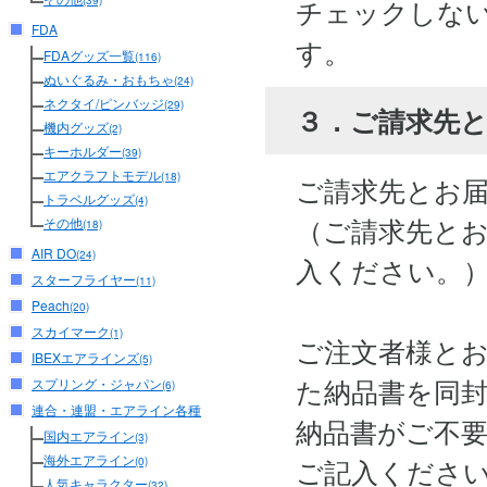
チェックしな
(39)
FDA
す。
FDAグッズ一覧
(116)
ぬいぐるみ・おもちゃ
(24)
ネクタイ/ピンバッジ
(29)
３．ご請求先
機内グッズ
(2)
キーホルダー
(39)
エアクラフトモデル
(18)
ご請求先とお
トラベルグッズ
(4)
（ご請求先と
その他
(18)
AIR DO
(24)
入ください。
スターフライヤー
(11)
Peach
(20)
スカイマーク
(1)
ご注文者様と
IBEXエアラインズ
(5)
た納品書を同
スプリング・ジャパン
(6)
連合・連盟・エアライン各種
納品書がご不
国内エアライン
(3)
海外エアライン
ご記入くださ
(0)
人気キャラクター
(32)