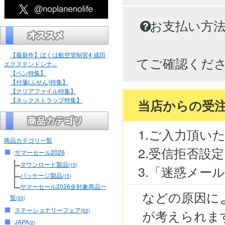
お支払い方
【最新作】ぼくは航空管制官4 成田
てご確認くだ
エクステンドシナ...
【ペン特集】
【付箋(ふせん)特集】
【クリアファイル特集】
【ネックストラップ特集】
当店からの受
1.ご入力頂い
商品カテゴリ一覧
2.受信拒否設
サマーセール2026
ダウンロード製品
(15)
3.「迷惑メー
パッケージ製品
(15)
サマーセール2026全対象商品一
などの原因に
覧
(30)
ステーショナリーフェア
が考えられま
(52)
JAPA
(2)