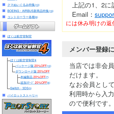
上記の1、2
クマぬいぐるみ特集
(13)
BOEING・AIRBUS新商品特集
(19)
Email：
suppor
コントローラー各種
(6)
には休み明けの返
ぼくは航空管制官
メンバー登録
ぼくは航空管制官4
当店では非会
パッケージ版
20%OFF
(10)
ダウンロード版
20%OFF
だけます。
本編製品
20%OFF
(7)
なお会員とし
追加ｽﾃｰｼﾞ
20%OFF
(6)
Switch・3DS
(3)
利用時から入
パイロットストーリー
ので便利です。