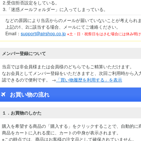
2.受信拒否設定をしている。
3.「迷惑メールフォルダー」に入ってしまっている。
などの原因により当店からのメールが届いていないことが考えられ
上記の1、2に該当する場合、メールにてご連絡ください。
Email：
support@airshop.co.jp
※土・日・祝祭日をはさむ場合には休み明
メンバー登録について
当店では非会員様または会員様のどちらでもご精算いただけます。
なお会員としてメンバー登録をいただきますと、次回ご利用時から入
認できるので便利です。 →
「買い物履歴を利用する」を表示
お買い物の流れ
１．お買物のしかた
購入を希望する商品の「購入する」をクリックすることで、自動的に
商品をカートに入れる度に、カートの中身が表示されます。
※この時点では、商品はお客様の注文品として確保されていません。