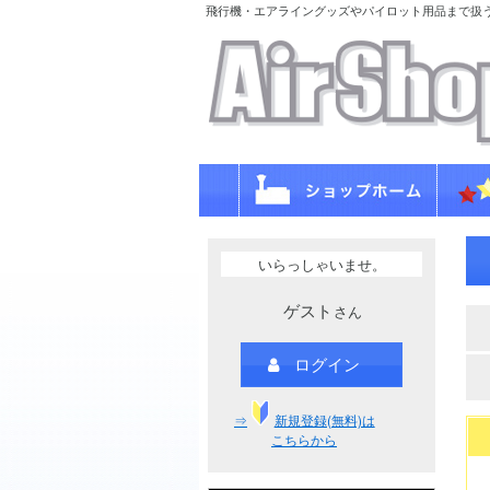
飛行機・エアライングッズやパイロット用品まで扱
いらっしゃいませ。
ゲスト
さん
ログイン
⇒
新規登録(無料)は
こちらから