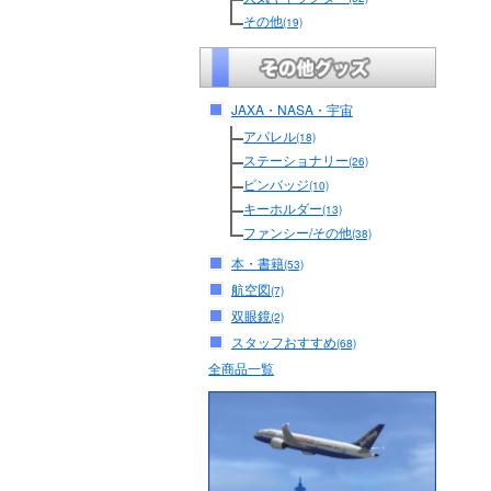
その他
(19)
JAXA・NASA・宇宙
アパレル
(18)
ステーショナリー
(26)
ピンバッジ
(10)
キーホルダー
(13)
ファンシー/その他
(38)
本・書籍
(53)
航空図
(7)
双眼鏡
(2)
スタッフおすすめ
(68)
全商品一覧