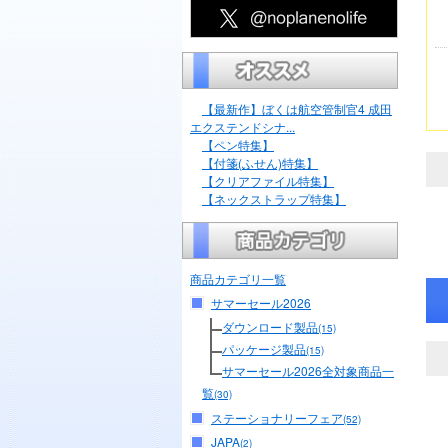
【最新作】ぼくは航空管制官4 成田
エクステンドシナ...
【ペン特集】
【付箋(ふせん)特集】
【クリアファイル特集】
【ネックストラップ特集】
商品カテゴリ一覧
サマーセール2026
ダウンロード製品
(15)
パッケージ製品
(15)
サマーセール2026全対象商品一
覧
(30)
ステーショナリーフェア
(52)
JAPA
(2)