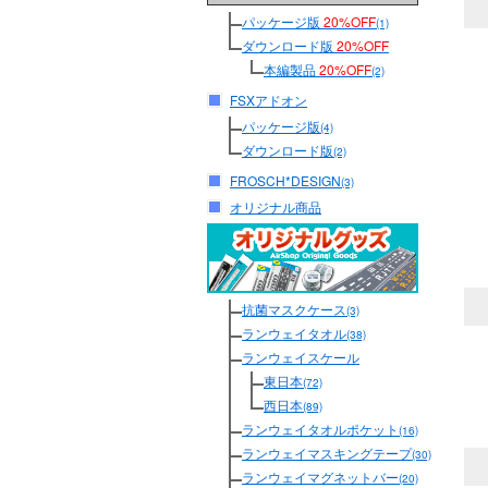
パッケージ版
20%OFF
(1)
ダウンロード版
20%OFF
本編製品
20%OFF
(2)
FSXアドオン
パッケージ版
(4)
ダウンロード版
(2)
FROSCH*DESIGN
(3)
オリジナル商品
抗菌マスクケース
(3)
ランウェイタオル
(38)
ランウェイスケール
東日本
(72)
西日本
(89)
ランウェイタオルポケット
(16)
ランウェイマスキングテープ
(30)
ランウェイマグネットバー
(20)