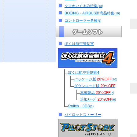
クマぬいぐるみ特集
(13)
BOEING・AIRBUS新商品特集
(19)
コントローラー各種
(6)
ぼくは航空管制官
ぼくは航空管制官4
パッケージ版
20%OFF
(10)
ダウンロード版
20%OFF
本編製品
20%OFF
(7)
追加ｽﾃｰｼﾞ
20%OFF
(6)
Switch・3DS
(3)
パイロットストーリー