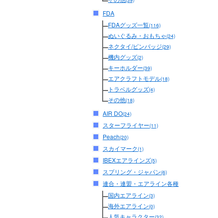
(39)
FDA
FDAグッズ一覧
(116)
ぬいぐるみ・おもちゃ
(24)
ネクタイ/ピンバッジ
(29)
機内グッズ
(2)
キーホルダー
(39)
エアクラフトモデル
(18)
トラベルグッズ
(4)
その他
(18)
AIR DO
(24)
スターフライヤー
(11)
Peach
(20)
スカイマーク
(1)
IBEXエアラインズ
(5)
スプリング・ジャパン
(6)
連合・連盟・エアライン各種
国内エアライン
(3)
海外エアライン
(0)
人気キャラクター
(32)