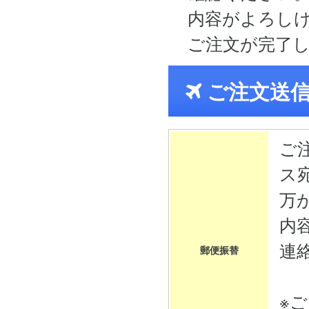
内容がよろし
ご注文が完了
ご注文送
ご
ス
万
内
連
郵便振替
※