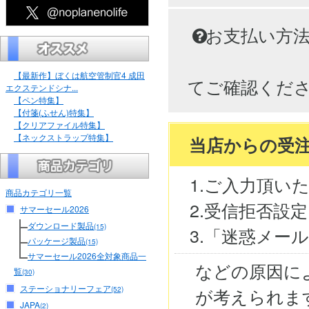
お支払い方
【最新作】ぼくは航空管制官4 成田
てご確認くだ
エクステンドシナ...
【ペン特集】
【付箋(ふせん)特集】
【クリアファイル特集】
【ネックストラップ特集】
当店からの受
1.ご入力頂い
商品カテゴリ一覧
2.受信拒否設
サマーセール2026
ダウンロード製品
(15)
3.「迷惑メー
パッケージ製品
(15)
サマーセール2026全対象商品一
などの原因に
覧
(30)
ステーショナリーフェア
が考えられま
(52)
JAPA
(2)