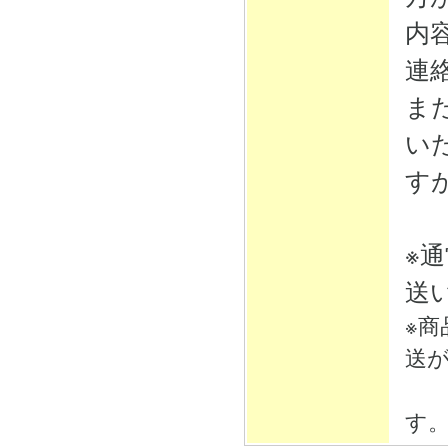
内
連
ま
い
す
※
送
※
送
そ
す