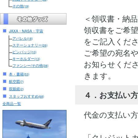
その他
(19)
＜領収書・納
領収書をご希
JAXA・NASA・宇宙
アパレル
をご記入くだ
(18)
ステーショナリー
(26)
ご希望の宛名
ピンバッジ
(10)
キーホルダー
(13)
お知らせくださ
ファンシー/その他
(38)
きます。
本・書籍
(53)
航空図
(7)
双眼鏡
(2)
４．お支払い
スタッフおすすめ
(68)
全商品一覧
代金の支払い
「クレジット