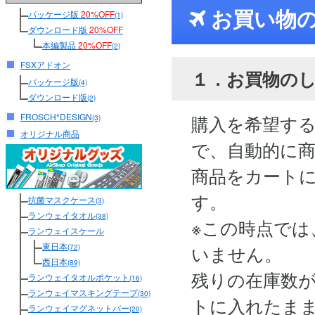
お買い物
パッケージ版
20%OFF
(1)
ダウンロード版
20%OFF
本編製品
20%OFF
(2)
FSXアドオン
１．お買物の
パッケージ版
(4)
ダウンロード版
(2)
FROSCH*DESIGN
購入を希望す
(3)
オリジナル商品
で、自動的に
商品をカート
す。
抗菌マスクケース
(3)
ランウェイタオル
(38)
※この時点では
ランウェイスケール
東日本
いません。
(72)
西日本
(89)
残りの在庫数
ランウェイタオルポケット
(16)
ランウェイマスキングテープ
(30)
トに入れたま
ランウェイマグネットバー
(20)