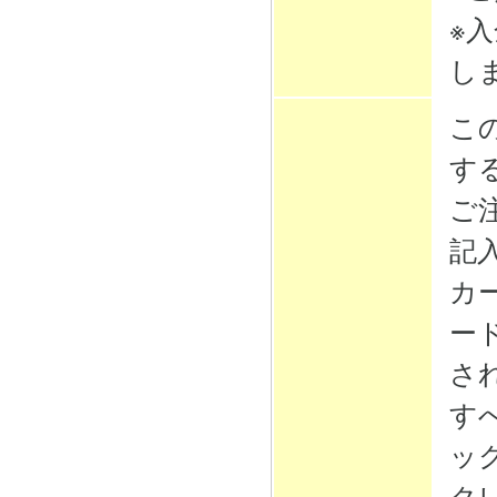
※
し
こ
す
ご
記
カ
ー
さ
す
ッ
ク