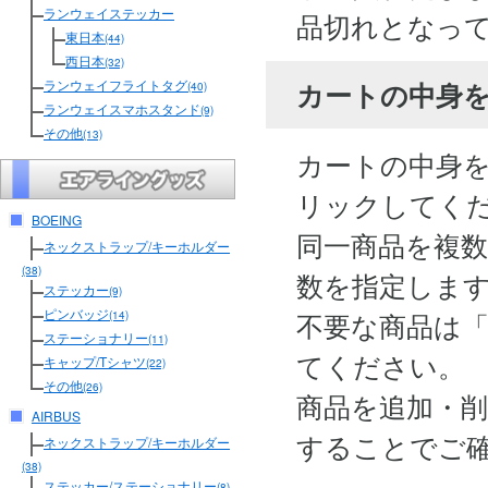
ランウェイステッカー
品切れとなっ
東日本
(44)
西日本
(32)
カートの中身
ランウェイフライトタグ
(40)
ランウェイスマホスタンド
(9)
その他
(13)
カートの中身
リックしてく
BOEING
同一商品を複
ネックストラップ/キーホルダー
(38)
数を指定しま
ステッカー
(9)
ピンバッジ
不要な商品は
(14)
ステーショナリー
(11)
てください。
キャップ/Tシャツ
(22)
その他
(26)
商品を追加・
AIRBUS
することでご
ネックストラップ/キーホルダー
(38)
ステッカー/ステーショナリー
(8)