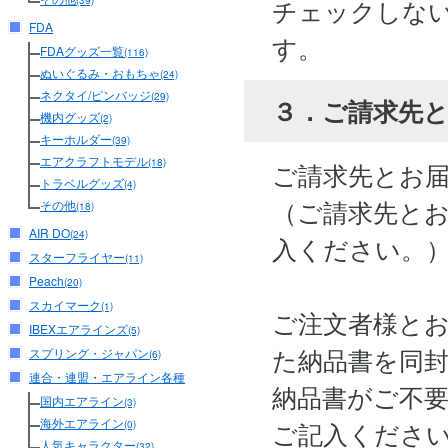
チェックしな
(39)
FDA
す。
FDAグッズ一覧
(116)
ぬいぐるみ・おもちゃ
(24)
ネクタイ/ピンバッジ
(29)
３．ご請求先
機内グッズ
(2)
キーホルダー
(39)
エアクラフトモデル
(18)
ご請求先とお
トラベルグッズ
(4)
（ご請求先と
その他
(18)
AIR DO
(24)
入ください。
スターフライヤー
(11)
Peach
(20)
スカイマーク
(1)
ご注文者様と
IBEXエアラインズ
(5)
た納品書を同
スプリング・ジャパン
(6)
連合・連盟・エアライン各種
納品書がご不
国内エアライン
(3)
海外エアライン
ご記入くださ
(0)
人気キャラクター
(32)