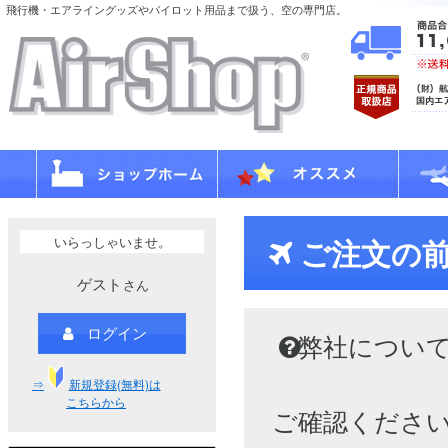
飛行機・エアライングッズやパイロット用品まで扱う、空の専門店。
いらっしゃいませ。
ご注文の
ゲスト
さん
ログイン
弊社につい
⇒
新規登録(無料)は
こちらから
ご確認くださ