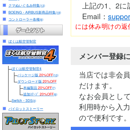
上記の1、2
クマぬいぐるみ特集
(13)
BOEING・AIRBUS新商品特集
(19)
Email：
suppor
コントローラー各種
(6)
には休み明けの返
ぼくは航空管制官
メンバー登録
ぼくは航空管制官4
当店では非会
パッケージ版
20%OFF
(10)
ダウンロード版
20%OFF
だけます。
本編製品
20%OFF
(7)
なお会員とし
追加ｽﾃｰｼﾞ
20%OFF
(6)
Switch・3DS
(3)
利用時から入
パイロットストーリー
ので便利です。