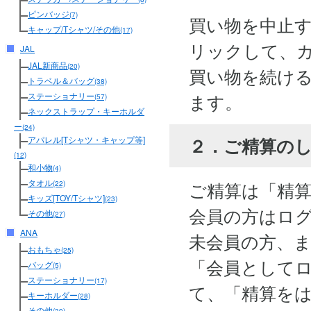
ピンバッジ
(7)
買い物を中止
キャップ/Tシャツ/その他
(17)
リックして、
JAL
JAL新商品
(20)
買い物を続け
トラベル＆バッグ
(38)
ます。
ステーショナリー
(57)
ネックストラップ・キーホルダ
ー
(24)
２．ご精算の
アパレル[Tシャツ・キャップ等]
(12)
和小物
(4)
タオル
ご精算は「精
(22)
キッズ[TOY/Tシャツ]
(23)
会員の方はロ
その他
(27)
ANA
未会員の方、
おもちゃ
(25)
「会員として
バッグ
(5)
ステーショナリー
(17)
て、「精算を
キーホルダー
(28)
その他