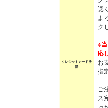
認
よ
ク
※
応
お
クレジットカード決
済
指
ご
ス
万