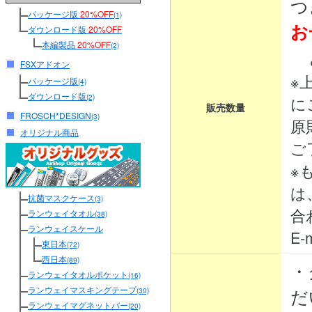
つ
パッケージ版
20%OFF
(1)
お
ダウンロード版
20%OFF
本編製品
20%OFF
(2)
と
FSXアドオン
※
パッケージ版
(4)
ダウンロード版
(2)
に
販売数量
FROSCH*DESIGN
(3)
原
オリジナル商品
ご
※
は
抗菌マスクケース
(3)
合
ランウェイタオル
(38)
ランウェイスケール
E-m
東日本
(72)
西日本
(89)
・
ランウェイタオルポケット
(16)
ランウェイマスキングテープ
だ
(30)
ランウェイマグネットバー
(20)