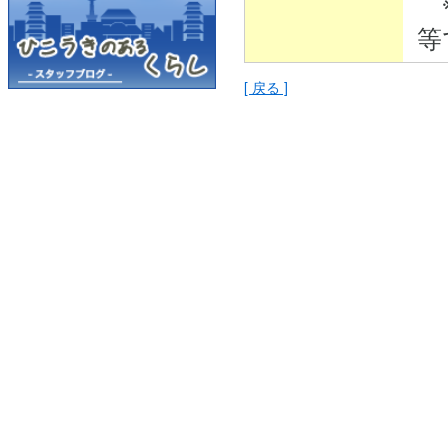
※
等
[ 戻る ]