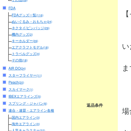
(39)
FDA
【
FDAグッズ一覧
(116)
ぬいぐるみ・おもちゃ
(24)
ネクタイ/ピンバッジ
(29)
・
機内グッズ
(2)
キーホルダー
(39)
い
エアクラフトモデル
(18)
トラベルグッズ
商
(4)
その他
(18)
ま
AIR DO
(24)
スターフライヤー
(11)
Peach
(20)
・
スカイマーク
(1)
IBEXエアラインズ
商
(5)
スプリング・ジャパン
(6)
返品条件
場
連合・連盟・エアライン各種
国内エアライン
(3)
弊
海外エアライン
(0)
人気キャラクター
(32)