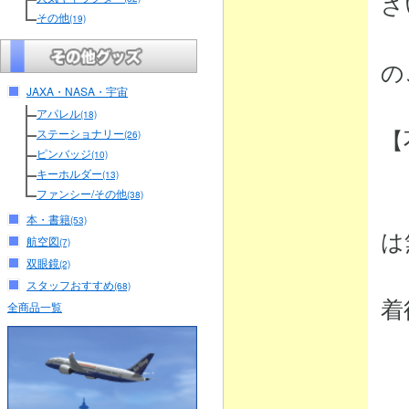
さ
その他
(19)
（
の
JAXA・NASA・宇宙
アパレル
(18)
【
ステーショナリー
(26)
ピンバッジ
(10)
キーホルダー
(13)
ファンシー/その他
(38)
・
本・書籍
(53)
は
航空図
(7)
双眼鏡
(2)
弊
スタッフおすすめ
(68)
着
全商品一覧