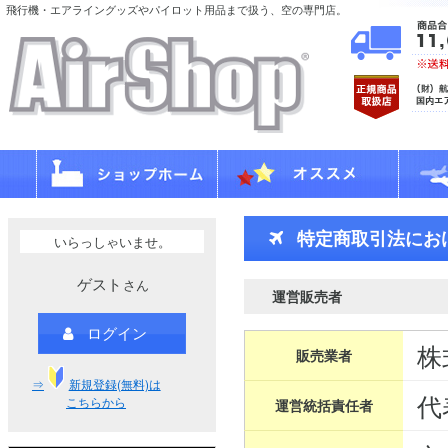
飛行機・エアライングッズやパイロット用品まで扱う、空の専門店。
特定商取引法にお
いらっしゃいませ。
ゲスト
さん
運営販売者
ログイン
株
販売業者
⇒
新規登録(無料)は
代
こちらから
運営統括責任者