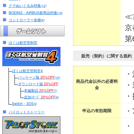
クマぬいぐるみ特集
(13)
BOEING・AIRBUS新商品特集
≪
(19)
コントローラー各種
(6)
京
第
ぼくは航空管制官
販売（契約）に関する規約
ぼくは航空管制官4
・
パッケージ版
20%OFF
(10)
商品代金以外の必要料
・
ダウンロード版
20%OFF
金
本編製品
20%OFF
(7)
・
追加ｽﾃｰｼﾞ
20%OFF
(6)
Switch・3DS
(3)
・
申込の有効期限
パイロットストーリー
・