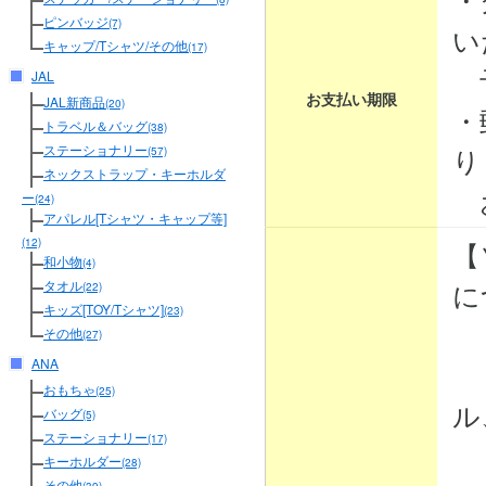
ピンバッジ
(7)
い
キャップ/Tシャツ/その他
(17)
予
JAL
お支払い期限
JAL新商品
(20)
・
トラベル＆バッグ
(38)
り
ステーショナリー
(57)
ネックストラップ・キーホルダ
お
ー
(24)
アパレル[Tシャツ・キャップ等]
【
(12)
和小物
(4)
に
タオル
(22)
キッズ[TOY/Tシャツ]
(23)
その他
(27)
ANA
・
おもちゃ
(25)
ル
バッグ
(5)
ステーショナリー
(17)
・
キーホルダー
(28)
その他