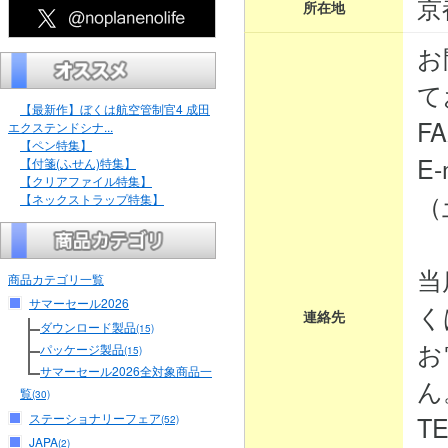
京
所在地
お
て
【最新作】ぼくは航空管制官4 成田
FA
エクステンドシナ...
【ペン特集】
E-
【付箋(ふせん)特集】
【クリアファイル特集】
（
【ネックストラップ特集】
当
商品カテゴリ一覧
サマーセール2026
く
連絡先
ダウンロード製品
(15)
お
パッケージ製品
(15)
サマーセール2026全対象商品一
ん
覧
(30)
ステーショナリーフェア
TE
(52)
JAPA
(2)