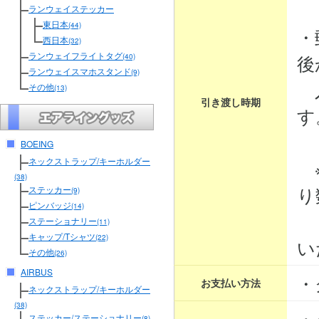
３
ランウェイステッカー
東日本
(44)
・
西日本
(32)
ランウェイフライトタグ
後
(40)
ランウェイスマホスタンド
(9)
入
その他
(13)
引き渡し時期
す
BOEING
ネックストラップ/キーホルダー
※
(38)
り
ステッカー
(9)
ピンバッジ
(14)
そ
ステーショナリー
(11)
キャップ/Tシャツ
(22)
い
その他
(26)
AIRBUS
・
お支払い方法
ネックストラップ/キーホルダー
(38)
・
ステッカー/ステーショナリー
(8)