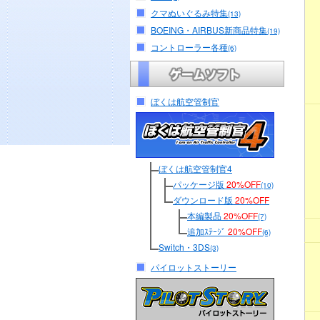
クマぬいぐるみ特集
(13)
BOEING・AIRBUS新商品特集
(19)
コントローラー各種
(6)
ぼくは航空管制官
ぼくは航空管制官4
パッケージ版
20%OFF
(10)
ダウンロード版
20%OFF
本編製品
20%OFF
(7)
追加ｽﾃｰｼﾞ
20%OFF
(6)
Switch・3DS
(3)
パイロットストーリー