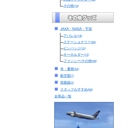
その他
(19)
JAXA・NASA・宇宙
アパレル
(18)
ステーショナリー
(26)
ピンバッジ
(10)
キーホルダー
(13)
ファンシー/その他
(38)
本・書籍
(53)
航空図
(7)
双眼鏡
(2)
スタッフおすすめ
(68)
全商品一覧