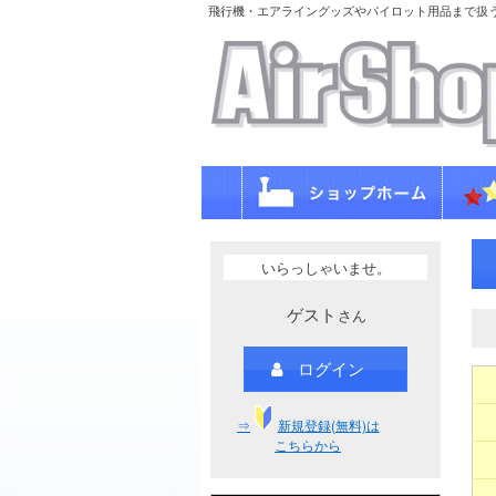
飛行機・エアライングッズやパイロット用品まで扱
いらっしゃいませ。
ゲスト
さん
ログイン
⇒
新規登録(無料)は
こちらから