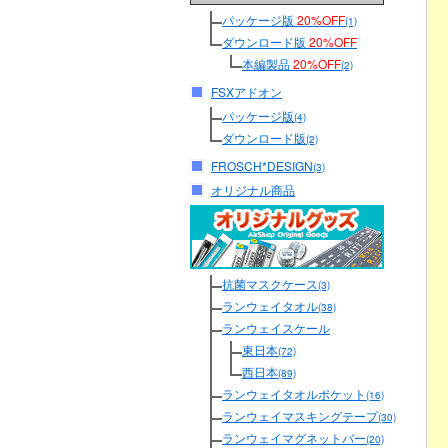
パッケージ版
20%OFF
(1)
ダウンロード版
20%OFF
本編製品
20%OFF
(2)
FSXアドオン
パッケージ版
(4)
ダウンロード版
(2)
FROSCH*DESIGN
(3)
オリジナル商品
抗菌マスクケース
(3)
ランウェイタオル
(38)
ランウェイスケール
東日本
(72)
西日本
(89)
ランウェイタオルポケット
(16)
ランウェイマスキングテープ
(30)
ランウェイマグネットバー
(20)