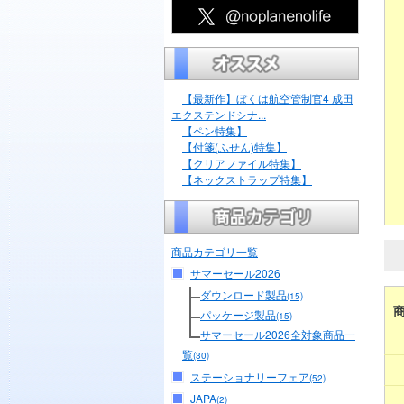
【最新作】ぼくは航空管制官4 成田
エクステンドシナ...
【ペン特集】
【付箋(ふせん)特集】
【クリアファイル特集】
【ネックストラップ特集】
商品カテゴリ一覧
サマーセール2026
ダウンロード製品
(15)
パッケージ製品
(15)
サマーセール2026全対象商品一
覧
(30)
ステーショナリーフェア
(52)
JAPA
(2)