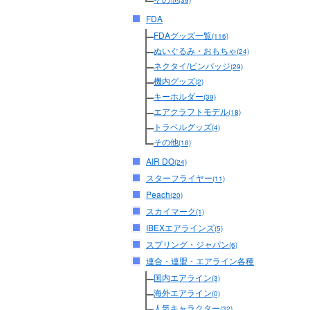
(39)
FDA
FDAグッズ一覧
(116)
ぬいぐるみ・おもちゃ
(24)
ネクタイ/ピンバッジ
(29)
機内グッズ
(2)
キーホルダー
(39)
エアクラフトモデル
(18)
トラベルグッズ
(4)
その他
(18)
AIR DO
(24)
スターフライヤー
(11)
Peach
(20)
スカイマーク
(1)
IBEXエアラインズ
(5)
スプリング・ジャパン
(6)
連合・連盟・エアライン各種
国内エアライン
(3)
海外エアライン
(0)
人気キャラクター
(32)