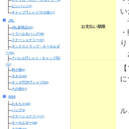
ピンバッジ
(7)
い
キャップ/Tシャツ/その他
(17)
予
JAL
お支払い期限
JAL新商品
(20)
・
トラベル＆バッグ
(38)
り
ステーショナリー
(57)
ネックストラップ・キーホルダ
お
ー
(24)
アパレル[Tシャツ・キャップ等]
【
(12)
和小物
(4)
に
タオル
(22)
キッズ[TOY/Tシャツ]
(23)
その他
(27)
ANA
・
おもちゃ
(25)
ル
バッグ
(5)
ステーショナリー
(17)
・
キーホルダー
(28)
その他