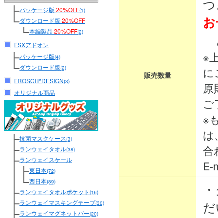
つ
パッケージ版
20%OFF
(1)
お
ダウンロード版
20%OFF
本編製品
20%OFF
(2)
と
FSXアドオン
※
パッケージ版
(4)
ダウンロード版
(2)
に
販売数量
FROSCH*DESIGN
(3)
原
オリジナル商品
ご
※
は
抗菌マスクケース
(3)
合
ランウェイタオル
(38)
ランウェイスケール
E-m
東日本
(72)
西日本
(89)
・
ランウェイタオルポケット
(16)
ランウェイマスキングテープ
だ
(30)
ランウェイマグネットバー
(20)