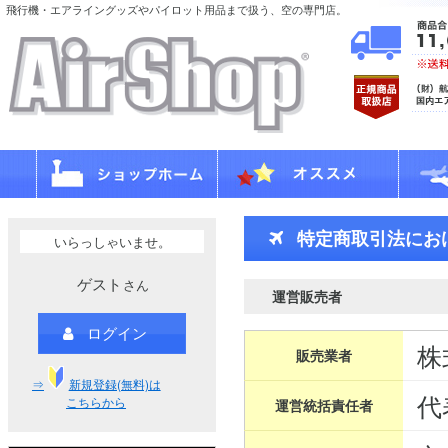
飛行機・エアライングッズやパイロット用品まで扱う、空の専門店。
特定商取引法にお
いらっしゃいませ。
ゲスト
さん
運営販売者
ログイン
株
販売業者
⇒
新規登録(無料)は
代
こちらから
運営統括責任者