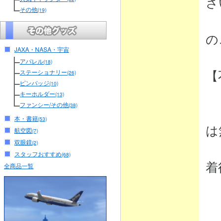
さ
その他
(19)
（
の
JAXA・NASA・宇宙
アパレル
(18)
【
ステーショナリー
(26)
ピンバッジ
(10)
キーホルダー
(13)
ファンシー/その他
(38)
・
本・書籍
(53)
は
航空図
(7)
双眼鏡
(2)
弊
スタッフおすすめ
(68)
着
全商品一覧