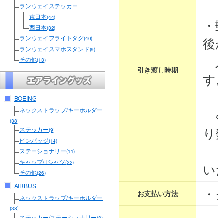
３
ランウェイステッカー
東日本
(44)
・
西日本
(32)
ランウェイフライトタグ
後
(40)
ランウェイスマホスタンド
(9)
入
その他
(13)
引き渡し時期
す
BOEING
ネックストラップ/キーホルダー
※
(38)
り
ステッカー
(9)
ピンバッジ
(14)
そ
ステーショナリー
(11)
キャップ/Tシャツ
(22)
い
その他
(26)
AIRBUS
・
お支払い方法
ネックストラップ/キーホルダー
(38)
・
ステッカー/ステーショナリー
(8)