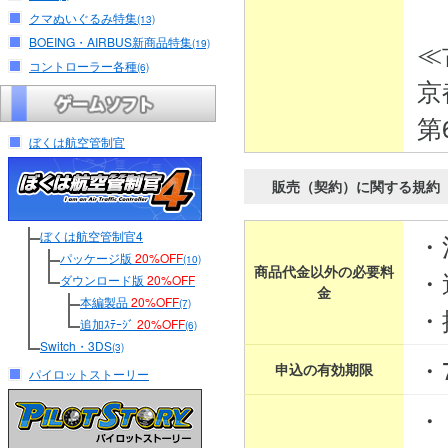
クマぬいぐるみ特集
(13)
BOEING・AIRBUS新商品特集
≪
(19)
コントローラー各種
(6)
京
第
ぼくは航空管制官
販売（契約）に関する規約
ぼくは航空管制官4
・
パッケージ版
20%OFF
(10)
商品代金以外の必要料
・
ダウンロード版
20%OFF
金
本編製品
20%OFF
(7)
・
追加ｽﾃｰｼﾞ
20%OFF
(6)
Switch・3DS
(3)
・
申込の有効期限
パイロットストーリー
・