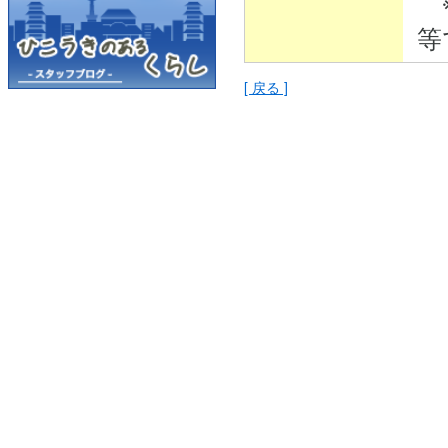
※
等
[ 戻る ]