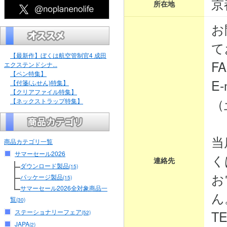
京
所在地
お
て
【最新作】ぼくは航空管制官4 成田
FA
エクステンドシナ...
【ペン特集】
E-
【付箋(ふせん)特集】
【クリアファイル特集】
（
【ネックストラップ特集】
当
商品カテゴリ一覧
サマーセール2026
く
連絡先
ダウンロード製品
(15)
お
パッケージ製品
(15)
サマーセール2026全対象商品一
ん
覧
(30)
ステーショナリーフェア
TE
(52)
JAPA
(2)