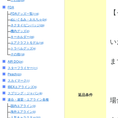
(39)
FDA
【
FDAグッズ一覧
(116)
ぬいぐるみ・おもちゃ
(24)
ネクタイ/ピンバッジ
(29)
・
機内グッズ
(2)
キーホルダー
(39)
い
エアクラフトモデル
(18)
トラベルグッズ
商
(4)
その他
(18)
ま
AIR DO
(24)
スターフライヤー
(11)
Peach
(20)
・
スカイマーク
(1)
IBEXエアラインズ
商
(5)
スプリング・ジャパン
(6)
返品条件
場
連合・連盟・エアライン各種
国内エアライン
(3)
弊
海外エアライン
(0)
人気キャラクター
(32)