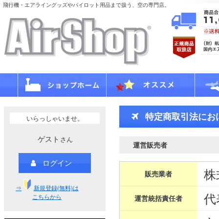
飛行機・エアライングッズやパイロット用品まで扱う、空の専門店。
特定商取引法にお
いらっしゃいませ。
ゲスト
さん
運営販売者
ログイン
株
販売業者
⇒
新規登録(無料)は
代
こちらから
運営統括責任者