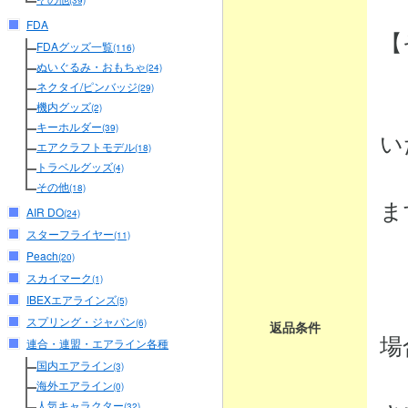
(39)
FDA
【
FDAグッズ一覧
(116)
ぬいぐるみ・おもちゃ
(24)
ネクタイ/ピンバッジ
(29)
・
機内グッズ
(2)
キーホルダー
(39)
い
エアクラフトモデル
(18)
トラベルグッズ
商
(4)
その他
(18)
ま
AIR DO
(24)
スターフライヤー
(11)
Peach
(20)
・
スカイマーク
(1)
IBEXエアラインズ
商
(5)
スプリング・ジャパン
(6)
返品条件
場
連合・連盟・エアライン各種
国内エアライン
(3)
弊
海外エアライン
(0)
人気キャラクター
(32)