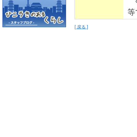
※
等
[ 戻る ]