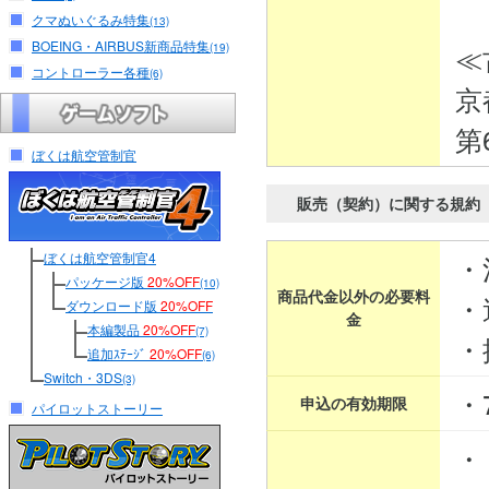
クマぬいぐるみ特集
(13)
BOEING・AIRBUS新商品特集
≪
(19)
コントローラー各種
(6)
京
第
ぼくは航空管制官
販売（契約）に関する規約
ぼくは航空管制官4
・
パッケージ版
20%OFF
(10)
商品代金以外の必要料
・
ダウンロード版
20%OFF
金
本編製品
20%OFF
(7)
・
追加ｽﾃｰｼﾞ
20%OFF
(6)
Switch・3DS
(3)
・
申込の有効期限
パイロットストーリー
・