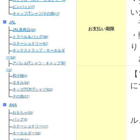
ピンバッジ
(7)
い
キャップ/Tシャツ/その他
(17)
予
JAL
お支払い期限
JAL新商品
(20)
・
トラベル＆バッグ
(38)
り
ステーショナリー
(57)
ネックストラップ・キーホルダ
お
ー
(24)
アパレル[Tシャツ・キャップ等]
【
(12)
和小物
(4)
に
タオル
(22)
キッズ[TOY/Tシャツ]
(23)
その他
(27)
ANA
・
おもちゃ
(25)
ル
バッグ
(5)
ステーショナリー
(17)
・
キーホルダー
(28)
その他