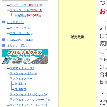
つ
パッケージ版
20%OFF
(1)
お
ダウンロード版
20%OFF
本編製品
20%OFF
(2)
と
FSXアドオン
※
パッケージ版
(4)
ダウンロード版
(2)
に
販売数量
FROSCH*DESIGN
(3)
原
オリジナル商品
ご
※
は
抗菌マスクケース
(3)
合
ランウェイタオル
(38)
ランウェイスケール
E-m
東日本
(72)
西日本
(89)
・
ランウェイタオルポケット
(16)
ランウェイマスキングテープ
だ
(30)
ランウェイマグネットバー
(20)