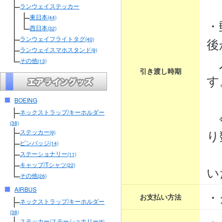
３
ランウェイステッカー
東日本
(44)
・
西日本
(32)
ランウェイフライトタグ
後
(40)
ランウェイスマホスタンド
(9)
入
その他
(13)
引き渡し時期
す
BOEING
ネックストラップ/キーホルダー
※
(38)
り
ステッカー
(9)
ピンバッジ
(14)
そ
ステーショナリー
(11)
キャップ/Tシャツ
(22)
い
その他
(26)
AIRBUS
・
お支払い方法
ネックストラップ/キーホルダー
(38)
・
ステッカー/ステーショナリー
(8)