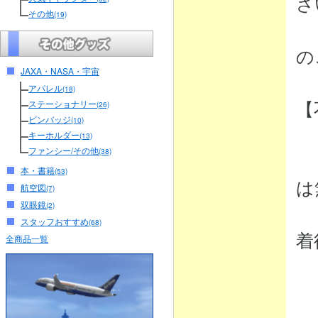
さ
その他
(19)
（
の
JAXA・NASA・宇宙
アパレル
(18)
【
ステーショナリー
(26)
ピンバッジ
(10)
キーホルダー
(13)
ファンシー/その他
(38)
・
本・書籍
(53)
は
航空図
(7)
双眼鏡
(2)
弊
スタッフおすすめ
(68)
着
全商品一覧