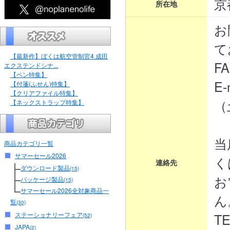
京
所在地
お
て
【最新作】ぼくは航空管制官4 成田
FA
エクステンドシナ...
【ペン特集】
E-
【付箋(ふせん)特集】
【クリアファイル特集】
（
【ネックストラップ特集】
当
商品カテゴリ一覧
サマーセール2026
く
連絡先
ダウンロード製品
(15)
お
パッケージ製品
(15)
サマーセール2026全対象商品一
ん
覧
(30)
ステーショナリーフェア
TE
(52)
JAPA
(2)