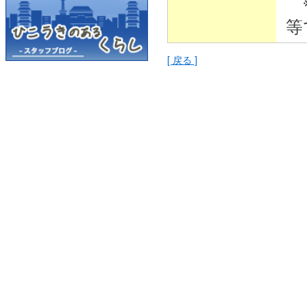
※
等
[ 戻る ]