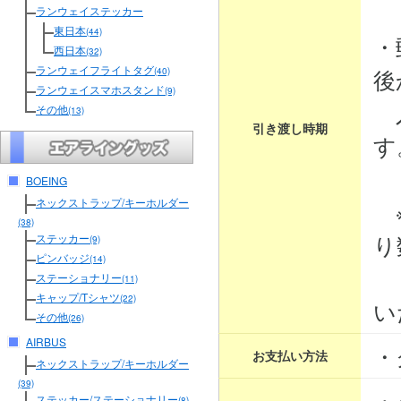
３
ランウェイステッカー
東日本
(44)
・
西日本
(32)
ランウェイフライトタグ
後
(40)
ランウェイスマホスタンド
(9)
入
その他
(13)
引き渡し時期
す
BOEING
ネックストラップ/キーホルダー
※
(38)
り
ステッカー
(9)
ピンバッジ
(14)
そ
ステーショナリー
(11)
キャップ/Tシャツ
(22)
い
その他
(26)
AIRBUS
・
お支払い方法
ネックストラップ/キーホルダー
(39)
・
ステッカー/ステーショナリー
(8)