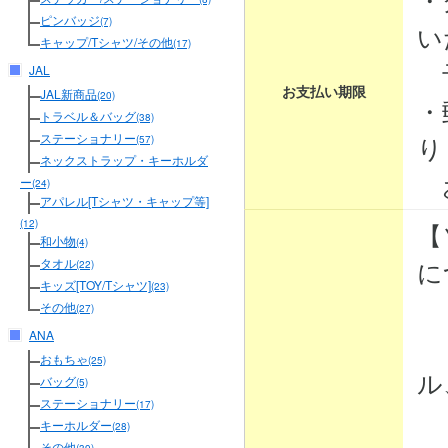
ピンバッジ
(7)
い
キャップ/Tシャツ/その他
(17)
予
JAL
お支払い期限
JAL新商品
(20)
・
トラベル＆バッグ
(38)
り
ステーショナリー
(57)
ネックストラップ・キーホルダ
お
ー
(24)
アパレル[Tシャツ・キャップ等]
【
(12)
和小物
(4)
に
タオル
(22)
キッズ[TOY/Tシャツ]
(23)
その他
(27)
ANA
・
おもちゃ
(25)
ル
バッグ
(5)
ステーショナリー
(17)
・
キーホルダー
(28)
その他