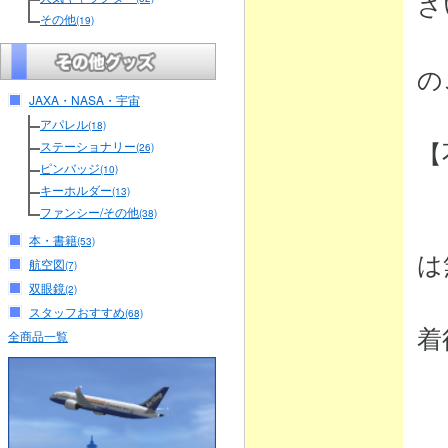
さ
その他
(19)
（
の
JAXA・NASA・宇宙
アパレル
(18)
【
ステーショナリー
(26)
ピンバッジ
(10)
キーホルダー
(13)
ファンシー/その他
(38)
・
本・書籍
(53)
は
航空図
(7)
双眼鏡
(2)
弊
スタッフおすすめ
(68)
着
全商品一覧