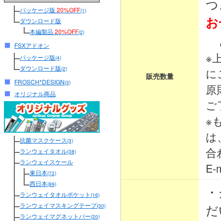
つ
パッケージ版
20%OFF
(1)
お
ダウンロード版
本編製品
20%OFF
(2)
と
FSXアドオン
※
パッケージ版
(4)
ダウンロード版
(2)
に
販売数量
FROSCH*DESIGN
(3)
原
オリジナル商品
ご
※
は
抗菌マスクケース
(3)
合
ランウェイタオル
(38)
ランウェイスケール
E-m
東日本
(72)
西日本
(89)
・
ランウェイタオルポケット
(16)
ランウェイマスキングテープ
だ
(30)
ランウェイマグネットバー
(20)