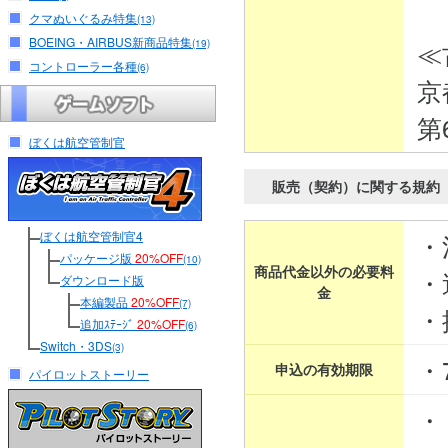
クマぬいぐるみ特集
(13)
BOEING・AIRBUS新商品特集
≪
(19)
コントローラー各種
(6)
京
第
ぼくは航空管制官
販売（契約）に関する規約
ぼくは航空管制官4
・
パッケージ版
20%OFF
(10)
商品代金以外の必要料
・
ダウンロード版
金
本編製品
20%OFF
(7)
・
追加ｽﾃｰｼﾞ
20%OFF
(6)
Switch・3DS
(3)
・
申込の有効期限
パイロットストーリー
・