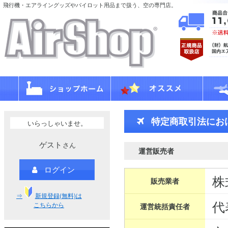
飛行機・エアライングッズやパイロット用品まで扱う、空の専門店。
特定商取引法にお
いらっしゃいませ。
ゲスト
さん
運営販売者
ログイン
株
販売業者
⇒
新規登録(無料)は
代
こちらから
運営統括責任者