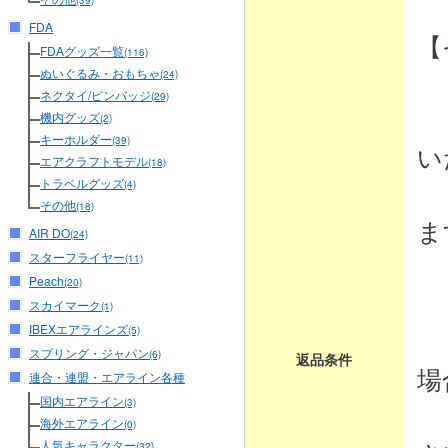
(39)
FDA
【
FDAグッズ一覧
(116)
ぬいぐるみ・おもちゃ
(24)
ネクタイ/ピンバッジ
(29)
・
機内グッズ
(2)
キーホルダー
(39)
い
エアクラフトモデル
(18)
トラベルグッズ
商
(4)
その他
(18)
ま
AIR DO
(24)
スターフライヤー
(11)
Peach
(20)
・
スカイマーク
(1)
IBEXエアラインズ
商
(5)
スプリング・ジャパン
(6)
返品条件
場
連合・連盟・エアライン各種
国内エアライン
(3)
弊
海外エアライン
(0)
人気キャラクター
(32)