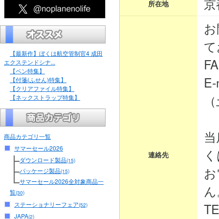
京
所在地
お
て
【最新作】ぼくは航空管制官4 成田
FA
エクステンドシナ...
【ペン特集】
E-
【付箋(ふせん)特集】
【クリアファイル特集】
（
【ネックストラップ特集】
当
商品カテゴリ一覧
サマーセール2026
く
連絡先
ダウンロード製品
(15)
お
パッケージ製品
(15)
サマーセール2026全対象商品一
ん
覧
(30)
ステーショナリーフェア
TE
(52)
JAPA
(2)