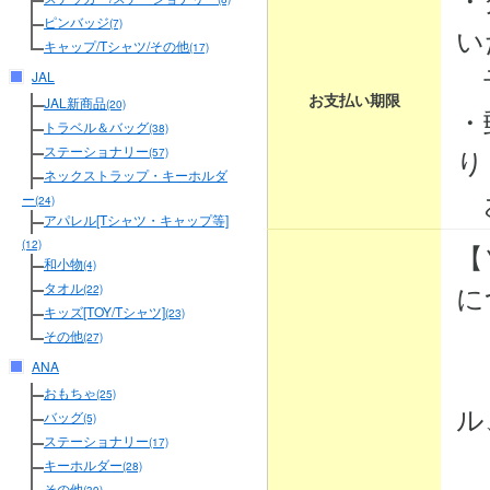
ピンバッジ
(7)
い
キャップ/Tシャツ/その他
(17)
予
JAL
お支払い期限
JAL新商品
(20)
・
トラベル＆バッグ
(38)
り
ステーショナリー
(57)
ネックストラップ・キーホルダ
お
ー
(24)
アパレル[Tシャツ・キャップ等]
【
(12)
和小物
(4)
に
タオル
(22)
キッズ[TOY/Tシャツ]
(23)
その他
(27)
ANA
・
おもちゃ
(25)
ル
バッグ
(5)
ステーショナリー
(17)
・
キーホルダー
(28)
その他