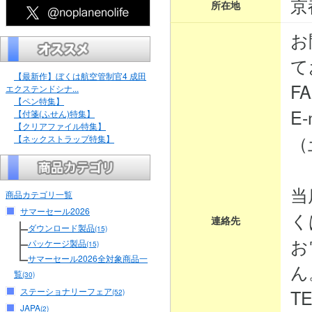
京
所在地
お
て
【最新作】ぼくは航空管制官4 成田
FA
エクステンドシナ...
【ペン特集】
E-
【付箋(ふせん)特集】
【クリアファイル特集】
（
【ネックストラップ特集】
当
商品カテゴリ一覧
サマーセール2026
く
連絡先
ダウンロード製品
(15)
お
パッケージ製品
(15)
サマーセール2026全対象商品一
ん
覧
(30)
ステーショナリーフェア
TE
(52)
JAPA
(2)