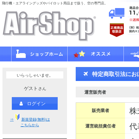
飛行機・エアライングッズやパイロット用品まで扱う、空の専門店。
特定商取引法にお
いらっしゃいませ。
ゲスト
さん
運営販売者
ログイン
株
販売業者
⇒
新規登録(無料)は
代
こちらから
運営統括責任者