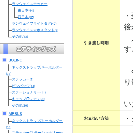
３
ランウェイステッカー
東日本
(44)
・
西日本
(32)
ランウェイフライトタグ
後
(40)
ランウェイスマホスタンド
(9)
入
その他
(13)
引き渡し時期
す
BOEING
ネックストラップ/キーホルダー
※
(38)
り
ステッカー
(9)
ピンバッジ
(14)
そ
ステーショナリー
(11)
キャップ/Tシャツ
(22)
い
その他
(26)
AIRBUS
・
お支払い方法
ネックストラップ/キーホルダー
(38)
・
ステッカー/ステーショナリー
(8)