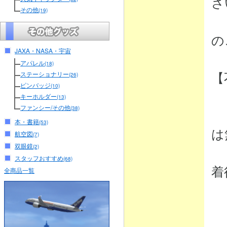
さ
その他
(19)
（
の
JAXA・NASA・宇宙
アパレル
(18)
【
ステーショナリー
(26)
ピンバッジ
(10)
キーホルダー
(13)
ファンシー/その他
(38)
・
本・書籍
(53)
は
航空図
(7)
双眼鏡
(2)
弊
スタッフおすすめ
(68)
着
全商品一覧