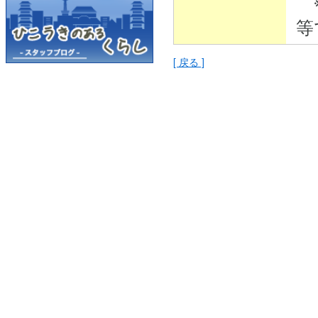
※
等
[ 戻る ]