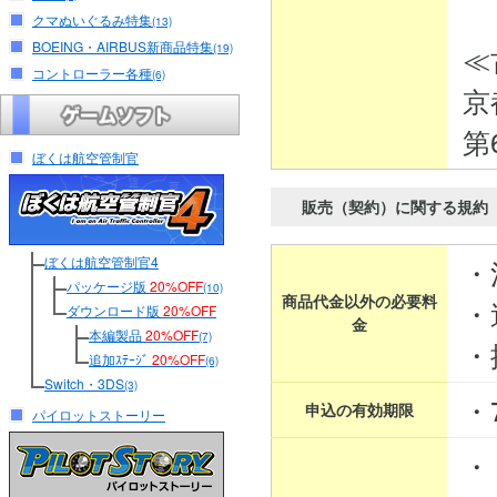
クマぬいぐるみ特集
(13)
BOEING・AIRBUS新商品特集
≪
(19)
コントローラー各種
(6)
京
第
ぼくは航空管制官
販売（契約）に関する規約
ぼくは航空管制官4
・
パッケージ版
20%OFF
(10)
商品代金以外の必要料
・
ダウンロード版
20%OFF
金
本編製品
20%OFF
(7)
・
追加ｽﾃｰｼﾞ
20%OFF
(6)
Switch・3DS
(3)
・
申込の有効期限
パイロットストーリー
・