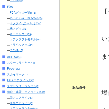
(39)
FDA
【
FDAグッズ一覧
(116)
ぬいぐるみ・おもちゃ
(24)
ネクタイ/ピンバッジ
(29)
・
機内グッズ
(2)
キーホルダー
(39)
い
エアクラフトモデル
(18)
トラベルグッズ
商
(4)
その他
(18)
ま
AIR DO
(24)
スターフライヤー
(11)
Peach
(20)
・
スカイマーク
(1)
IBEXエアラインズ
商
(5)
スプリング・ジャパン
(6)
返品条件
場
連合・連盟・エアライン各種
国内エアライン
(3)
弊
海外エアライン
(0)
人気キャラクター
(32)