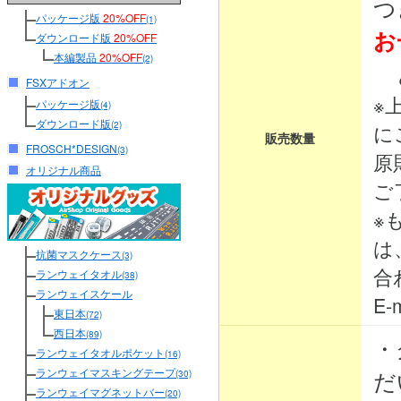
つ
パッケージ版
20%OFF
(1)
お
ダウンロード版
20%OFF
本編製品
20%OFF
(2)
と
FSXアドオン
※
パッケージ版
(4)
ダウンロード版
(2)
に
販売数量
FROSCH*DESIGN
(3)
原
オリジナル商品
ご
※
は
抗菌マスクケース
(3)
合
ランウェイタオル
(38)
ランウェイスケール
E-m
東日本
(72)
西日本
(89)
・
ランウェイタオルポケット
(16)
ランウェイマスキングテープ
だ
(30)
ランウェイマグネットバー
(20)