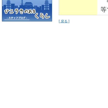
※
等
[ 戻る ]