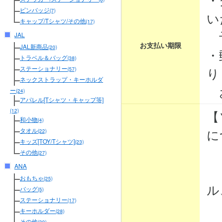
ピンバッジ
(7)
い
キャップ/Tシャツ/その他
(17)
予
JAL
お支払い期限
JAL新商品
(20)
・
トラベル＆バッグ
(38)
り
ステーショナリー
(57)
ネックストラップ・キーホルダ
お
ー
(24)
アパレル[Tシャツ・キャップ等]
【
(12)
和小物
(4)
に
タオル
(22)
キッズ[TOY/Tシャツ]
(23)
その他
(27)
ANA
・
おもちゃ
(25)
ル
バッグ
(5)
ステーショナリー
(17)
・
キーホルダー
(28)
その他