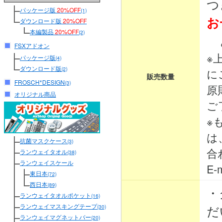
つ
パッケージ版
20%OFF
(1)
お
ダウンロード版
20%OFF
本編製品
20%OFF
(2)
と
FSXアドオン
※
パッケージ版
(4)
ダウンロード版
(2)
に
販売数量
FROSCH*DESIGN
(3)
原
オリジナル商品
ご
※
は
抗菌マスクケース
(3)
合
ランウェイタオル
(38)
ランウェイスケール
E-m
東日本
(72)
西日本
(89)
・
ランウェイタオルポケット
(16)
ランウェイマスキングテープ
だ
(30)
ランウェイマグネットバー
(20)