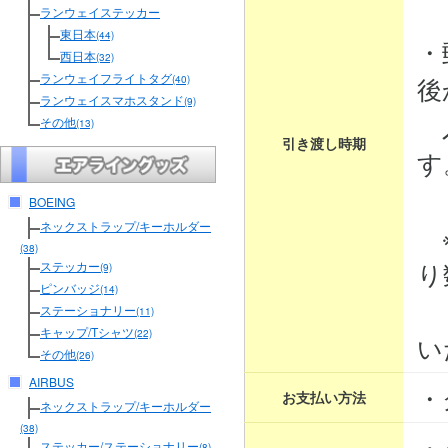
３
ランウェイステッカー
東日本
(44)
・
西日本
(32)
ランウェイフライトタグ
後
(40)
ランウェイスマホスタンド
(9)
入
その他
(13)
引き渡し時期
す
BOEING
ネックストラップ/キーホルダー
※
(38)
り
ステッカー
(9)
ピンバッジ
(14)
そ
ステーショナリー
(11)
キャップ/Tシャツ
(22)
い
その他
(26)
AIRBUS
・
お支払い方法
ネックストラップ/キーホルダー
(38)
・
ステッカー/ステーショナリー
(8)