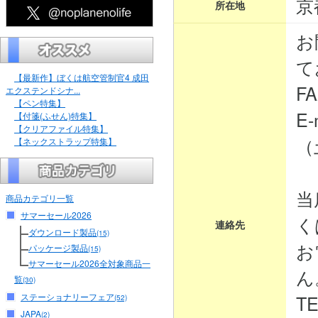
京
所在地
お
て
【最新作】ぼくは航空管制官4 成田
FA
エクステンドシナ...
【ペン特集】
E-
【付箋(ふせん)特集】
【クリアファイル特集】
（
【ネックストラップ特集】
当
商品カテゴリ一覧
サマーセール2026
く
連絡先
ダウンロード製品
(15)
お
パッケージ製品
(15)
サマーセール2026全対象商品一
ん
覧
(30)
ステーショナリーフェア
TE
(52)
JAPA
(2)