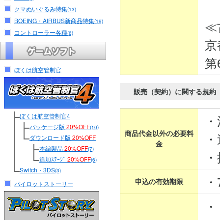
クマぬいぐるみ特集
(13)
BOEING・AIRBUS新商品特集
≪
(19)
コントローラー各種
(6)
京
第
ぼくは航空管制官
販売（契約）に関する規約
ぼくは航空管制官4
・
パッケージ版
20%OFF
(10)
商品代金以外の必要料
・
ダウンロード版
20%OFF
金
本編製品
20%OFF
(7)
・
追加ｽﾃｰｼﾞ
20%OFF
(6)
Switch・3DS
(3)
・
申込の有効期限
パイロットストーリー
・