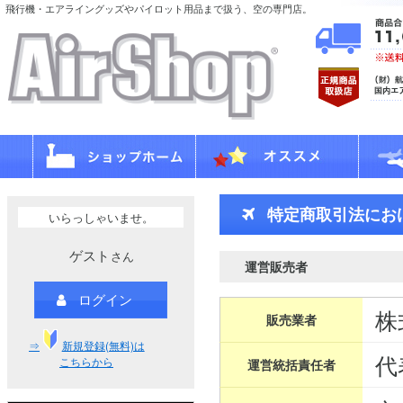
飛行機・エアライングッズやパイロット用品まで扱う、空の専門店。
特定商取引法にお
いらっしゃいませ。
ゲスト
さん
運営販売者
ログイン
株
販売業者
⇒
新規登録(無料)は
代
こちらから
運営統括責任者