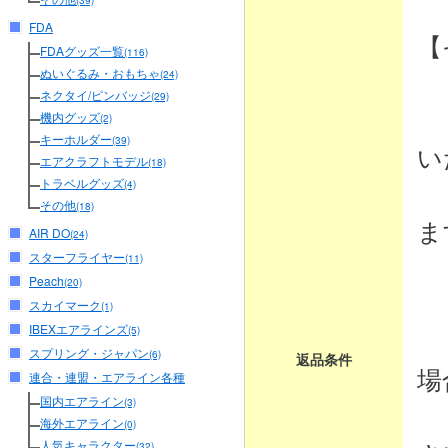
(39)
FDA
【
FDAグッズ一覧
(116)
ぬいぐるみ・おもちゃ
(24)
ネクタイ/ピンバッジ
(29)
・
機内グッズ
(2)
キーホルダー
(39)
い
エアクラフトモデル
(18)
トラベルグッズ
商
(4)
その他
(18)
ま
AIR DO
(24)
スターフライヤー
(11)
Peach
(20)
・
スカイマーク
(1)
IBEXエアラインズ
商
(5)
スプリング・ジャパン
(6)
返品条件
場
連合・連盟・エアライン各種
国内エアライン
(3)
弊
海外エアライン
(0)
人気キャラクター
(32)