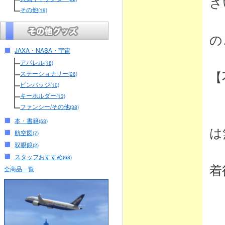
さ
その他
(19)
（
の
JAXA・NASA・宇宙
アパレル
(18)
【
ステーショナリー
(26)
ピンバッジ
(10)
キーホルダー
(13)
ファンシー/その他
(38)
・
本・書籍
(53)
は
航空図
(7)
双眼鏡
(2)
弊
スタッフおすすめ
(68)
着
全商品一覧