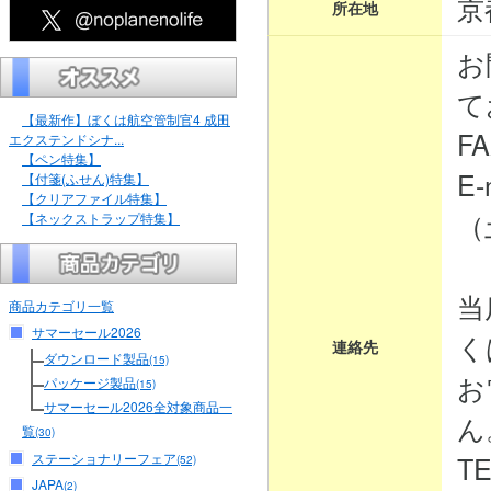
京
所在地
お
て
【最新作】ぼくは航空管制官4 成田
FA
エクステンドシナ...
【ペン特集】
E-
【付箋(ふせん)特集】
【クリアファイル特集】
（
【ネックストラップ特集】
当
商品カテゴリ一覧
サマーセール2026
く
連絡先
ダウンロード製品
(15)
お
パッケージ製品
(15)
サマーセール2026全対象商品一
ん
覧
(30)
ステーショナリーフェア
TE
(52)
JAPA
(2)