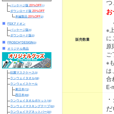
つ
パッケージ版
20%OFF
(1)
お
ダウンロード版
20%OFF
本編製品
20%OFF
(2)
と
FSXアドオン
※
パッケージ版
(4)
ダウンロード版
(2)
に
販売数量
FROSCH*DESIGN
(3)
原
オリジナル商品
ご
※
は
抗菌マスクケース
(3)
合
ランウェイタオル
(38)
ランウェイスケール
E-m
東日本
(72)
西日本
(89)
・
ランウェイタオルポケット
(16)
ランウェイマスキングテープ
だ
(30)
ランウェイマグネットバー
(20)