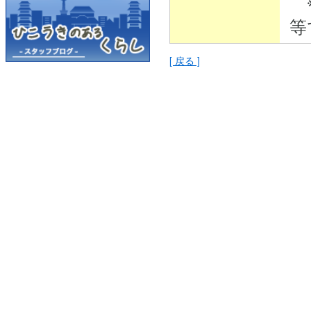
※
等
[ 戻る ]