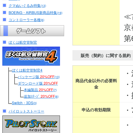
クマぬいぐるみ特集
(13)
BOEING・AIRBUS新商品特集
≪
(19)
コントローラー各種
(6)
京
第
ぼくは航空管制官
販売（契約）に関する規約
ぼくは航空管制官4
・
パッケージ版
20%OFF
(10)
商品代金以外の必要料
・
ダウンロード版
20%OFF
金
本編製品
20%OFF
(7)
・
追加ｽﾃｰｼﾞ
20%OFF
(6)
Switch・3DS
(3)
・
申込の有効期限
パイロットストーリー
・