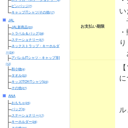
ピンバッジ
(7)
い
キャップ/Tシャツ/その他
(17)
予
JAL
お支払い期限
JAL新商品
(20)
・
トラベル＆バッグ
(38)
り
ステーショナリー
(57)
ネックストラップ・キーホルダ
お
ー
(24)
アパレル[Tシャツ・キャップ等]
【
(12)
和小物
(4)
に
タオル
(22)
キッズ[TOY/Tシャツ]
(23)
その他
(27)
ANA
・
おもちゃ
(25)
ル
バッグ
(5)
ステーショナリー
(17)
・
キーホルダー
(28)
その他