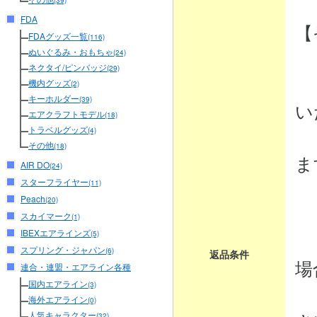
(39)
FDA
【
FDAグッズ一覧
(116)
ぬいぐるみ・おもちゃ
(24)
ネクタイ/ピンバッジ
(29)
・
機内グッズ
(2)
キーホルダー
(39)
い
エアクラフトモデル
(18)
トラベルグッズ
商
(4)
その他
(18)
ま
AIR DO
(24)
スターフライヤー
(11)
Peach
(20)
・
スカイマーク
(1)
IBEXエアラインズ
商
(5)
スプリング・ジャパン
(6)
返品条件
場
連合・連盟・エアライン各種
国内エアライン
(3)
弊
海外エアライン
(0)
人気キャラクター
(32)