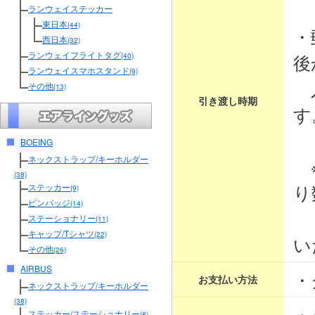
３
ランウェイステッカー
東日本
(44)
・
西日本
(32)
ランウェイフライトタグ
後
(40)
ランウェイスマホスタンド
(9)
入
その他
(13)
引き渡し時期
す
BOEING
ネックストラップ/キーホルダー
※
(38)
り
ステッカー
(9)
ピンバッジ
(14)
そ
ステーショナリー
(11)
キャップ/Tシャツ
(22)
い
その他
(26)
AIRBUS
・
お支払い方法
ネックストラップ/キーホルダー
(38)
・
ステッカー/ステーショナリー
(8)