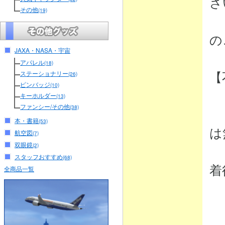
さ
その他
(19)
（
の
JAXA・NASA・宇宙
アパレル
(18)
【
ステーショナリー
(26)
ピンバッジ
(10)
キーホルダー
(13)
ファンシー/その他
(38)
・
本・書籍
(53)
は
航空図
(7)
双眼鏡
(2)
弊
スタッフおすすめ
(68)
着
全商品一覧