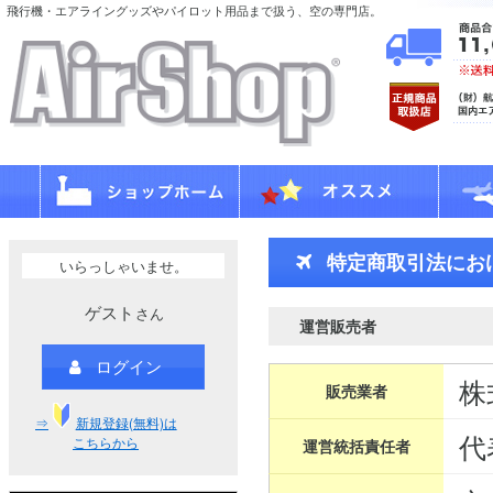
飛行機・エアライングッズやパイロット用品まで扱う、空の専門店。
特定商取引法にお
いらっしゃいませ。
ゲスト
さん
運営販売者
ログイン
株
販売業者
⇒
新規登録(無料)は
代
こちらから
運営統括責任者