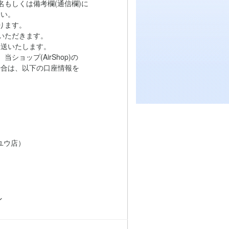
もしくは備考欄(通信欄)に
い。
ります。
いただきます。
送いたします。
ョップ(AirShop)の
は、以下の口座情報を
ユウ店）
ン