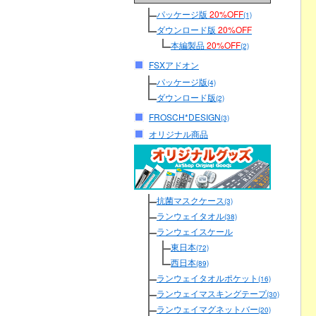
パッケージ版
20%OFF
(1)
ダウンロード版
20%OFF
本編製品
20%OFF
(2)
FSXアドオン
パッケージ版
(4)
ダウンロード版
(2)
FROSCH*DESIGN
(3)
オリジナル商品
抗菌マスクケース
(3)
ランウェイタオル
(38)
ランウェイスケール
東日本
(72)
西日本
(89)
ランウェイタオルポケット
(16)
ランウェイマスキングテープ
(30)
ランウェイマグネットバー
(20)