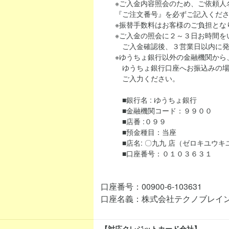
※ご入金内容照会のため、ご依頼人名
『ご注文番号』を必ずご記入くださ
※振替手数料はお客様のご負担とな
※ご入金の照会に２～３日お時間を
ご入金確認後、３営業日以内に発
※ゆうちょ銀行以外の金融機関から、当シ
ゆうちょ銀行口座へお振込みの場合
ご入力ください。
■銀行名 : ゆうちょ銀行
■金融機関コード：９９００
■店番 :０９９
■預金種目：当座
■店名: 〇九九 店（ゼロキユウキ
■口座番号：０１０３６３１
口座番号：00900-6-103631
口座名義：株式会社テクノブレイ
【対応クレジットカード会社】