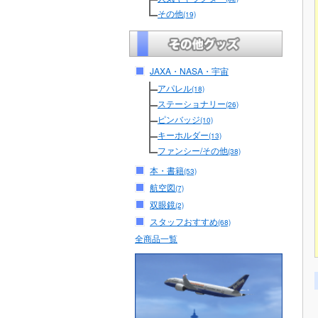
その他
(19)
JAXA・NASA・宇宙
アパレル
(18)
ステーショナリー
(26)
ピンバッジ
(10)
キーホルダー
(13)
ファンシー/その他
(38)
本・書籍
(53)
航空図
(7)
双眼鏡
(2)
スタッフおすすめ
(68)
全商品一覧