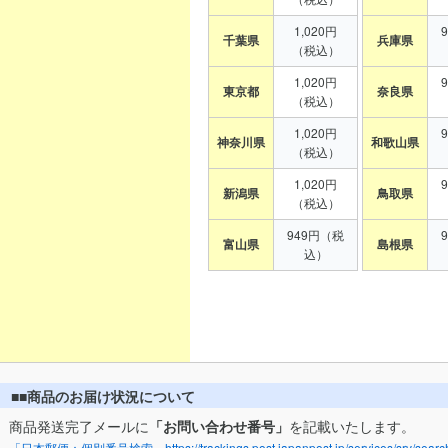
1,020円
千葉県
兵庫県
（税込）
1,020円
東京都
奈良県
（税込）
1,020円
神奈川県
和歌山県
（税込）
1,020円
新潟県
鳥取県
（税込）
949円（税
富山県
島根県
込）
■■商品のお届け状況について
商品発送完了メールに
「お問い合わせ番号」
を記載いたします。
「日本郵便：個別番号検索」https://trackings.post.japanpost.jp/services/srv/search