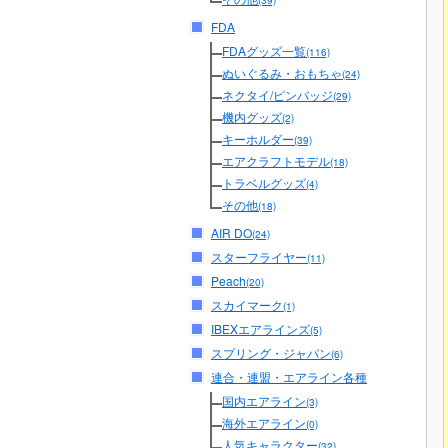
(39)
FDA
FDAグッズ一覧
(116)
ぬいぐるみ・おもちゃ
(24)
ネクタイ/ピンバッジ
(29)
機内グッズ
(2)
キーホルダー
(39)
エアクラフトモデル
(18)
トラベルグッズ
(4)
その他
(18)
AIR DO
(24)
スターフライヤー
(11)
Peach
(20)
スカイマーク
(1)
IBEXエアラインズ
(5)
スプリング・ジャパン
(6)
連合・連盟・エアライン各種
国内エアライン
(3)
海外エアライン
(0)
人気キャラクター
(32)