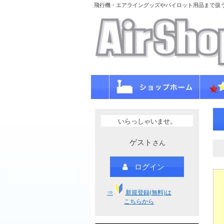
飛行機・エアライングッズやパイロット用品まで扱
いらっしゃいませ。
ゲスト
さん
ログイン
⇒
新規登録(無料)は
こちらから