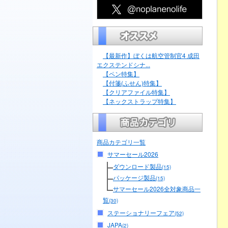
【最新作】ぼくは航空管制官4 成田
エクステンドシナ...
【ペン特集】
【付箋(ふせん)特集】
【クリアファイル特集】
【ネックストラップ特集】
商品カテゴリ一覧
サマーセール2026
ダウンロード製品
(15)
パッケージ製品
(15)
サマーセール2026全対象商品一
覧
(30)
ステーショナリーフェア
(52)
JAPA
(2)