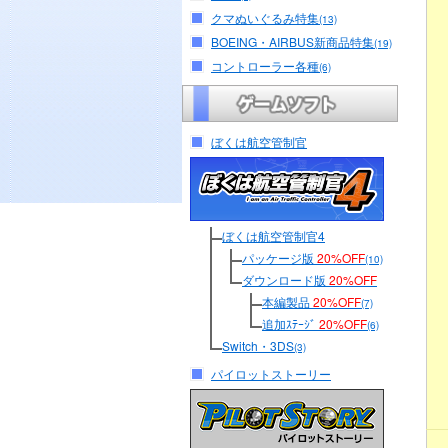
クマぬいぐるみ特集
(13)
BOEING・AIRBUS新商品特集
(19)
コントローラー各種
(6)
ぼくは航空管制官
ぼくは航空管制官4
パッケージ版
20%OFF
(10)
ダウンロード版
20%OFF
本編製品
20%OFF
(7)
追加ｽﾃｰｼﾞ
20%OFF
(6)
Switch・3DS
(3)
パイロットストーリー