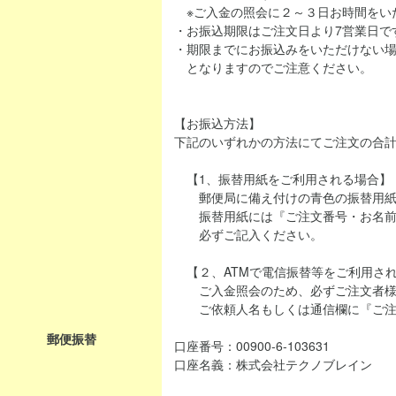
※ご入金の照会に２～３日お時間をい
・お振込期限はご注文日より7営業日で
・期限までにお振込みをいただけない
となりますのでご注意ください。
【お振込方法】
下記のいずれかの方法にてご注文の合
【1、振替用紙をご利用される場合】
郵便局に備え付けの青色の振替用紙
振替用紙には『ご注文番号・お名前
必ずご記入ください。
【２、ATMで電信振替等をご利用さ
ご入金照会のため、必ずご注文者様
ご依頼人名もしくは通信欄に『ご注
郵便振替
口座番号：00900-6-103631
口座名義：株式会社テクノブレイン