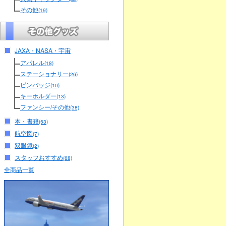
その他
(19)
JAXA・NASA・宇宙
アパレル
(18)
ステーショナリー
(26)
ピンバッジ
(10)
キーホルダー
(13)
ファンシー/その他
(38)
本・書籍
(53)
航空図
(7)
双眼鏡
(2)
スタッフおすすめ
(68)
全商品一覧