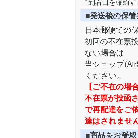
到着日を確約す
■発送後の保
日本郵便での
初回の不在票
ない場合は
当ショップ(Ai
ください。
【ご不在の場
不在票が投函
で再配達をご
達はされませ
■商品をお受