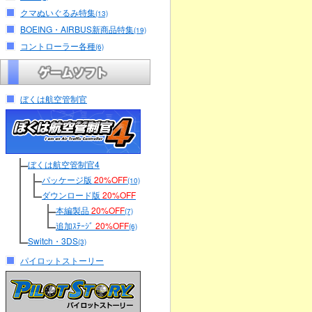
クマぬいぐるみ特集
(13)
BOEING・AIRBUS新商品特集
(19)
コントローラー各種
(6)
ぼくは航空管制官
ぼくは航空管制官4
パッケージ版
20%OFF
(10)
ダウンロード版
20%OFF
本編製品
20%OFF
(7)
追加ｽﾃｰｼﾞ
20%OFF
(6)
Switch・3DS
(3)
パイロットストーリー