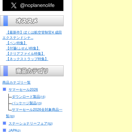
【最新作】ぼくは航空管制官4 成田
エクステンドシナ...
【ペン特集】
【付箋(ふせん)特集】
【クリアファイル特集】
【ネックストラップ特集】
商品カテゴリ一覧
サマーセール2026
ダウンロード製品
(15)
パッケージ製品
(15)
サマーセール2026全対象商品一
覧
(30)
ステーショナリーフェア
(52)
JAPA
(2)