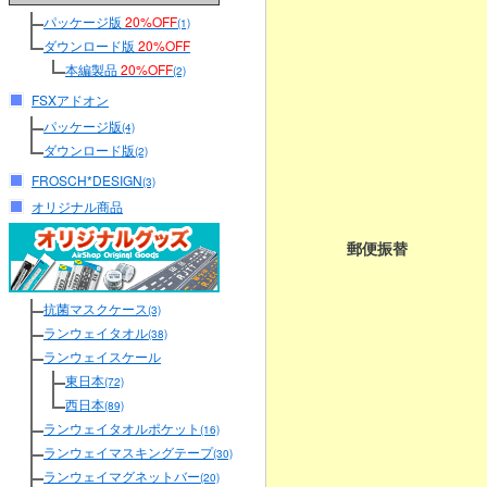
パッケージ版
20%OFF
(1)
ダウンロード版
20%OFF
本編製品
20%OFF
(2)
FSXアドオン
パッケージ版
(4)
ダウンロード版
(2)
FROSCH*DESIGN
(3)
オリジナル商品
郵便振替
抗菌マスクケース
(3)
ランウェイタオル
(38)
ランウェイスケール
東日本
(72)
西日本
(89)
ランウェイタオルポケット
(16)
ランウェイマスキングテープ
(30)
ランウェイマグネットバー
(20)