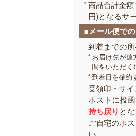
商品合計金額1
円)となるサ
■メール便で
到着までの所
お届け先が遠
間をいただく
到着日を確約
受領印・サイ
ポストに投函
とな
持ち戻り
ご自宅のポス
い。