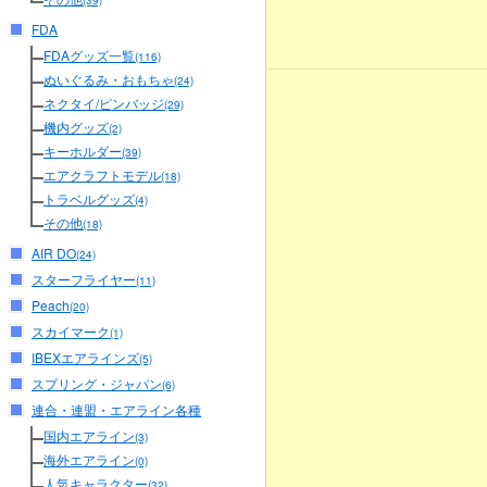
(39)
FDA
FDAグッズ一覧
(116)
ぬいぐるみ・おもちゃ
(24)
ネクタイ/ピンバッジ
(29)
機内グッズ
(2)
キーホルダー
(39)
エアクラフトモデル
(18)
トラベルグッズ
(4)
その他
(18)
AIR DO
(24)
スターフライヤー
(11)
Peach
(20)
スカイマーク
(1)
IBEXエアラインズ
(5)
スプリング・ジャパン
(6)
連合・連盟・エアライン各種
国内エアライン
(3)
海外エアライン
(0)
人気キャラクター
(32)