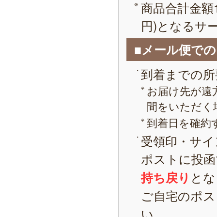
商品合計金額1
円)となるサ
■メール便で
到着までの所
お届け先が遠
間をいただく
到着日を確約
受領印・サイ
ポストに投函
とな
持ち戻り
ご自宅のポス
い。