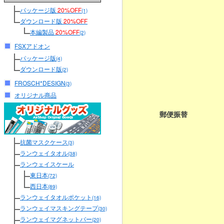
パッケージ版
20%OFF
(1)
ダウンロード版
20%OFF
本編製品
20%OFF
(2)
FSXアドオン
パッケージ版
(4)
ダウンロード版
(2)
FROSCH*DESIGN
(3)
オリジナル商品
郵便振替
抗菌マスクケース
(3)
ランウェイタオル
(38)
ランウェイスケール
東日本
(72)
西日本
(89)
ランウェイタオルポケット
(16)
ランウェイマスキングテープ
(30)
ランウェイマグネットバー
(20)