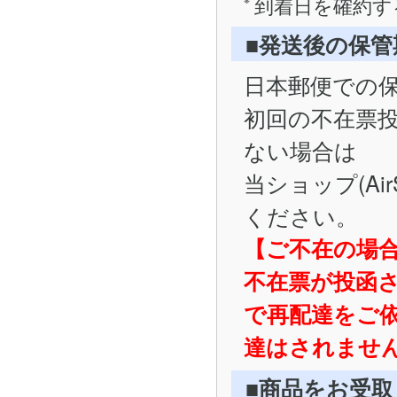
到着日を確約す
■発送後の保
日本郵便での
初回の不在票
ない場合は
当ショップ(Ai
ください。
【ご不在の場
不在票が投函
で再配達をご
達はされませ
■商品をお受