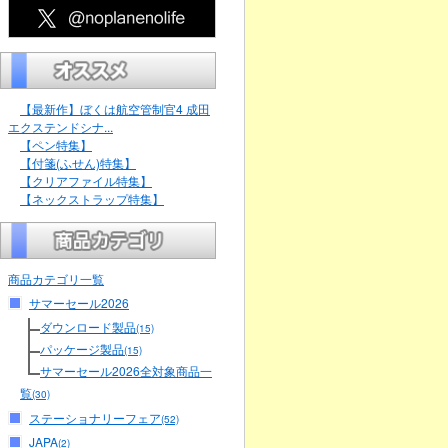
【最新作】ぼくは航空管制官4 成田
エクステンドシナ...
【ペン特集】
【付箋(ふせん)特集】
【クリアファイル特集】
【ネックストラップ特集】
商品カテゴリ一覧
サマーセール2026
ダウンロード製品
(15)
パッケージ製品
(15)
サマーセール2026全対象商品一
覧
(30)
ステーショナリーフェア
(52)
JAPA
(2)