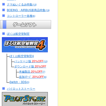
クマぬいぐるみ特集
(13)
BOEING・AIRBUS新商品特集
(19)
コントローラー各種
(6)
ぼくは航空管制官
ぼくは航空管制官4
パッケージ版
20%OFF
(10)
ダウンロード版
20%OFF
本編製品
20%OFF
(7)
追加ｽﾃｰｼﾞ
20%OFF
(6)
Switch・3DS
(3)
パイロットストーリー