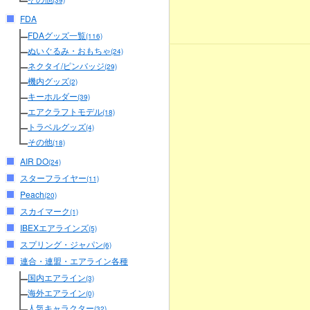
(39)
FDA
FDAグッズ一覧
(116)
ぬいぐるみ・おもちゃ
(24)
ネクタイ/ピンバッジ
(29)
機内グッズ
(2)
キーホルダー
(39)
エアクラフトモデル
(18)
トラベルグッズ
(4)
その他
(18)
AIR DO
(24)
スターフライヤー
(11)
Peach
(20)
スカイマーク
(1)
IBEXエアラインズ
(5)
スプリング・ジャパン
(6)
連合・連盟・エアライン各種
国内エアライン
(3)
海外エアライン
(0)
人気キャラクター
(32)