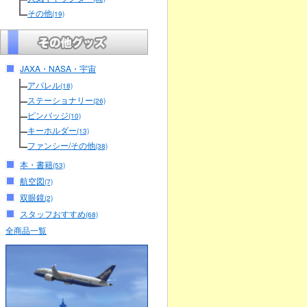
その他
(19)
JAXA・NASA・宇宙
アパレル
(18)
ステーショナリー
(26)
ピンバッジ
(10)
キーホルダー
(13)
ファンシー/その他
(38)
本・書籍
(53)
航空図
(7)
双眼鏡
(2)
スタッフおすすめ
(68)
全商品一覧